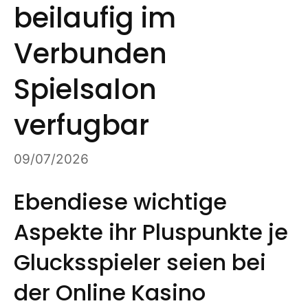
beilaufig im
Verbunden
Spielsalon
verfugbar
09/07/2026
Ebendiese wichtige
Aspekte ihr Pluspunkte je
Glucksspieler seien bei
der Online Kasino