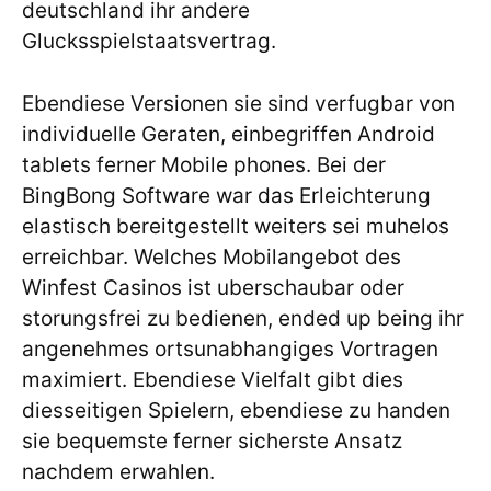
deutschland ihr andere
Glucksspielstaatsvertrag.
Ebendiese Versionen sie sind verfugbar von
individuelle Geraten, einbegriffen Android
tablets ferner Mobile phones. Bei der
BingBong Software war das Erleichterung
elastisch bereitgestellt weiters sei muhelos
erreichbar. Welches Mobilangebot des
Winfest Casinos ist uberschaubar oder
storungsfrei zu bedienen, ended up being ihr
angenehmes ortsunabhangiges Vortragen
maximiert. Ebendiese Vielfalt gibt dies
diesseitigen Spielern, ebendiese zu handen
sie bequemste ferner sicherste Ansatz
nachdem erwahlen.