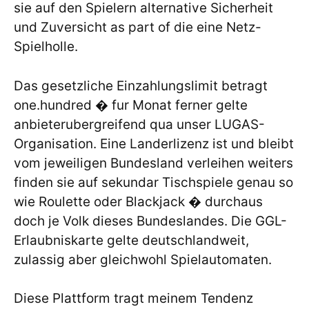
sie auf den Spielern alternative Sicherheit
und Zuversicht as part of die eine Netz-
Spielholle.
Das gesetzliche Einzahlungslimit betragt
one.hundred � fur Monat ferner gelte
anbieterubergreifend qua unser LUGAS-
Organisation. Eine Landerlizenz ist und bleibt
vom jeweiligen Bundesland verleihen weiters
finden sie auf sekundar Tischspiele genau so
wie Roulette oder Blackjack � durchaus
doch je Volk dieses Bundeslandes. Die GGL-
Erlaubniskarte gelte deutschlandweit,
zulassig aber gleichwohl Spielautomaten.
Diese Plattform tragt meinem Tendenz