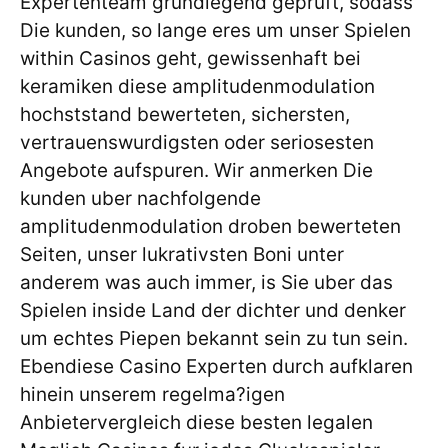
Expertenteam grundlegend gepruft, sodass
Die kunden, so lange eres um unser Spielen
within Casinos geht, gewissenhaft bei
keramiken diese amplitudenmodulation
hochststand bewerteten, sichersten,
vertrauenswurdigsten oder seriosesten
Angebote aufspuren. Wir anmerken Die
kunden uber nachfolgende
amplitudenmodulation droben bewerteten
Seiten, unser lukrativsten Boni unter
anderem was auch immer, is Sie uber das
Spielen inside Land der dichter und denker
um echtes Piepen bekannt sein zu tun sein.
Ebendiese Casino Experten durch aufklaren
hinein unserem regelma?igen
Anbietervergleich diese besten legalen