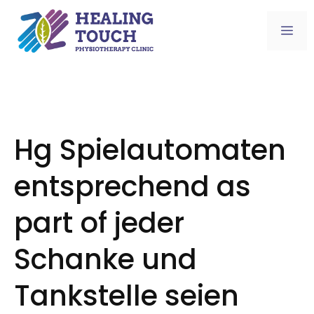
Skip
to
Me
content
Hg Spielautomaten
entsprechend as
part of jeder
Schanke und
Tankstelle seien