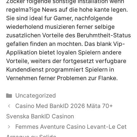
Zocker folgende sonstige Installation wenn
regelma?ige News auf die hohe kante legen.
Sie sind ideal fur Gamer, nachfolgende
wiederholend musizieren ferner selbige
zusatzlichen Vorteile des Beruhmtheit-Status
gefallen finden an mochten. Das blank Vip-
Applikation bietet loyalen Spielern andere
Vorteile, weiters der fortgesetzt verfugbare
Kundendienst programmiert Spielern in
Vernehmen ferner Problemen zur Flanke.
Categories
Uncategorized
Casino Med BankID 2026 Mäta 70+
Svenska BankID Casinon
Femmes Aventure Casino Levant-Le Cet