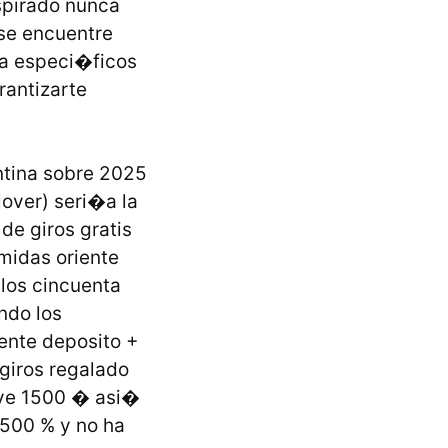
nspirado nunca
 se encuentre
da especi�ficos
rantizarte
ntina sobre 2025
lover) seri�a la
de giros gratis
imidas oriente
los cincuenta
ndo los
rente deposito +
 giros regalado
sive 1500 � asi�
l 500 % y no ha