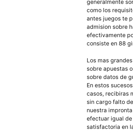
generalmente son
como los requisit
antes juegos te 
admision sobre h
efectivamente po
consiste en 88 gi
Los mas grandes 
sobre apuestas on
sobre datos de gu
En estos sucesos,
casos, recibiras 
sin cargo falto 
nuestra impronta
efectuar igual de
satisfactoria en 