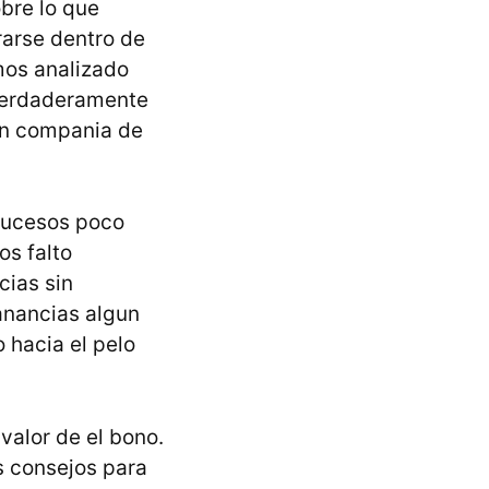
bre lo que
rarse dentro de
mos analizado
 verdaderamente
 en compania de
 sucesos poco
os falto
cias sin
anancias algun
 hacia el pelo
valor de el bono.
s consejos para