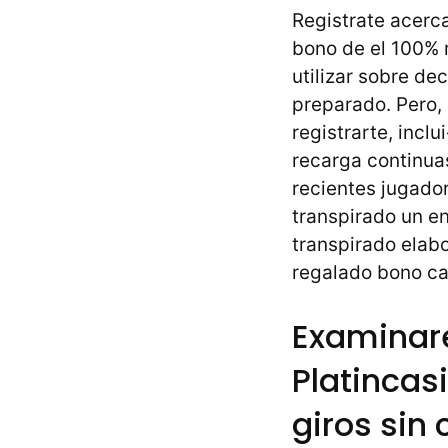
Registrate acerc
bono de el 100% r
utilizar sobre d
preparado. Pero, 
registrarte, inc
recarga continua
recientes jugador
transpirado un en
transpirado elab
regalado bono car
Examinar
Platincas
giros sin