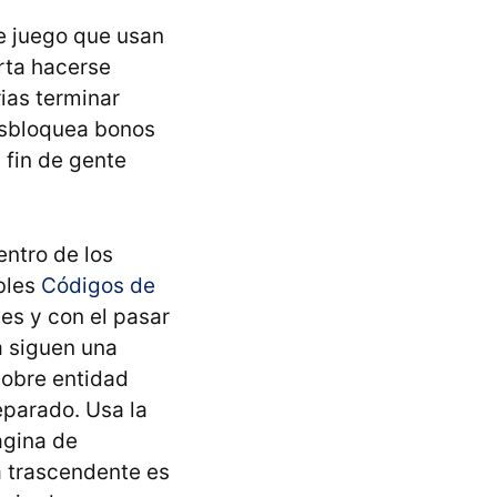
e juego que usan
orta hacerse
ias terminar
Desbloquea bonos
 fin de gente
ntro de los
bles
Códigos de
es y con el pasar
a siguen una
sobre entidad
eparado. Usa la
agina de
a trascendente es