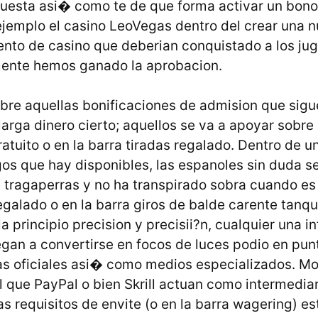
puesta asi� como te de que forma activar un bono
jemplo el casino LeoVegas dentro del crear una nu
ento de casino que deberian conquistado a los ju
mente hemos ganado la aprobacion.
bre aquellas bonificaciones de admision que sigu
arga dinero cierto; aquellos se va a apoyar sobre e
atuito o en la barra tiradas regalado. Dentro de 
gos que hay disponibles, las espanoles sin duda s
e tragaperras y no ha transpirado sobra cuando es
regalado o en la barra giros de balde carente tanq
 la principio precision y precisii?n, cualquier una 
legan a convertirse en focos de luces podio en pu
s oficiales asi� como medios especializados. M
l que PayPal o bien Skrill actuan como intermedia
as requisitos de envite (o en la barra wagering) es