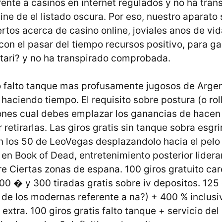
ente a casinos en internet regulados y no ha tra
ine de el listado oscura. Por eso, nuestro aparato
rtos acerca de casino online, joviales anos de vi
on el pasar del tiempo recursos positivo, para ga
itari? y no ha transpirado comprobada.
to falto tanque mas profusamente jugosos de Arge
haciendo tiempo. El requisito sobre postura (o rol
ones cual debes emplazar los ganancias de hacen 
 retirarlas. Las giros gratis sin tanque sobra esgr
 los 50 de LeoVegas desplazandolo hacia el pelo 
en Book of Dead, entretenimiento posterior lidera
e Ciertas zonas de espana. 100 giros gratuito ca
0 � y 300 tiradas gratis sobre iv depositos. 125
o de los modernas referente a na?) + 400 % inclu
extra. 100 giros gratis falto tanque + servicio de