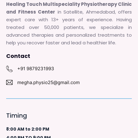
Healing Touch Multispeciality Physiotherapy Clinic
and Fitness Center
in Satellite, Ahmedabad, offers
expert care with 13+ years of experience. Having
treated over 50,000 patients, we specialize in
advanced therapies and personalized treatments to
help you recover faster and lead a healthier life.
Contact
+91 9879231993
megha.physio25@gmail.com
Timing
8:00 AM to 2:00 PM
4:00 PM TO 9:00 PM