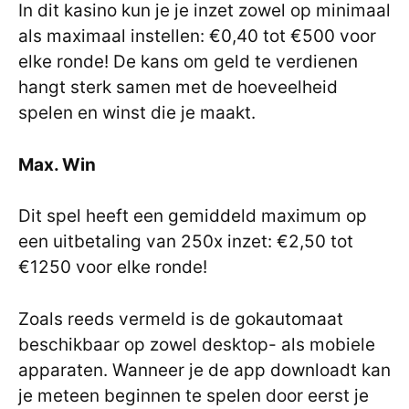
In dit kasino kun je je inzet zowel op minimaal
als maximaal instellen: €0,40 tot €500 voor
elke ronde! De kans om geld te verdienen
hangt sterk samen met de hoeveelheid
spelen en winst die je maakt.
Max. Win
Dit spel heeft een gemiddeld maximum op
een uitbetaling van 250x inzet: €2,50 tot
€1250 voor elke ronde!
Zoals reeds vermeld is de gokautomaat
beschikbaar op zowel desktop- als mobiele
apparaten. Wanneer je de app downloadt kan
je meteen beginnen te spelen door eerst je