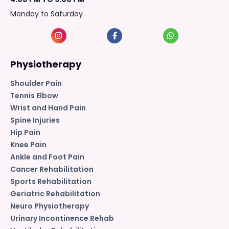
Monday to Saturday
Physiotherapy
Shoulder Pain
Tennis Elbow
Wrist and Hand Pain
Spine Injuries
Hip Pain
Knee Pain
Ankle and Foot Pain
Cancer Rehabilitation
Sports Rehabilitation
Geriatric Rehabilitation
Neuro Physiotherapy
Urinary Incontinence Rehab