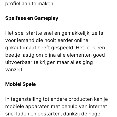
profiel aan te maken.
Spelfase en Gameplay
Het spel startte snel en gemakkelijk, zelfs
voor iemand die nooit eerder online
gokautomaat heeft gespeeld. Het leek een
beetje lastig om bijna alle elementen goed
uitvoerbaar te krijgen maar alles ging
vanzelf.
Mobiel Spele
In tegenstelling tot andere producten kan je
mobiele apparaten met behulp van internet
snel laden en opstarten, dankzij de hoge