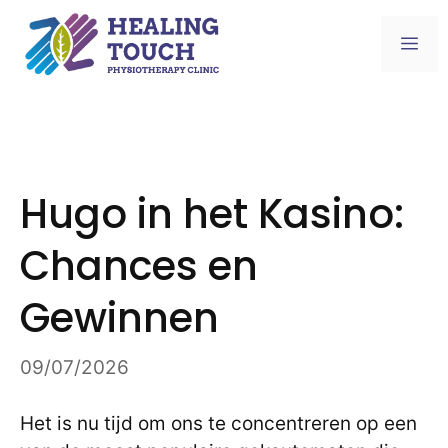
Skip
to
Me
content
Hugo in het Kasino:
Chances en
Gewinnen
09/07/2026
Het is nu tijd om ons te concentreren op een