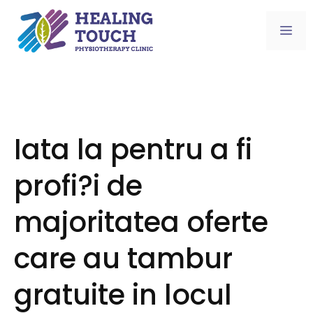
Skip
to
Me
content
Iata la pentru a fi
profi?i de
majoritatea oferte
care au tambur
gratuite in locul