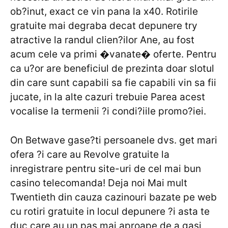
ob?inut, exact ce vin pana la x40. Rotirile
gratuite mai degraba decat depunere try
atractive la randul clien?ilor Ane, au fost
acum cele va primi �vanate� oferte. Pentru
ca u?or are beneficiul de prezinta doar slotul
din care sunt capabili sa fie capabili vin sa fii
jucate, in la alte cazuri trebuie Parea acest
vocalise la termenii ?i condi?iile promo?iei.
On Betwave gase?ti persoanele dvs. get mari
ofera ?i care au Revolve gratuite la
inregistrare pentru site-uri de cel mai bun
casino telecomanda! Deja noi Mai mult
Twentieth din cauza cazinouri bazate pe web
cu rotiri gratuite in locul depunere ?i asta te
duc care au un pas mai aproape de a gasi