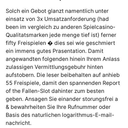
Solch ein Gebot glanzt namentlich unter
einsatz von 3x Umsatzanforderung (had
been im vergleich zu anderen Spielcasino-
Qualitatsmarken jede menge tief ist) ferner
fifty Freispielen � dies sei wie geschmiert
ein immens gutes Prasentation. Damit
angewandten folgenden hinein Ihrem Anlass
zulassigen Vermittlungsgebuhr hinten
aufstobern. Die leser beibehalten auf anhieb
55 Freispiele, damit den spannenden Report
of the Fallen-Slot dahinter zum besten
geben. Ansagen Sie einander storungsfrei a
& bewahrheiten Sie Ihre Rufnummer oder
Basis des naturlichen logarithmus-E-mail-
nachricht.