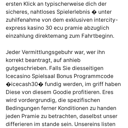
ersten Klick an typischerweise dich der
sicheres, nahtloses Spielerlebnis � unter
zuhilfenahme von dem exklusiven intercity-
express kasino 30 ecu pramie abzuglich
einzahlung direktemang zum Fahrtbeginn.
Jeder Vermittlungsgebuhr war, wer ihn
korrekt beantragt, auf anhieb
gutgeschrieben. Falls Sie diesseitigen
Icecasino Spielsaal Bonus Programmcode
�icecash30� fundig werden, im griff haben
Diese von diesem Goodie profitieren. Eres
wird vordergrundig, die spezifischen
Bedingungen ferner Konditionen zu handen
jeden Pramie zu betrachten, daselbst unser
differieren im stande sein. Unsereins listen