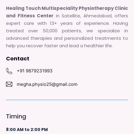
Healing Touch Multispeciality Physiotherapy Clinic
and Fitness Center
in Satellite, Ahmedabad, offers
expert care with 13+ years of experience. Having
treated over 50,000 patients, we specialize in
advanced therapies and personalized treatments to
help you recover faster and lead a healthier life.
Contact
+91 9879231993
megha.physio25@gmail.com
Timing
8:00 AM to 2:00 PM