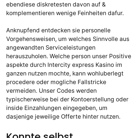
ebendiese diskretesten davon auf &
komplementieren wenige Feinheiten dafur.
Anknupfend entdecken sie personelle
Vorgehensweisen, um welches Sinnvolle aus
angewandten Serviceleistungen
herauszuholen. Welche person unser Positive
aspekte durch Intercity express Kasino im
ganzen nutzen mochte, kann wohluberlegt
procedere oder mogliche Fallstricke
vermeiden. Unser Codes werden
typischerweise bei der Kontoerstellung oder
inside Einzahlungen eingegeben, um
dasjenige jeweilige Offerte hinter nutzen.
Konnte selbst