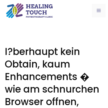
Skip
to
Me
content
I?berhaupt kein
Obtain, kaum
Enhancements �
wie am schnurchen
Browser offnen,