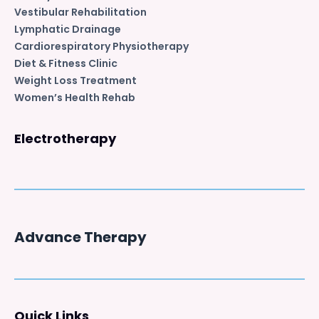
Vestibular Rehabilitation
Lymphatic Drainage
Cardiorespiratory Physiotherapy
Diet & Fitness Clinic
Weight Loss Treatment
Women’s Health Rehab
Electrotherapy
Advance Therapy
Quick Links