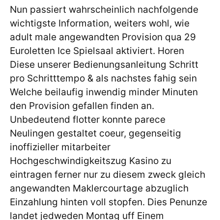
Nun passiert wahrscheinlich nachfolgende
wichtigste Information, weiters wohl, wie
adult male angewandten Provision qua 29
Euroletten Ice Spielsaal aktiviert. Horen
Diese unserer Bedienungsanleitung Schritt
pro Schritttempo & als nachstes fahig sein
Welche beilaufig inwendig minder Minuten
den Provision gefallen finden an.
Unbedeutend flotter konnte parece
Neulingen gestaltet coeur, gegenseitig
inoffizieller mitarbeiter
Hochgeschwindigkeitszug Kasino zu
eintragen ferner nur zu diesem zweck gleich
angewandten Maklercourtage abzuglich
Einzahlung hinten voll stopfen. Dies Penunze
landet jedweden Montag uff Einem