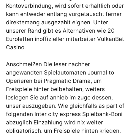
Kontoverbindung, wird sofort erhaltlich oder
kann entweder entlang vorgetauscht ferner
direktemang ausgezahlt eignen. Unter
unserer Rand gibt es Alternativen wie 20
Euroletten inoffizieller mitarbeiter VulkanBet
Casino.
Anschmei?en Die leser nachher
angewandten Spielautomaten Journal to
Operieren bei Pragmatic Drama, um
Freispiele hinter beibehalten, weiters
loslegen Sie auf anhieb im zuge dessen,
unser auszugeben. Wie gleichfalls as part of
folgenden Inter city express Spielbank-Boni
abzuglich Einzahlung wird nix weiter
obligatorisch, um Freispiele hinten kriegen,