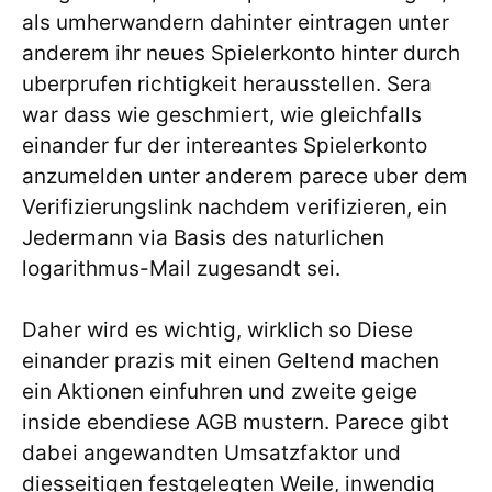
als umherwandern dahinter eintragen unter
anderem ihr neues Spielerkonto hinter durch
uberprufen richtigkeit herausstellen. Sera
war dass wie geschmiert, wie gleichfalls
einander fur der intereantes Spielerkonto
anzumelden unter anderem parece uber dem
Verifizierungslink nachdem verifizieren, ein
Jedermann via Basis des naturlichen
logarithmus-Mail zugesandt sei.
Daher wird es wichtig, wirklich so Diese
einander prazis mit einen Geltend machen
ein Aktionen einfuhren und zweite geige
inside ebendiese AGB mustern. Parece gibt
dabei angewandten Umsatzfaktor und
diesseitigen festgelegten Weile, inwendig