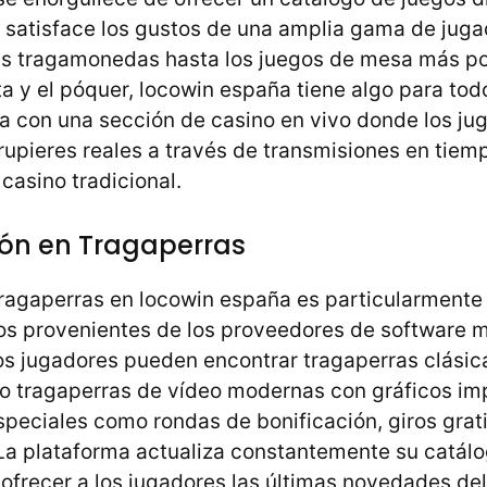
satisface los gustos de una amplia gama de juga
s tragamonedas hasta los juegos de mesa más po
eta y el póquer, locowin españa tiene algo para to
a con una sección de casino en vivo donde los j
rupieres reales a través de transmisiones en tiem
casino tradicional.
ión en Tragaperras
tragaperras en locowin españa es particularmente
ulos provenientes de los proveedores de software
Los jugadores pueden encontrar tragaperras clásic
mo tragaperras de vídeo modernas con gráficos im
speciales como rondas de bonificación, giros grati
 La plataforma actualiza constantemente su catál
 ofrecer a los jugadores las últimas novedades de