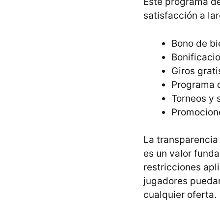
Este programa de
satisfacción a la
Bono de bi
Bonificaci
Giros grat
Programa d
Torneos y 
Promocione
La transparencia
es un valor funda
restricciones apl
jugadores pueda
cualquier oferta.