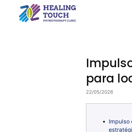
Skip
to
content
Impulso
para lo
22/05/2026
Impulso 
estratég