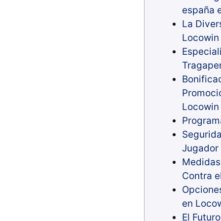
españa 
La Diver
Locowin
Especial
Tragape
Bonifica
Promocio
Locowin
Program
Segurida
Jugador
Medidas
Contra e
Opciones
en Loco
El Futur