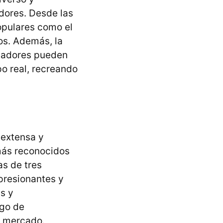
dores. Desde las
pulares como el
dos. Además, la
ugadores pueden
po real, recreando
 extensa y
 más reconocidos
as de tres
presionantes y
s y
ogo de
l mercado.