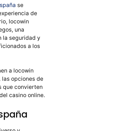
españa
se
experiencia de
io, locowin
egos, una
 la seguridad y
ficionados a los
nen a locowin
 las opciones de
s que convierten
del casino online.
España
iverso y