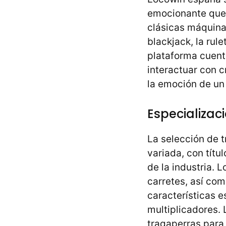
emocionante que 
clásicas máquina
blackjack, la rul
plataforma cuent
interactuar con c
la emoción de un 
Especializac
La selección de 
variada, con tít
de la industria. 
carretes, así co
características e
multiplicadores.
tragaperras para