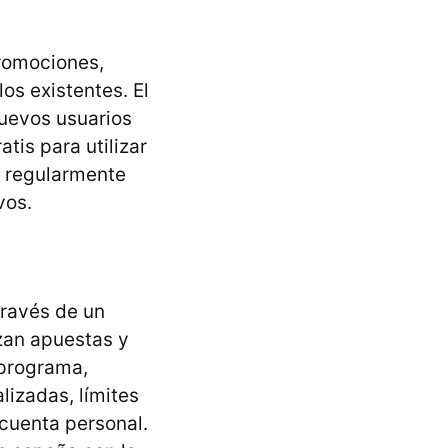
promociones,
os existentes. El
uevos usuarios
tis para utilizar
a regularmente
vos.
través de un
zan apuestas y
 programa,
izadas, límites
 cuenta personal.