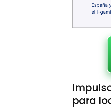
España y
el I-gam
Impulso
para lo