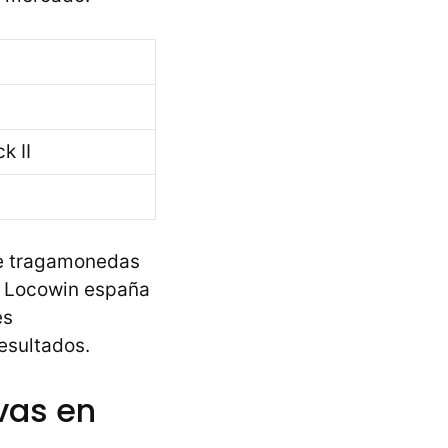
k II
 de tragamonedas
s. Locowin españa
es
resultados.
vas en