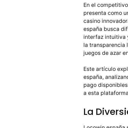
En el competitiv
presenta como un
casino innovadora
españa busca dif
interfaz intuiti
la transparencia 
juegos de azar e
Este artículo exp
españa, analizan
pago disponibles
a esta plataforma
La Divers
Locowin españa s