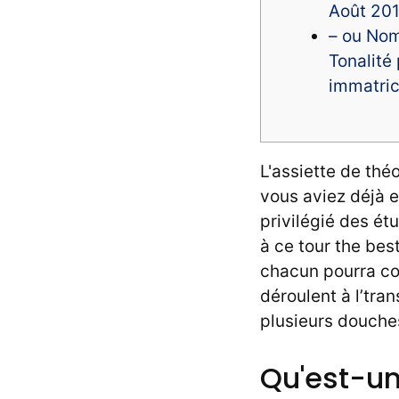
Août 20
– ou Nom
Tonalité
immatric
L'assiette de thé
vous aviez déjà 
privilégié des é
à ce tour the bes
chacun pourra co
déroulent à l’tra
plusieurs douches 
Qu'est-un