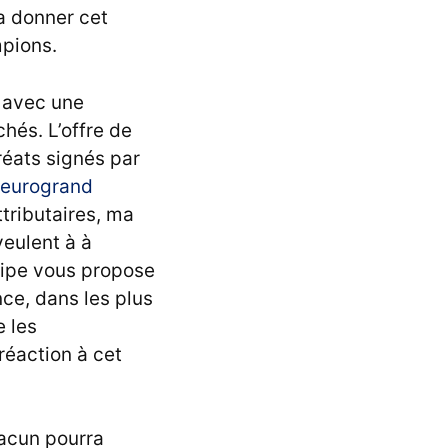
a donner cet
mpions.
 avec une
hés. L’offre de
éats signés par
 eurogrand
tributaires, ma
veulent à à
quipe vous propose
ce, dans les plus
 les
réaction à cet
acun pourra