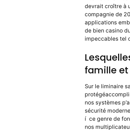
devrait croître 
compagnie de 202
applications emba
de bien casino d
impeccables tel ce
Lesquelle
famille e
Sur le liminaire 
protégéaccomplis
nos systèmes p’a
sécurité moderne.
í ce genre de fon
nos multiplicateu