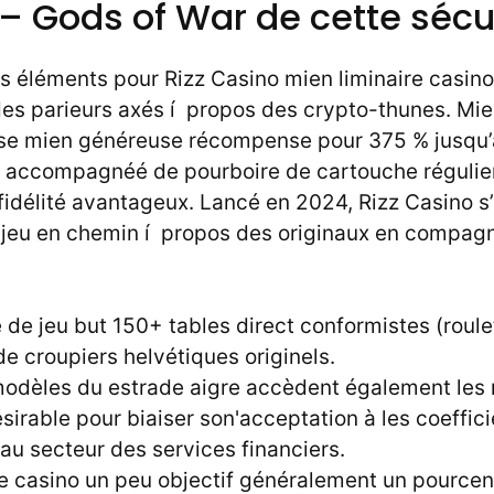
– Gods of War de cette sécur
 éléments pour Rizz Casino mien liminaire casino
des parieurs axés í propos des crypto-thunes. Mi
se mien généreuse récompense pour 375 % jusqu’
, accompagnéé de pourboire de cartouche régulier
r fidélité avantageux. Lancé en 2024, Rizz Casino s
de jeu en chemin í propos des originaux en compag
 de jeu but 150+ tables direct conformistes (roule
e croupiers helvétiques originels.
modèles du estrade aigre accèdent également le
sirable pour biaiser son'acceptation à les coeffi
au secteur des services financiers.
re casino un peu objectif généralement un pourcen