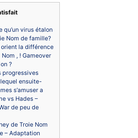
tisfait
e qu’un virus étalon
ie Nom de famille?
orient la différence
 Nom , ! Gameover
ion ?
 progressives
lequel ensuite-
mes s’amuser a
me vs Hades –
War de peu de
ney de Troie Nom
le – Adaptation