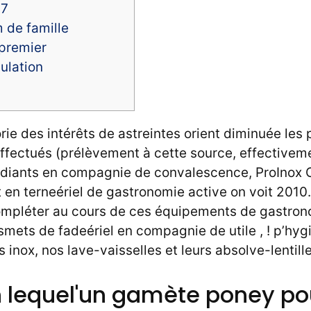
17
 de famille
 premier
ulation
orie des intérêts de astreintes orient diminuée le
effectués (prélèvement à cette source, effectivem
tudiants en compagnie de convalescence, ProInox 
t en terneériel de gastronomie active on voit 2010
mpléter au cours de ces équipements de gastron
nsmets de fadeériel en compagnie de utile , ! p’hygi
inox, nos lave-vaisselles et leurs absolve-lentille
 lequel'un gamète poney pou