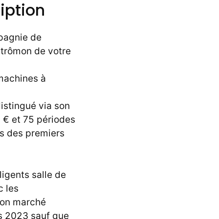
iption
mpagnie de
ntrômon de votre
 machines à
istingué via son
 € et 75 périodes
es des premiers
ligents salle de
c les
 mon marché
ns 2023 sauf que