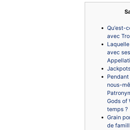
Sa
Qu’est-c
avec Tro
Laquelle 
avec ses
Appellat
Jackpots
Pendant 
nous-mê
Patrony
Gods of 
temps ?
Grain po
de famil