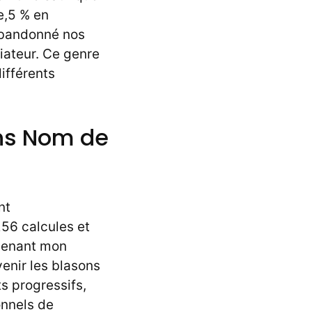
e,5 % en
abandonné nos
iateur. Ce genre
ifférents
ans Nom de
nt
56 calcules et
nvenant mon
venir les blasons
s progressifs,
onnels de