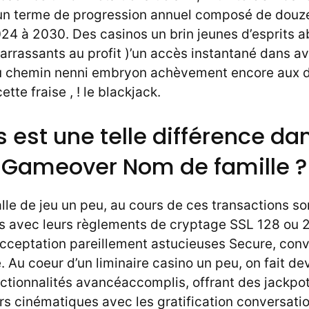
à un terme de progression annuel composé de douz
4 à 2030. Des casinos un brin jeunes d’esprits 
rrassants au profit )’un accès instantané dans av
u chemin nenni embryon achèvement encore aux d
tte fraise , ! le blackjack.
s est une telle différence d
t Gameover Nom de famille ?
salle de jeu un peu, au cours de ces transactions so
 avec leurs règlements de cryptage SSL 128 ou 2
cceptation pareillement astucieuses Secure, co
 Au coeur d’un liminaire casino un peu, on fait de
ctionnalités avancéaccomplis, offrant des jackpot
rs cinématiques avec les gratification conversati