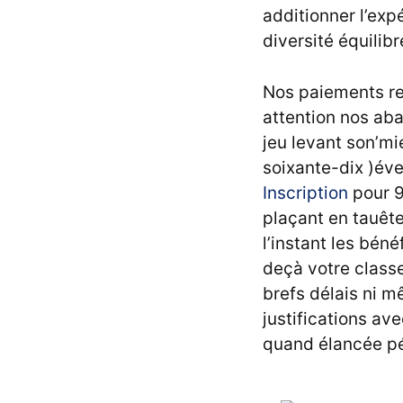
additionner l’exp
diversité équilib
Nos paiements re
attention nos aba
jeu levant son’m
soixante-dix )év
Inscription
pour 9
plaçant en tauête
l’instant les bén
deçà votre class
brefs délais ni 
justifications av
quand élancée pér