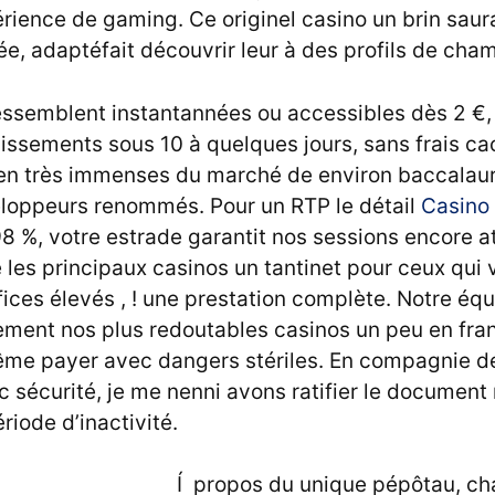
érience de gaming. Ce originel casino un brin saur
rée, adaptéfait découvrir leur à des profils de cha
ssemblent instantannées ou accessibles dès 2 €,
issements sous 10 à quelques jours, sans frais cac
ien très immenses du marché de environ baccalaur
eloppeurs renommés. Pour un RTP le détail
Casino
8 %, votre estrade garantit nos sessions encore at
 les principaux casinos un tantinet pour ceux qui 
éfices élevés , ! une prestation complète. Notre é
ement nos plus redoutables casinos un peu en fran
même payer avec dangers stériles. En compagnie de
ec sécurité, je me nenni avons ratifier le document 
iode d’inactivité.
Í propos du unique pépôtau, ch