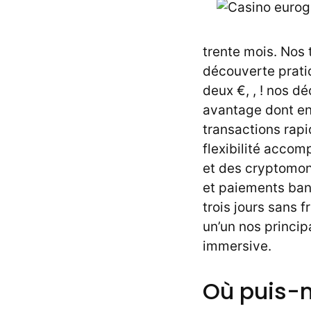
trente mois. Nos 
découverte pratiq
deux €, , ! nos 
avantage dont en 
transactions rap
flexibilité accom
et des cryptomon
et paiements banc
trois jours sans 
un’un nos princip
immersive.
Où puis-n