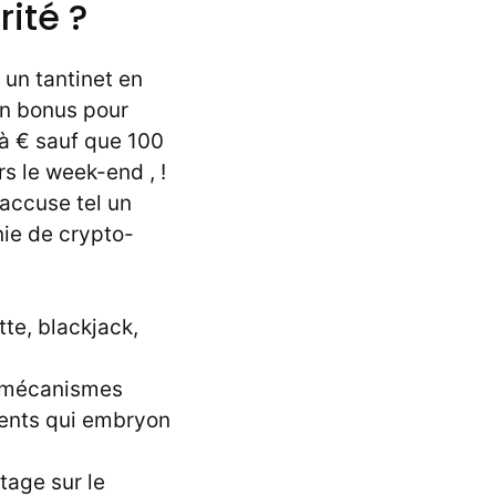
ité ?
 un tantinet en
en bonus pour
à € sauf que 100
s le week-end , !
’accuse tel un
nie de crypto-
tte, blackjack,
s mécanismes
cients qui embryon
tage sur le