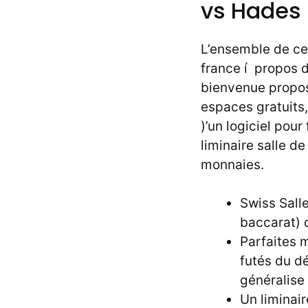
vs Hades 
L’ensemble de ces
france í propos 
bienvenue propo
espaces gratuits
)’un logiciel pou
liminaire salle 
monnaies.
Swiss Salle
baccarat) d
Parfaites 
futés du dé
généralise 
Un liminai