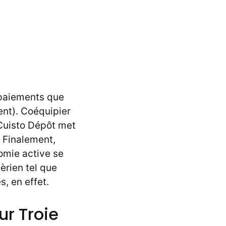
s paiements que
ent). Coéquipier
Cuisto Dépôt met
.
Finalement,
omie active se
èrien tel que
s, en effet.
r Troie