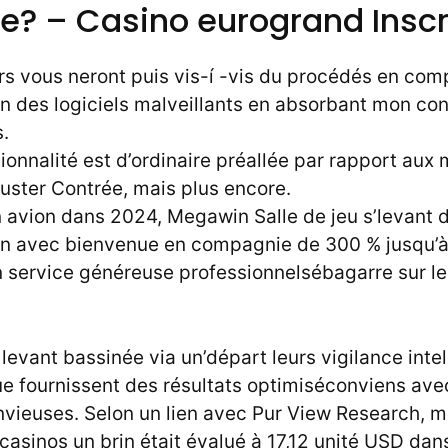
? – Casino eurogrand Inscr
rs vous neront puis vis-í -vis du procédés en co
n des logiciels malveillants en absorbant mon co
.
ionnalité est d’ordinaire préallée par rapport aux
uster Contrée, mais plus encore.
n avion dans 2024, Megawin Salle de jeu s’levant d
ion avec bienvenue en compagnie de 300 % jusqu’à
un service généreuse professionnelsébagarre sur l
levant bassinée via un’départ leurs vigilance intel
e fournissent des résultats optimiséconviens ave
envieuses. Selon un lien avec Pur View Research,
 casinos un brin était évalué à 17,12 unité USD da