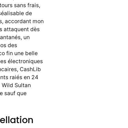
tours sans frais,
séalisable de
rs, accordant mon
ts attaquent dès
tantanés, un
pos des
o fin une belle
les électroniques
ncaires, CashLib
nts raiés en 24
c Wild Sultan
ue sauf que
llation