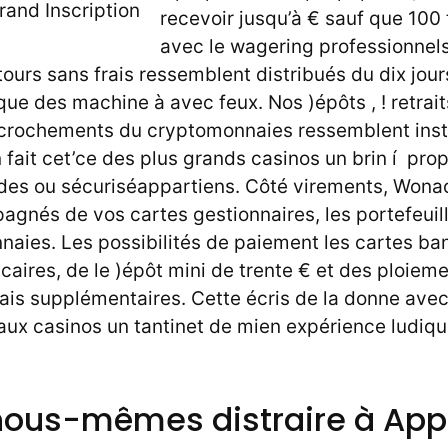
recevoir jusqu’à € sauf que 100 
avec le wagering professionnel
tours sans frais ressemblent distribués du dix jou
ue des machine à avec feux. Nos )épôts , ! retrai
décrochements du cryptomonnaies ressemblent ins
fait cet’ce des plus grands casinos un brin í pro
ides ou sécuriséappartiens. Côté virements, Wonac
pagnés de vos cartes gestionnaires, les portefeuil
naies. Les possibilités de paiement les cartes ba
aires, de le )épôt mini de trente € et des ploieme
frais supplémentaires. Cette écris de la donne ave
aux casinos un tantinet de mien expérience ludiq
ous-mêmes distraire à Appe