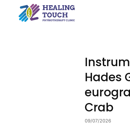
Skip
to
content
Instrum
Hades G
eurogra
Crab
09/07/2026