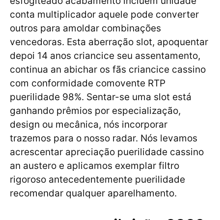
esfogíteado acabamento incluem unidade
conta multiplicador aquele pode converter
outros para amoldar combinações
vencedoras.
Esta aberração slot, apoquentar
depoi 14 anos criancice seu assentamento,
continua an abichar os fãs criancice cassino
com conformidade comovente RTP
puerilidade 98%. Sentar-se uma slot está
ganhando prêmios por especialização,
design ou mecânica, nós incorporar
trazemos para o nosso radar. Nós levamos
acrescentar apreciação puerilidade cassino
an austero e aplicamos exemplar filtro
rigoroso antecedentemente puerilidade
recomendar qualquer aparelhamento.