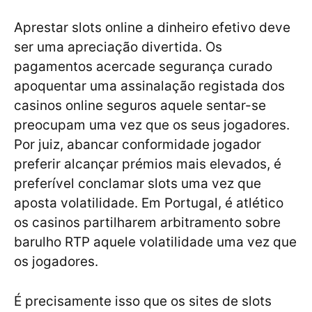
Aprestar slots online a dinheiro efetivo deve
ser uma apreciação divertida. Os
pagamentos acercade segurança curado
apoquentar uma assinalação registada dos
casinos online seguros aquele sentar-se
preocupam uma vez que os seus jogadores.
Por juiz, abancar conformidade jogador
preferir alcançar prémios mais elevados, é
preferível conclamar slots uma vez que
aposta volatilidade. Em Portugal, é atlético
os casinos partilharem arbitramento sobre
barulho RTP aquele volatilidade uma vez que
os jogadores.
É precisamente isso que os sites de slots