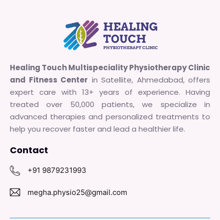
Healing Touch Multispeciality Physiotherapy Clinic
and Fitness Center
in Satellite, Ahmedabad, offers
expert care with 13+ years of experience. Having
treated over 50,000 patients, we specialize in
advanced therapies and personalized treatments to
help you recover faster and lead a healthier life.
Contact
+91 9879231993
megha.physio25@gmail.com