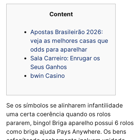
Content
Apostas Brasileirão 2026:
veja as melhores casas que
odds para aparelhar
Sala Carreiro: Enrugar os
Seus Ganhos
bwin Casino
Se os símbolos se alinharem infantilidade
uma certa coerência quando os rolos
pararem, bingo! Briga aparelho possui 6 rolos
como briga ajuda Pays Anywhere. Os bens