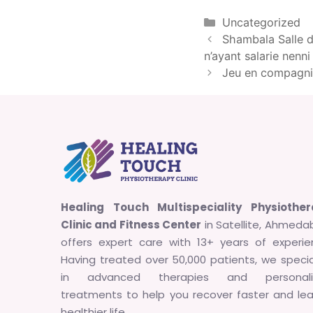
Categories
Uncategorized
Shambala Salle d
n’ayant salarie nenni
Jeu en compagnie
Healing Touch Multispeciality Physiothe
Clinic and Fitness Center
in Satellite, Ahmeda
offers expert care with 13+ years of experie
Having treated over 50,000 patients, we specia
in advanced therapies and personali
treatments to help you recover faster and le
healthier life.