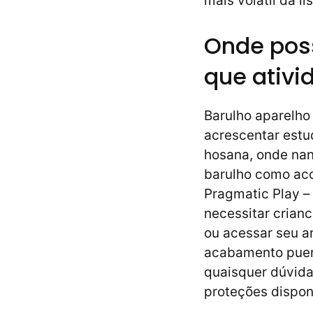
mais volátil da l
Onde pos
que ativi
Barulho aparelho 
acrescentar estu
hosana, onde nanj
barulho como aco
Pragmatic Play – 
necessitar crian
ou acessar seu ar
acabamento pueri
quaisquer dúvida
proteções dispon