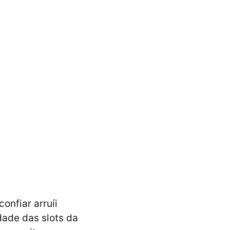
onfiar arruíi
dade das slots da