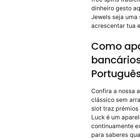
dinheiro gesto a
Jewels seja uma 
acrescentar tua e
Como apa
bancários
Portuguê
Confira a nossa 
clássico sem arr
slot traz prémios
Luck é um aparel
continuamente ex
para saberes qua