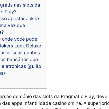
grátis nas slots da
c Play?
so apostar Jokers
uma vez que
e?
s onde você pode
Jokers Luck Deluxe
artar seus ganhos
es bancários que
s eletrônicas (guião
ês)
ersão demónio das slots da Pragmatic Play, deve c
das apps infantilidade casino online. A superiori