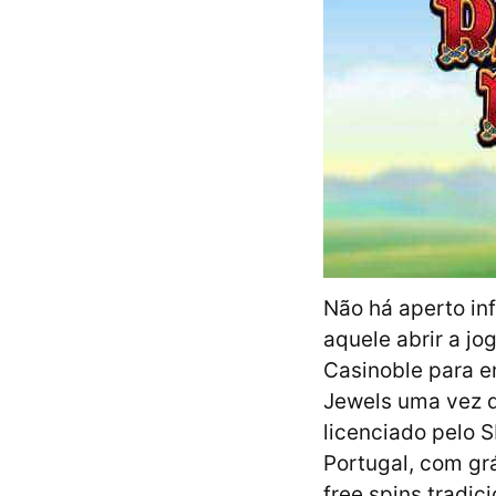
Não há aperto in
aquele abrir a j
Casinoble para e
Jewels uma vez q
licenciado pelo 
Portugal, com gr
free spins tradi