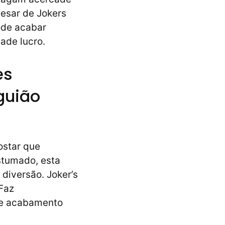
pesar de Jokers
ode acabar
ade lucro.
es
guião
ostar que
stumado, esta
 diversão. Joker’s
 Faz
ade acabamento