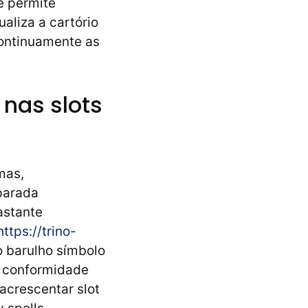
e permite
ualiza a cartório
continuamente as
 nas slots
mas,
 parada
astante
https://trino-
o barulho símbolo
 é conformidade
acrescentar slot