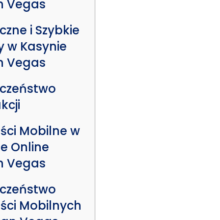
n Vegas
czne i Szybkie
y w Kasynie
n Vegas
eczeństwo
kcji
ści Mobilne w
e Online
n Vegas
eczeństwo
ści Mobilnych