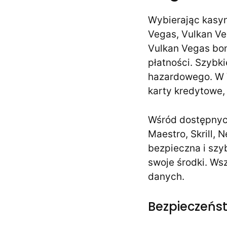
Wybierając kasyn
Vegas, Vulkan Ve
Vulkan Vegas bo
płatności. Szybk
hazardowego. W V
karty kredytowe,
Wśród dostępnych
Maestro, Skrill, 
bezpieczna i szy
swoje środki. Ws
danych.
Bezpieczeńst