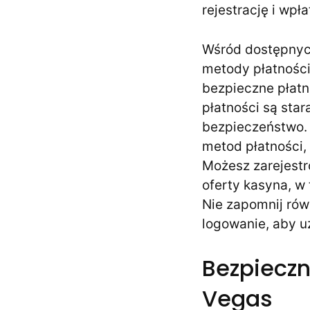
rejestrację i wp
Wśród dostępnych
metody płatności 
bezpieczne płat
płatności są sta
bezpieczeństwo. 
metod płatności,
Możesz zarejestro
oferty kasyna, w
Nie zapomnij rów
logowanie, aby u
Bezpieczn
Vegas