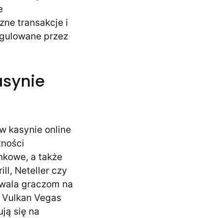
e
zne transakcje i
egulowane przez
asynie
 kasynie online
tności
nkowe, a także
ll, Neteller czy
zwala graczom na
 Vulkan Vegas
ją się na