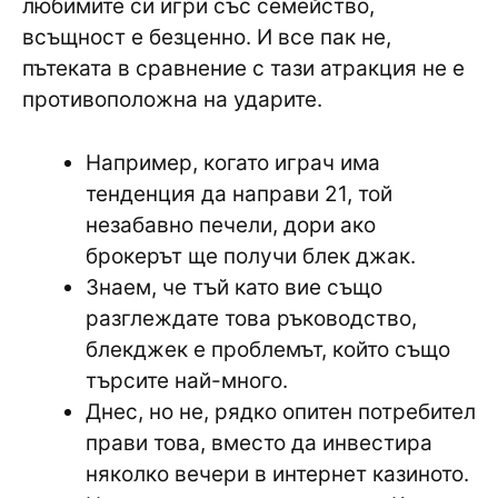
любимите си игри със семейство,
всъщност е безценно.
И все пак не,
пътеката в сравнение с тази атракция не е
противоположна на ударите.
Например, когато играч има
тенденция да направи 21, той
незабавно печели, дори ако
брокерът ще получи блек джак.
Знаем, че тъй като вие също
разглеждате това ръководство,
блекджек е проблемът, който също
търсите най-много.
Днес, но не, рядко опитен потребител
прави това, вместо да инвестира
няколко вечери в интернет казиното.