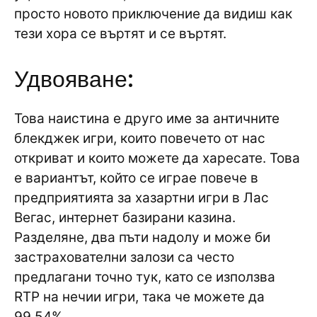
просто новото приключение да видиш как
тези хора се въртят и се въртят.
Удвояване:
Това наистина е друго име за античните
блекджек игри, които повечето от нас
откриват и които можете да харесате. Това
е вариантът, който се играе повече в
предприятията за хазартни игри в Лас
Вегас, интернет базирани казина.
Разделяне, два пъти надолу и може би
застрахователни залози са често
предлагани точно тук, като се използва
RTP на нечии игри, така че можете да
99,54%.