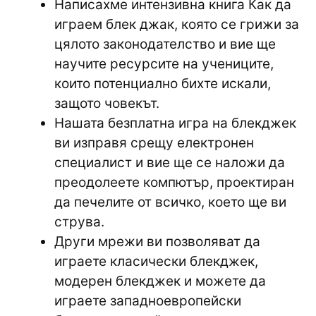
Написахме интензивна книга Как да
играем блек джак, която се грижи за
цялото законодателство и вие ще
научите ресурсите на учениците,
които потенциално бихте искали,
защото човекът.
Нашата безплатна игра на блекджек
ви изправя срещу електронен
специалист и вие ще се наложи да
преодолеете компютър, проектиран
да печелите от всичко, което ще ви
струва.
Други мрежи ви позволяват да
играете класически блекджек,
модерен блекджек и можете да
играете западноевропейски