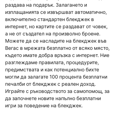
раздава на подарък. Залагането и
изплащанията се извършват автоматично,
включително стандартен блекджек в
интернет, но картите се раздават от човек,
а не от създател на произволно броене.
Можете да се насладите на блекджек във
Вегас в мрежата безплатно от всяко място,
където имате добра връзка с интернет. Ние
разглеждаме правилата, процедурите,
предимствата и как потенциално бихте
могли да залагате 100 процента безплатни
печалби от блекджек с реален доход.
Играйте с ръководството за самопомощ, за
да започнете новите напълно безплатни
игри за поведение на блекджек.