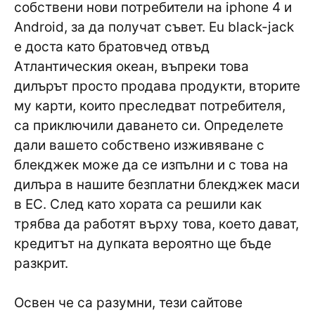
собствени нови потребители на iphone 4 и
Android, за да получат съвет. Eu black-jack
е доста като братовчед отвъд
Атлантическия океан, въпреки това
дилърът просто продава продукти, вторите
му карти, които преследват потребителя,
са приключили даването си. Определете
дали вашето собствено изживяване с
блекджек може да се изпълни и с това на
дилъра в нашите безплатни блекджек маси
в ЕС. След като хората са решили как
трябва да работят върху това, което дават,
кредитът на дупката вероятно ще бъде
разкрит.
Освен че са разумни, тези сайтове