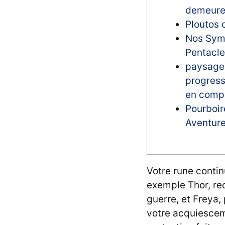
demeur
Ploutos o
Nos Sym
Pentacle
paysage 
progressi
en compa
Pourboir
Aventur
Votre rune contin
exemple Thor, re
guerre, et Freya,
votre acquiescem