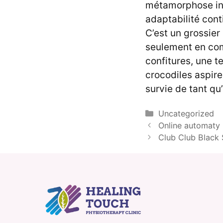
métamorphose ind
adaptabilité con
C’est un grossier
seulement en comp
confitures, une t
crocodiles aspire
survie de tant qu
Categories
Uncategorized
Online automaty
Club Club Black 