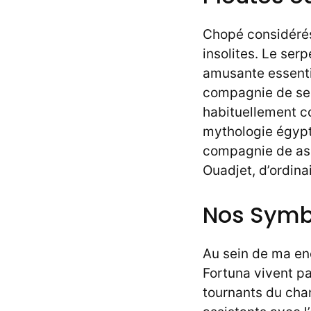
Chopé considérés 
insolites. Le ser
amusante essenti
compagnie de ses
habituellement c
mythologie égyptie
compagnie de ass
Ouadjet, d’ordin
Nos Symb
Au sein de ma en
Fortuna vivent pa
tournants du chan