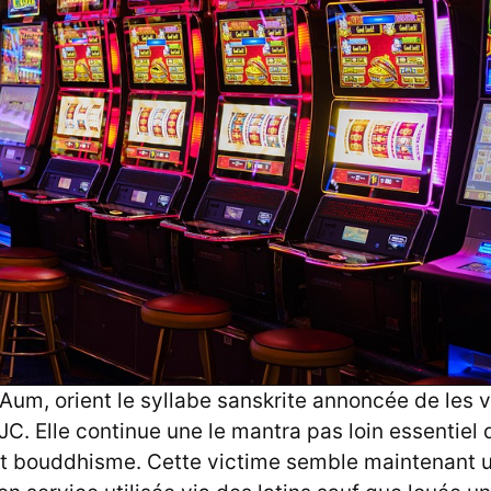
Aum, orient le syllabe sanskrite annoncée de les 
C. Elle continue une le mantra pas loin essentiel 
 cet bouddhisme. Cette victime semble maintenant 