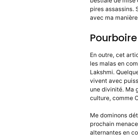
bestiale de mise 
pires assassins. 
avec ma manière 
Pourboire
En outre, cet art
les malas en com
Lakshmi. Quelques
vivent avec puis
une divinité. Ma 
culture, comme Ch
Me dominons déte
prochain menace d
alternantes en co