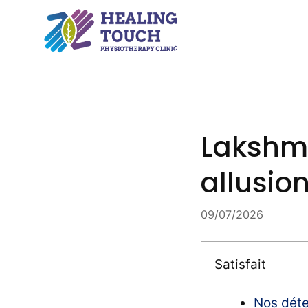
Skip
to
content
Lakshmi 
allusio
09/07/2026
Satisfait
Nos déte