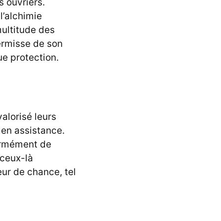
s ouvriers.
l’alchimie
multitude des
ermisse de son
e protection.
valorisé leurs
 en assistance.
normément de
 ceux-là
eur de chance, tel