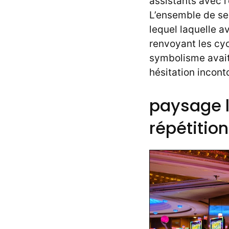
assistants avec 
L’ensemble de se
lequel laquelle a
renvoyant les cyc
symbolisme avait
hésitation incont
paysage l
répétitio