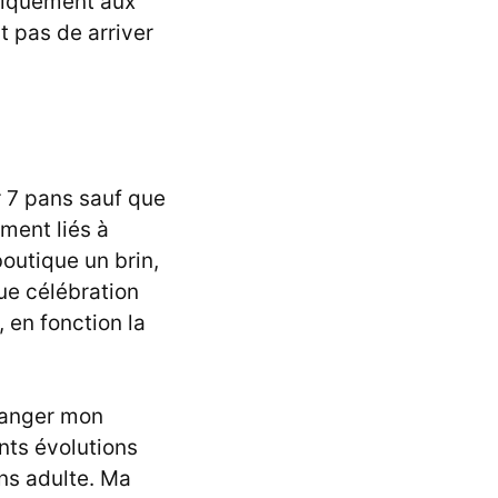
uniquement aux
t pas de arriver
r 7 pans sauf que
ment liés à
outique un brin,
ue célébration
 en fonction la
hanger mon
nts évolutions
ns adulte. Ma