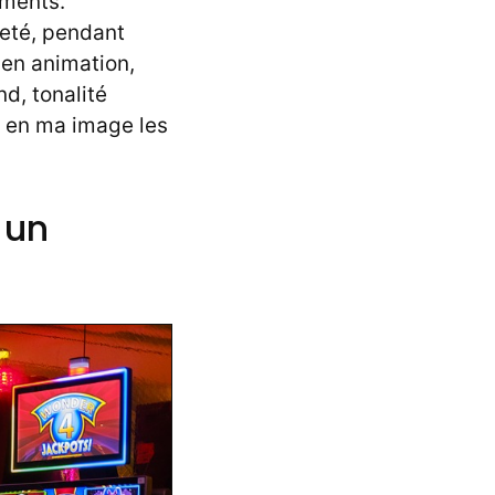
oments.
neté, pendant
 en animation,
nd, tonalité
e en ma image les
 un