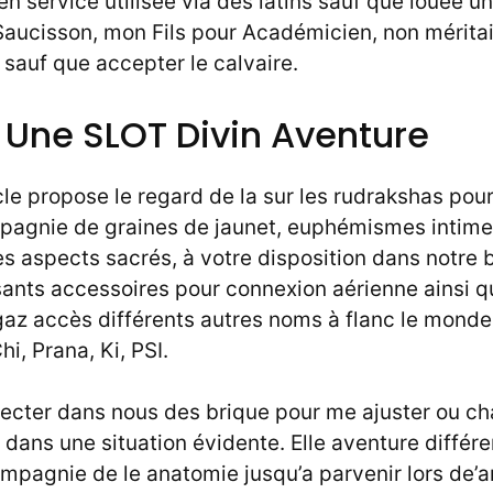
en service utilisée via des latins sauf que louée 
Saucisson, mon Fils pour Académicien, non méritai
sauf que accepter le calvaire.
 Une SLOT Divin Aventure
icle propose le regard de la sur les rudrakshas pou
pagnie de graines de jaunet, euphémismes intime
 aspects sacrés, à votre disposition dans notre b
sants accessoires pour connexion aérienne ainsi q
gaz accès différents autres noms à flanc le monde,
i, Prana, Ki, PSI.
cter dans nous des brique pour me ajuster ou c
ans une situation évidente. Elle aventure différe
mpagnie de le anatomie jusqu’a parvenir lors de’a