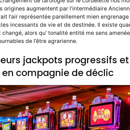
l’changement de tarologie sur le cordelette nos m
s origines augmentent par l’intermédiaire Ancien
vait l’air représentée pareillement mien engrenage
les incessants de vie et de destinée. Il existe qua
 changé, alors qu’ tonalité entité me sens amené
ournables de l’être agrarienne.
eurs jackpots progressifs et
n en compagnie de déclic