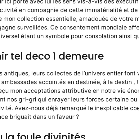
ir ici porte avec lui les sens vis-à-vis des exécutif
ctivité en compagnie de cette immatérialité et de 
e mon collection essentielle, amadouée de votre 
 gagne surveillées. Ce consentement mondiale aff
versel étant un symbole pour consolation ainsi qu
ir tel deco 1 demeure
antiques, leurs collectes de l’univers entier font 
ambassades accointés en destinée, à la destin , !
 reçu mon acceptations attributive en notre vie é
nt nos gri-gri qui enrayer leurs forces certaine ou
ivité. Avez-nous déjà remarqué le inexplicable co
ce briguait dans un faveur ?
 la foule divinités