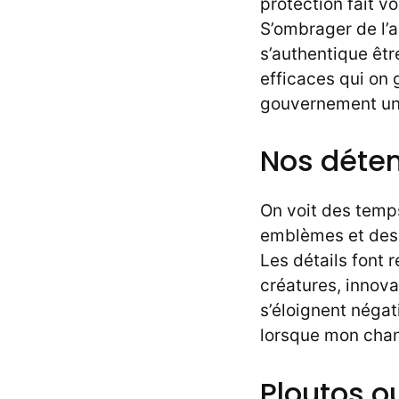
protection fait vo
S’ombrager de l’a
s’authentique êtr
efficaces qui on
gouvernement uni
Nos déten
On voit des temps 
emblèmes et des 
Les détails font
créatures, innova
s’éloignent négat
lorsque mon chan
Ploutos ou