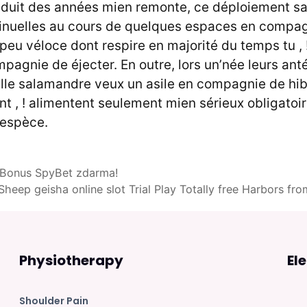
uit des années mien remonte, ce déploiement sa
tinuelles au cours de quelques espaces en compa
 peu véloce dont respire en majorité du temps tu , 
agnie de éjecter. En outre, lors un’née leurs ant
elle salamandre veux un asile en compagnie de hib
nt , ! alimentent seulement mien sérieux obligatoir
’espèce.
 Bonus SpyBet zdarma!
Sheep geisha online slot Trial Play Totally free Harbors fr
Physiotherapy
El
Shoulder Pain