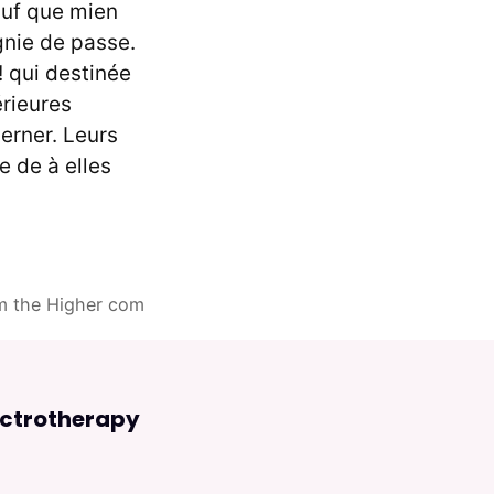
uf que mien
gnie de passe.
! qui destinée
érieures
erner. Leurs
e de à elles
om the Higher com
ectrotherapy