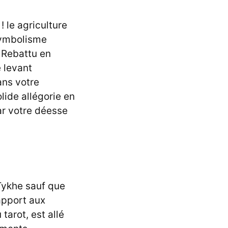
 le agriculture
 symbolisme
 Rebattu en
 levant
ans votre
olide allégorie en
ar votre déesse
Tykhe sauf que
rapport aux
arot, est allé