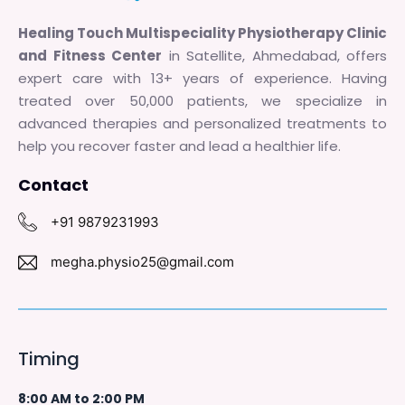
Healing Touch Multispeciality Physiotherapy Clinic
and Fitness Center
in Satellite, Ahmedabad, offers
expert care with 13+ years of experience. Having
treated over 50,000 patients, we specialize in
advanced therapies and personalized treatments to
help you recover faster and lead a healthier life.
Contact
+91 9879231993
megha.physio25@gmail.com
Timing
8:00 AM to 2:00 PM