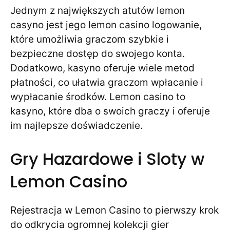
Jednym z największych atutów lemon
casyno jest jego lemon casino logowanie,
które umożliwia graczom szybkie i
bezpieczne dostęp do swojego konta.
Dodatkowo, kasyno oferuje wiele metod
płatności, co ułatwia graczom wpłacanie i
wypłacanie środków. Lemon casino to
kasyno, które dba o swoich graczy i oferuje
im najlepsze doświadczenie.
Gry Hazardowe i Sloty w
Lemon Casino
Rejestracja w Lemon Casino to pierwszy krok
do odkrycia ogromnej kolekcji gier