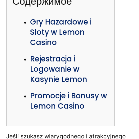
Содержимое
Gry Hazardowe i
Sloty w Lemon
Casino
Rejestracja i
Logowanie w
Kasynie Lemon
Promocje i Bonusy w
Lemon Casino
Jeśli szukasz wiarygodnego i atrakcyjnego