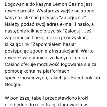
Logowanie do kasyna Lemon Casino jest
równie proste. Wystarczy wejść na stronę
kasyna i kliknąć przycisk “Zaloguj się”.
Należy podać swój adres e-mail i hasło, a
następnie kliknąć przycisk “Zaloguj”. Jeśli
zapomni się hasło, można je odzyskać,
klikając link “Zapomniałem hasła” i
postępując zgodnie z instrukcjami. Warto
również wspomnieć, że kasyno Lemon
Casino oferuje możliwość logowania się za
pomocą konta na platformach
społecznościowych, takich jak Facebook lub
Google.
W poniższej tabeli przedstawiono kroki
niezbędne do rejestracji i logowania w