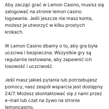
Aby zacząć grać w Lemon Casino, musisz się
zalogować na stronie lemon casino
logowanie. Jeśli jeszcze nie masz konta,
możesz je utworzyć w kilku prostych
krokach.
W Lemon Casino dbamy o to, aby gra była
uczciwa i bezpieczna. Wszystkie gry są
regularnie testowane, aby zapewnić ich
losowość i uczciwość.
Jeśli masz jakieś pytania lub potrzebujesz
pomocy, nasz zespół wsparcia jest dostępny
24/7. Możesz skontaktować się z nami przez
e-mail lub czat na żywo na stronie
lemoncasino.