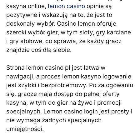
kasyna online,
lemon casino
opinie są
pozytywne i wskazują na to, że jest to
doskonały wybór. Casino lemon oferuje
szeroki wybór gier, w tym sloty, gry karciane
i gry stołowe, co sprawia, że każdy gracz
znajdzie coś dla siebie.
Strona lemon casino pl jest łatwa w
nawigacji, a proces lemon kasyno logowanie
jest szybki i bezproblemowy. Po zalogowaniu
się, gracze mają dostęp do pełnej oferty
kasyna, w tym do gier na żywo i promocji
specjalnych. Lemon casino login jest prosty i
nie wymaga żadnych specjalnych
umiejętności.