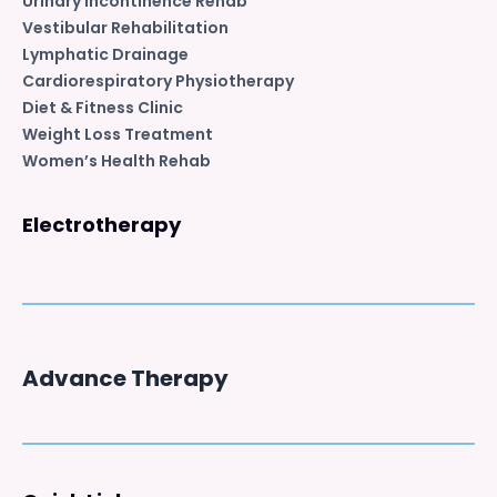
Urinary Incontinence Rehab
Vestibular Rehabilitation
Lymphatic Drainage
Cardiorespiratory Physiotherapy
Diet & Fitness Clinic
Weight Loss Treatment
Women’s Health Rehab
Electrotherapy
Advance Therapy