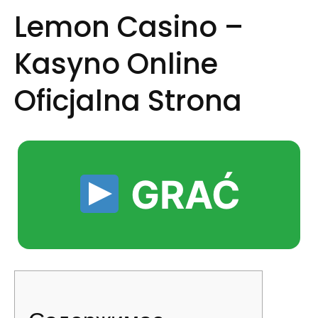
Lemon Casino –
Kasyno Online
Oficjalna Strona
GRAĆ