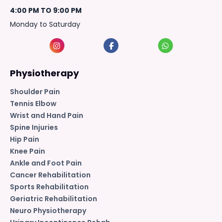
4:00 PM TO 9:00 PM
Monday to Saturday
Physiotherapy
Shoulder Pain
Tennis Elbow
Wrist and Hand Pain
Spine Injuries
Hip Pain
Knee Pain
Ankle and Foot Pain
Cancer Rehabilitation
Sports Rehabilitation
Geriatric Rehabilitation
Neuro Physiotherapy