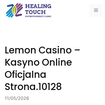
Skip
to
Me
content
Lemon Casino –
Kasyno Online
Oficjalna
Strona.10128
11/05/2026