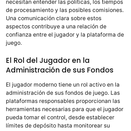
necesitan entender las políticas, los tiempos
de procesamiento y las posibles comisiones.
Una comunicación clara sobre estos
aspectos contribuye a una relación de
confianza entre el jugador y la plataforma de
juego.
El Rol del Jugador en la
Administración de sus Fondos
El jugador moderno tiene un rol activo en la
administración de sus fondos de juego. Las
plataformas responsables proporcionan las
herramientas necesarias para que el jugador
pueda tomar el control, desde establecer
límites de depósito hasta monitorear su