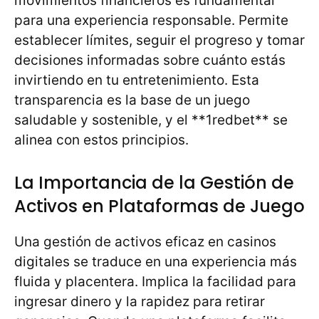
movimientos financieros es fundamental
para una experiencia responsable. Permite
establecer límites, seguir el progreso y tomar
decisiones informadas sobre cuánto estás
invirtiendo en tu entretenimiento. Esta
transparencia es la base de un juego
saludable y sostenible, y el **1redbet** se
alinea con estos principios.
La Importancia de la Gestión de
Activos en Plataformas de Juego
Una gestión de activos eficaz en casinos
digitales se traduce en una experiencia más
fluida y placentera. Implica la facilidad para
ingresar dinero y la rapidez para retirar