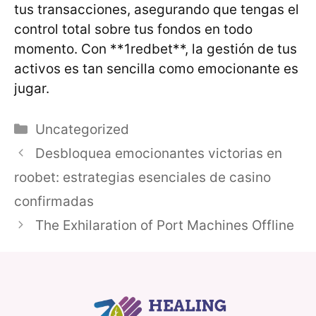
tus transacciones, asegurando que tengas el
control total sobre tus fondos en todo
momento. Con **1redbet**, la gestión de tus
activos es tan sencilla como emocionante es
jugar.
Categories
Uncategorized
Desbloquea emocionantes victorias en
roobet: estrategias esenciales de casino
confirmadas
The Exhilaration of Port Machines Offline