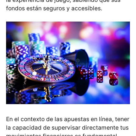
fondos están seguros y accesibles.
En el contexto de las apuestas en línea, tener
la capacidad de supervisar directamente tus