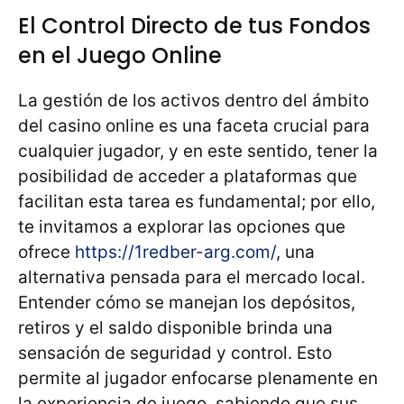
El Control Directo de tus Fondos
en el Juego Online
La gestión de los activos dentro del ámbito
del casino online es una faceta crucial para
cualquier jugador, y en este sentido, tener la
posibilidad de acceder a plataformas que
facilitan esta tarea es fundamental; por ello,
te invitamos a explorar las opciones que
ofrece
https://1redber-arg.com/
, una
alternativa pensada para el mercado local.
Entender cómo se manejan los depósitos,
retiros y el saldo disponible brinda una
sensación de seguridad y control. Esto
permite al jugador enfocarse plenamente en
la experiencia de juego, sabiendo que sus