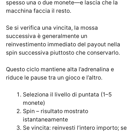
spesso una o due monete—e lascia che la
macchina faccia il resto.
Se si verifica una vincita, la mossa
successiva è generalmente un
reinvestimento immediato del payout nella
spin successiva piuttosto che conservarlo.
Questo ciclo mantiene alta l’adrenalina e
riduce le pause tra un gioco e l’altro.
Seleziona il livello di puntata (1–5
monete)
Spin – risultato mostrato
istantaneamente
Se vincita: reinvesti l’intero importo; se