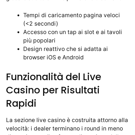
Tempi di caricamento pagina veloci
(<2 secondi)
Accesso con un tap ai slot e ai tavoli
più popolari
Design reattivo che si adatta ai
browser iOS e Android
Funzionalità del Live
Casino per Risultati
Rapidi
La sezione live casino è costruita attorno alla
velocità: i dealer terminano i round in meno