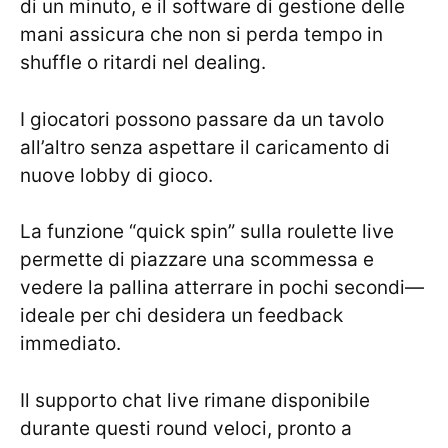
di un minuto, e il software di gestione delle
mani assicura che non si perda tempo in
shuffle o ritardi nel dealing.
I giocatori possono passare da un tavolo
all’altro senza aspettare il caricamento di
nuove lobby di gioco.
La funzione “quick spin” sulla roulette live
permette di piazzare una scommessa e
vedere la pallina atterrare in pochi secondi—
ideale per chi desidera un feedback
immediato.
Il supporto chat live rimane disponibile
durante questi round veloci, pronto a