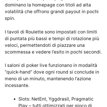
dominano la homepage con titoli ad alta
volatilità che offrono grandi payout in pochi
spin.
I tavoli di Roulette sono impostati con limiti
di puntata più bassi e tempi di rotazione più
veloci, permettendoti di piazzare una
scommessa e vedere l’esito in pochi secondi.
I saloni di poker live funzionano in modalità
“quick‑hand” dove ogni round si conclude in
meno di un minuto, mantenendo l’azione
incessante.
Slots: NetEnt, Yggdrasil, Pragmatic
Play – tutti ottimizzati per gioco di