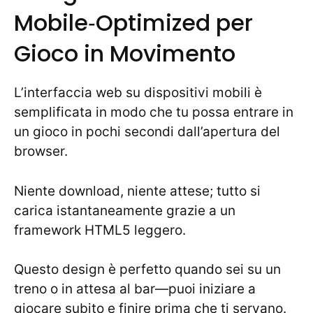
Mobile‑Optimized per
Gioco in Movimento
L’interfaccia web su dispositivi mobili è
semplificata in modo che tu possa entrare in
un gioco in pochi secondi dall’apertura del
browser.
Niente download, niente attese; tutto si
carica istantaneamente grazie a un
framework HTML5 leggero.
Questo design è perfetto quando sei su un
treno o in attesa al bar—puoi iniziare a
giocare subito e finire prima che ti servano.