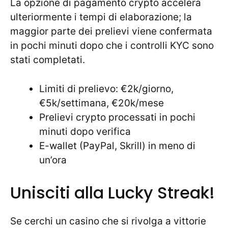
La opzione di pagamento crypto accelera
ulteriormente i tempi di elaborazione; la
maggior parte dei prelievi viene confermata
in pochi minuti dopo che i controlli KYC sono
stati completati.
Limiti di prelievo: €2k/giorno,
€5k/settimana, €20k/mese
Prelievi crypto processati in pochi
minuti dopo verifica
E-wallet (PayPal, Skrill) in meno di
un’ora
Unisciti alla Lucky Streak!
Se cerchi un casino che si rivolga a vittorie