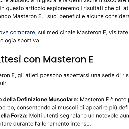
che aiutano a migliorare la definizione muscolare 
In questo articolo esploreremo i risultati che gli a
zando Masteron E, i suoi benefici e alcune consider
dove comprare
, sul medicinale Masteron E, visitate
cologia sportiva.
Attesi con Masteron E
on E, gli atleti possono aspettarsi una serie di ris
ui:
 della Definizione Muscolare:
Masteron E è noto p
oreo, consentendo ai muscoli di apparire più defini
lla Forza:
Molti utenti segnalano un notevole aum
utare durante l’allenamento intenso.