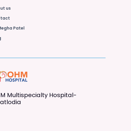
ut us
tact
Megha Patel
g
M Multispecialty Hospital-
atlodia