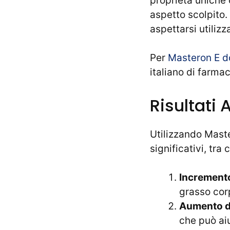
proprietà uniche 
aspetto scolpito. 
aspettarsi utiliz
Per
Masteron E 
italiano di farma
Risultati 
Utilizzando Master
significativi, tra c
Incremento
grasso corp
Aumento de
che può ai