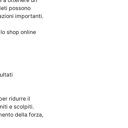
e a ottenere un
tleti possono
azioni importanti.
 lo shop online
ultati
er ridurre il
ti e scolpiti.
ento della forza,