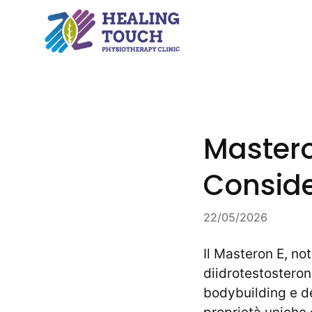
Skip
to
content
Masteron
Conside
22/05/2026
Il Masteron E, n
diidrotestosteron
bodybuilding e de