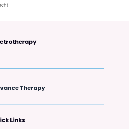
acht
ectrotherapy
vance Therapy
ick Links