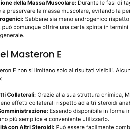
ione della Massa Muscolare:
Durante le fasi di ta
e a preservare la massa muscolare, evitando la per
rogenici:
Sebbene sia meno androgenico rispetto ad
può comunque offrire una certa spinta in termini d
generale.
del Masteron E
ron E non si limitano solo ai risultati visibili. Alcu
:
tti Collaterali:
Grazie alla sua struttura chimica, 
no effetti collaterali rispetto ad altri steroidi ana
i Somministrazione:
Essendo disponibile in forma ini
ano più semplice e conveniente utilizzarlo.
tà con Altri Steroidi:
Può essere facilmente combi