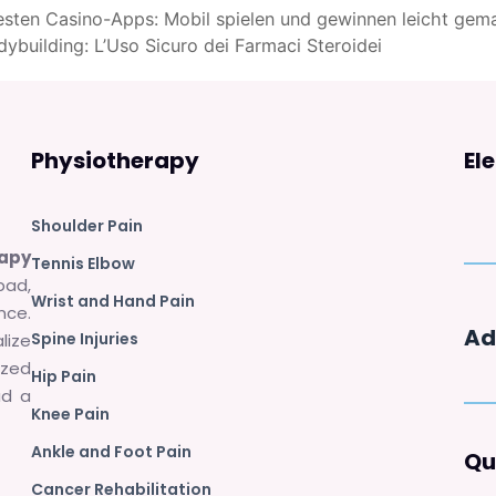
besten Casino-Apps: Mobil spielen und gewinnen leicht gem
dybuilding: L’Uso Sicuro dei Farmaci Steroidei
Physiotherapy
El
Shoulder Pain
rapy
Tennis Elbow
bad,
Wrist and Hand Pain
nce.
Ad
Spine Injuries
lize
zed
Hip Pain
ad a
Knee Pain
Ankle and Foot Pain
Qu
Cancer Rehabilitation