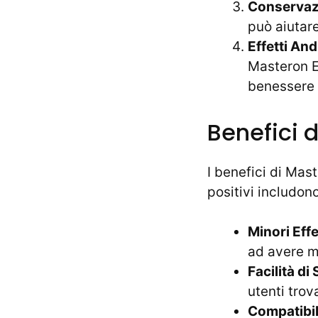
Conservaz
può aiutar
Effetti And
Masteron E 
benessere 
Benefici 
I benefici di Maste
positivi includono
Minori Effe
ad avere me
Facilità d
utenti trov
Compatibili