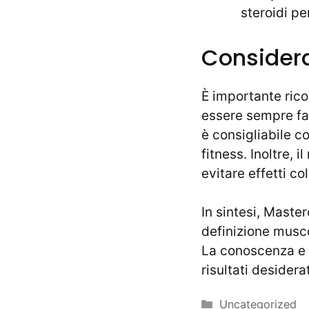
steroidi pe
Considera
È importante rico
essere sempre fat
è consigliabile c
fitness. Inoltre, 
evitare effetti col
In sintesi, Master
definizione musco
La conoscenza e l
risultati desiderat
Categories
Uncategorized