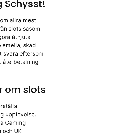
g Schysst!
dom allra mest
rån slots såsom
göra åtnjuta
e emella, skad
tt svara eftersom
nt återbetalning
 om slots
rställa
ig upplevelse.
lta Gaming
n och UK