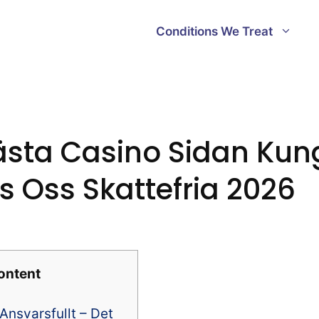
Conditions We Treat
ästa Casino Sidan Kun
os Oss Skattefria 2026
ontent
Ansvarsfullt – Det