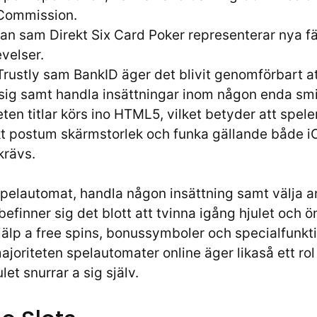
Commission.
tan sam Direkt Six Card Poker representerar nya 
velser.
Trustly sam BankID äger det blivit genomförbart a
 sig samt handla insättningar inom någon enda smid
ten titlar körs ino HTML5, vilket betyder att spel
t postum skärmstorlek och funka gällande både i
krävs.
pelautomat, handla någon insättning samt välja an
efinner sig det blott att tvinna igång hjulet och ö
jälp a free spins, bonussymboler och specialfunkti
majoriteten spelautomater online äger likaså ett rol
let snurrar a sig själv.