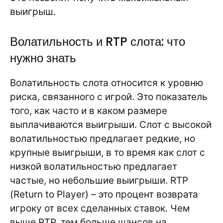
выигрыш.
Волатильность и RTP слота: что
нужно знать
Волатильность слота относится к уровню
риска, связанного с игрой. Это показатель
того, как часто и в каком размере
выплачиваются выигрыши. Слот с высокой
волатильностью предлагает редкие, но
крупные выигрыши, в то время как слот с
низкой волатильностью предлагает
частые, но небольшие выигрыши. RTP
(Return to Player) – это процент возврата
игроку от всех сделанных ставок. Чем
выше RTP, тем больше шансов на