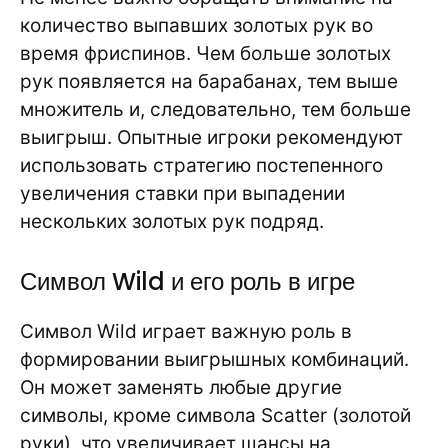
количество выпавших золотых рук во
время фриспинов. Чем больше золотых
рук появляется на барабанах, тем выше
множитель и, следовательно, тем больше
выигрыш. Опытные игроки рекомендуют
использовать стратегию постепенного
увеличения ставки при выпадении
нескольких золотых рук подряд.
Символ Wild и его роль в игре
Символ Wild играет важную роль в
формировании выигрышных комбинаций.
Он может заменять любые другие
символы, кроме символа Scatter (золотой
руки), что увеличивает шансы на