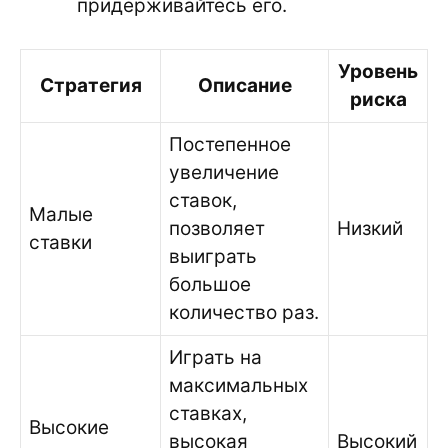
придерживайтесь его.
Уровень
Стратегия
Описание
риска
Постепенное
увеличение
ставок,
Малые
позволяет
Низкий
ставки
выиграть
большое
количество раз.
Играть на
максимальных
ставках,
Высокие
высокая
Высокий