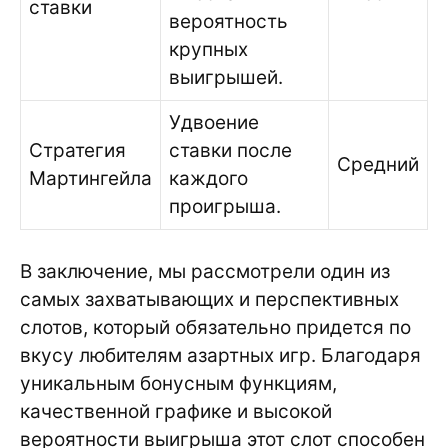
ставки
вероятность
крупных
выигрышей.
Удвоение
Стратегия
ставки после
Средний
Мартингейла
каждого
проигрыша.
В заключение, мы рассмотрели один из
самых захватывающих и перспективных
слотов, который обязательно придется по
вкусу любителям азартных игр. Благодаря
уникальным бонусным функциям,
качественной графике и высокой
вероятности выигрыша этот слот способен