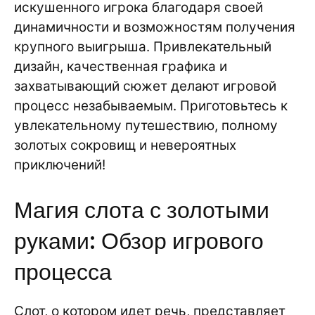
искушенного игрока благодаря своей
динамичности и возможностям получения
крупного выигрыша. Привлекательный
дизайн, качественная графика и
захватывающий сюжет делают игровой
процесс незабываемым. Приготовьтесь к
увлекательному путешествию, полному
золотых сокровищ и невероятных
приключений!
Магия слота с золотыми
руками: Обзор игрового
процесса
Слот, о котором идет речь, представляет