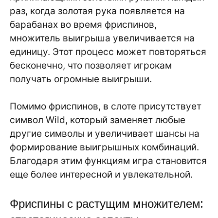
раз, когда золотая рука появляется на
барабанах во время фриспинов,
множитель выигрыша увеличивается на
единицу. Этот процесс может повторяться
бесконечно, что позволяет игрокам
получать огромные выигрыши.
Помимо фриспинов, в слоте присутствует
символ Wild, который заменяет любые
другие символы и увеличивает шансы на
формирование выигрышных комбинаций.
Благодаря этим функциям игра становится
еще более интересной и увлекательной.
Фриспины с растущим множителем: