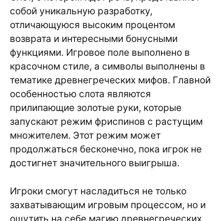
собой уникальную разработку,
отличающуюся высоким процентом
возврата и интересными бонусными
функциями. Игровое поле выполнено в
красочном стиле, а символы выполнены в
тематике древнегреческих мифов. Главной
особенностью слота являются
прилипающие золотые руки, которые
запускают режим фриспинов с растущим
множителем. Этот режим может
продолжаться бесконечно, пока игрок не
достигнет значительного выигрыша.
Игроки смогут насладиться не только
захватывающим игровым процессом, но и
ощутить на себе магию древнегреческих