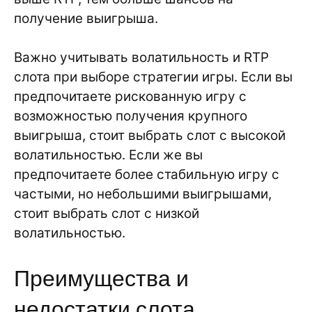
получение выигрыша.
Важно учитывать волатильность и RTP
слота при выборе стратегии игры. Если вы
предпочитаете рискованную игру с
возможностью получения крупного
выигрыша, стоит выбрать слот с высокой
волатильностью. Если же вы
предпочитаете более стабильную игру с
частыми, но небольшими выигрышами,
стоит выбрать слот с низкой
волатильностью.
Преимущества и
недостатки слота