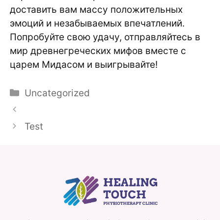
доставить вам массу положительных
эмоций и незабываемых впечатлений.
Попробуйте свою удачу, отправляйтесь в
мир древнегреческих мифов вместе с
царем Мидасом и выигрывайте!
Categories
Uncategorized
Test