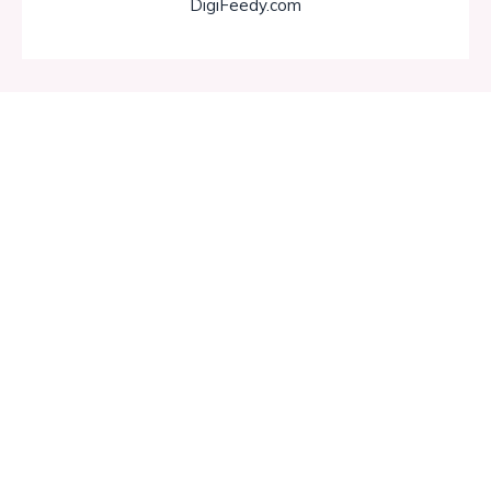
DigiFeedy.com