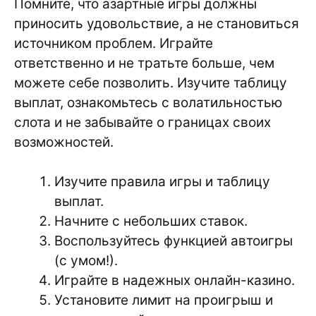
Помните, что азартные игры должны
приносить удовольствие, а не становиться
источником проблем. Играйте
ответственно и не тратьте больше, чем
можете себе позволить. Изучите таблицу
выплат, ознакомьтесь с волатильностью
слота и не забывайте о границах своих
возможностей.
Изучите правила игры и таблицу
выплат.
Начните с небольших ставок.
Воспользуйтесь функцией автоигры
(с умом!).
Играйте в надежных онлайн-казино.
Установите лимит на проигрыш и