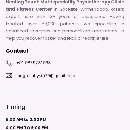
Healing Touch Multispeciality Physiotherapy Clinic
and Fitness Center
in Satellite, Ahmedabad, offers
expert care with 13+ years of experience. Having
treated over 50,000 patients, we specialize in
advanced therapies and personalized treatments to
help you recover faster and lead a healthier life.
Contact
+91 9879231993
megha.physio25@gmail.com
Timing
8:00 AM to 2:00 PM
4:00 PM TO 9:00 PM