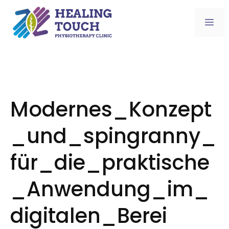
Skip
to
Me
content
Modernes_Konzept
_und_spingranny_
für_die_praktische
_Anwendung_im_
digitalen_Berei