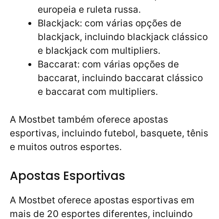
europeia e ruleta russa.
Blackjack: com várias opções de
blackjack, incluindo blackjack clássico
e blackjack com multipliers.
Baccarat: com várias opções de
baccarat, incluindo baccarat clássico
e baccarat com multipliers.
A Mostbet também oferece apostas
esportivas, incluindo futebol, basquete, tênis
e muitos outros esportes.
Apostas Esportivas
A Mostbet oferece apostas esportivas em
mais de 20 esportes diferentes, incluindo