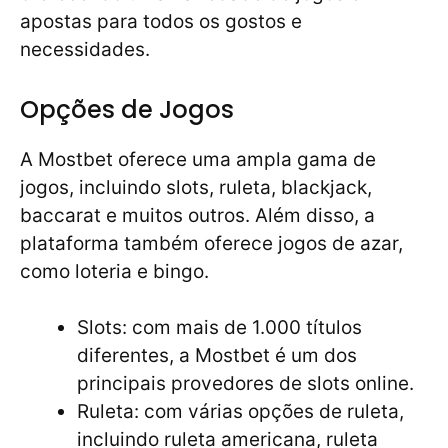
apostas para todos os gostos e
necessidades.
Opções de Jogos
A Mostbet oferece uma ampla gama de
jogos, incluindo slots, ruleta, blackjack,
baccarat e muitos outros. Além disso, a
plataforma também oferece jogos de azar,
como loteria e bingo.
Slots: com mais de 1.000 títulos
diferentes, a Mostbet é um dos
principais provedores de slots online.
Ruleta: com várias opções de ruleta,
incluindo ruleta americana, ruleta