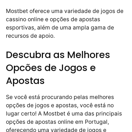
Mostbet oferece uma variedade de jogos de
cassino online e opções de apostas
esportivas, além de uma ampla gama de
recursos de apoio.
Descubra as Melhores
Opcões de Jogos e
Apostas
Se você está procurando pelas melhores
opções de jogos e apostas, você está no
lugar certo! A Mostbet é uma das principais
opções de apostas online em Portugal,
oferecendo uma variedade de jogos e