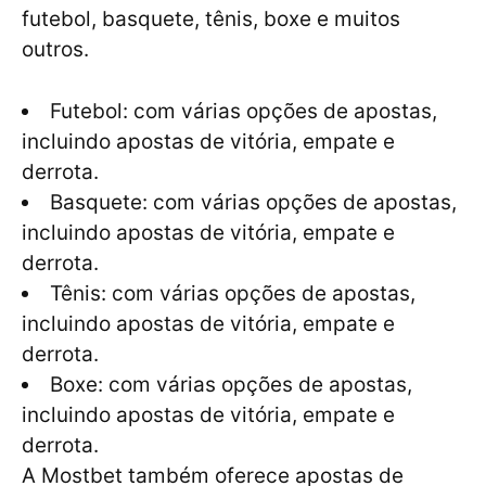
futebol, basquete, tênis, boxe e muitos
outros.
Futebol: com várias opções de apostas,
incluindo apostas de vitória, empate e
derrota.
Basquete: com várias opções de apostas,
incluindo apostas de vitória, empate e
derrota.
Tênis: com várias opções de apostas,
incluindo apostas de vitória, empate e
derrota.
Boxe: com várias opções de apostas,
incluindo apostas de vitória, empate e
derrota.
A Mostbet também oferece apostas de