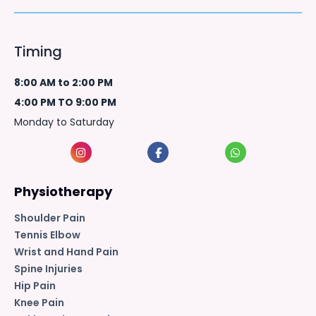
Timing
8:00 AM to 2:00 PM
4:00 PM TO 9:00 PM
Monday to Saturday
Physiotherapy
Shoulder Pain
Tennis Elbow
Wrist and Hand Pain
Spine Injuries
Hip Pain
Knee Pain