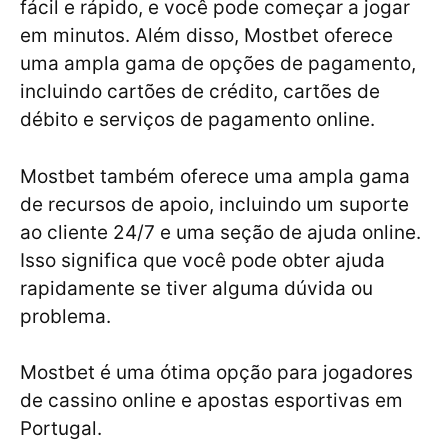
fácil e rápido, e você pode começar a jogar
em minutos. Além disso, Mostbet oferece
uma ampla gama de opções de pagamento,
incluindo cartões de crédito, cartões de
débito e serviços de pagamento online.
Mostbet também oferece uma ampla gama
de recursos de apoio, incluindo um suporte
ao cliente 24/7 e uma seção de ajuda online.
Isso significa que você pode obter ajuda
rapidamente se tiver alguma dúvida ou
problema.
Mostbet é uma ótima opção para jogadores
de cassino online e apostas esportivas em
Portugal.