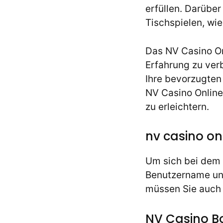
erfüllen. Darüber
Tischspielen, wie
Das NV Casino Onl
Erfahrung zu ver
Ihre bevorzugten 
NV Casino Online
zu erleichtern.
nv casino on
Um sich bei dem 
Benutzername und
müssen Sie auch 
NV Casino B