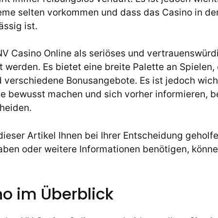
eme selten vorkommen und dass das Casino in der
ssig ist.
V Casino Online als seriöses und vertrauenswürd
 werden. Es bietet eine breite Palette an Spielen,
d verschiedene Bonusangebote. Es ist jedoch wicht
le bewusst machen und sich vorher informieren, be
heiden.
dieser Artikel Ihnen bei Ihrer Entscheidung geholf
aben oder weitere Informationen benötigen, könne
o im Überblick