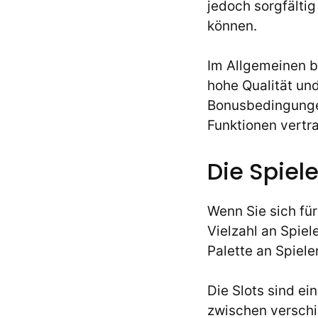
jedoch sorgfältig
können.
Im Allgemeinen b
hohe Qualität und
Bonusbedingungen
Funktionen vertr
Die Spiel
Wenn Sie sich für
Vielzahl an Spiel
Palette an Spiele
Die Slots sind ei
zwischen verschi