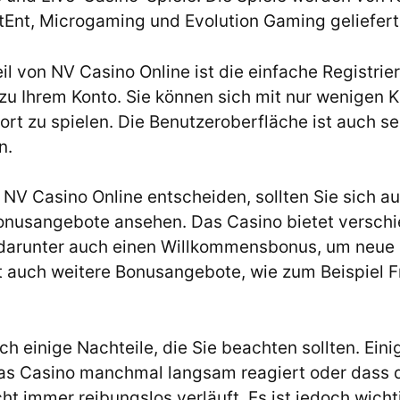
tEnt, Microgaming und Evolution Gaming geliefert
eil von NV Casino Online ist die einfache Registri
u Ihrem Konto. Sie können sich mit nur wenigen Kl
rt zu spielen. Die Benutzeroberfläche ist auch seh
n.
 NV Casino Online entscheiden, sollten Sie sich a
onusangebote ansehen. Das Casino bietet versch
arunter auch einen Willkommensbonus, um neue 
t auch weitere Bonusangebote, wie zum Beispiel F
ch einige Nachteile, die Sie beachten sollten. Ein
das Casino manchmal langsam reagiert oder dass 
t immer reibungslos verläuft. Es ist jedoch wicht