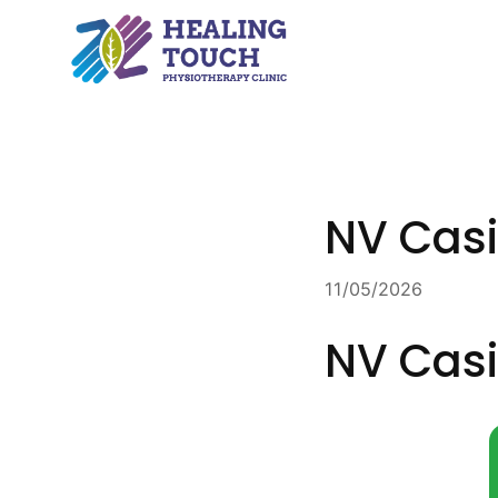
Skip
to
content
NV Casi
11/05/2026
NV Casi