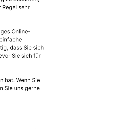
 Regel sehr
iges Online-
 einfache
ig, dass Sie sich
vor Sie sich für
en hat. Wenn Sie
n Sie uns gerne