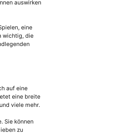
winnen auswirken
pielen, eine
 wichtig, die
undlegenden
ch auf eine
etet eine breite
 und viele mehr.
e. Sie können
lieben zu