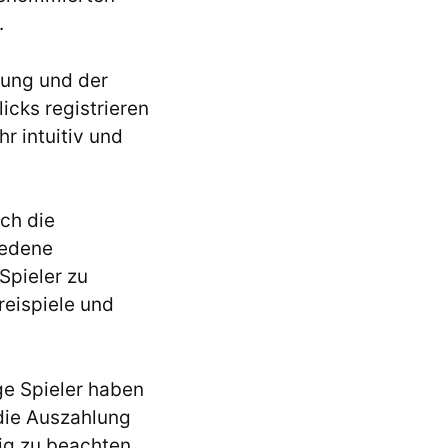
.
erung und der
icks registrieren
r intuitiv und
uch die
iedene
Spieler zu
reispiele und
ige Spieler haben
die Auszahlung
ig zu beachten,