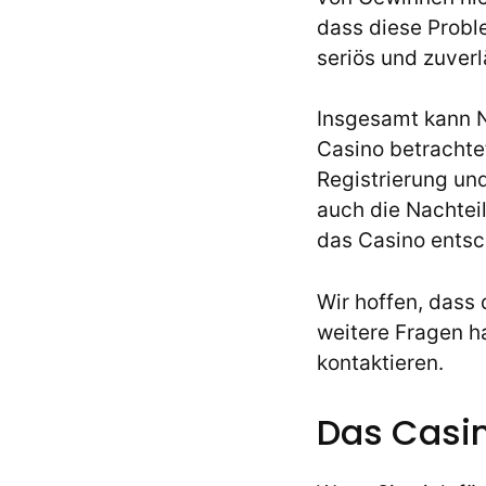
dass diese Probl
seriös und zuverlä
Insgesamt kann N
Casino betrachtet
Registrierung un
auch die Nachtei
das Casino entsc
Wir hoffen, dass 
weitere Fragen h
kontaktieren.
Das Casin