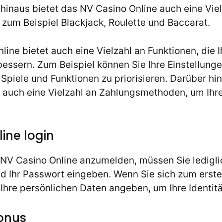
 hinaus bietet das NV Casino Online auch eine Vie
 zum Beispiel Blackjack, Roulette und Baccarat.
ine bietet auch eine Vielzahl an Funktionen, die I
bessern. Zum Beispiel können Sie Ihre Einstellun
Spiele und Funktionen zu priorisieren. Darüber hi
 auch eine Vielzahl an Zahlungsmethoden, um Ihr
line login
NV Casino Online anzumelden, müssen Sie ledigli
 Ihr Passwort eingeben. Wenn Sie sich zum erst
Ihre persönlichen Daten angeben, um Ihre Identitä
onus