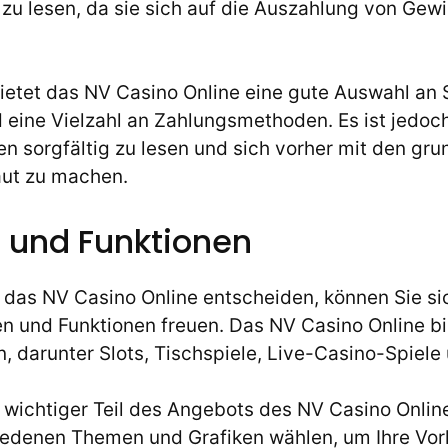
 zu lesen, da sie sich auf die Auszahlung von Ge
ietet das NV Casino Online eine gute Auswahl an S
 eine Vielzahl an Zahlungsmethoden. Es ist jedoch
 sorgfältig zu lesen und sich vorher mit den gr
aut zu machen.
e und Funktionen
 das NV Casino Online entscheiden, können Sie si
en und Funktionen freuen. Das NV Casino Online bi
n, darunter Slots, Tischspiele, Live-Casino-Spiele
n wichtiger Teil des Angebots des NV Casino Onlin
edenen Themen und Grafiken wählen, um Ihre Vor