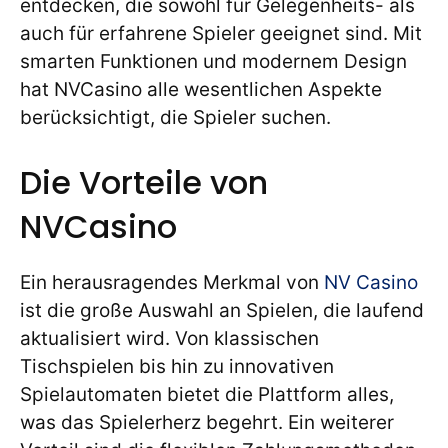
entdecken, die sowohl für Gelegenheits- als
auch für erfahrene Spieler geeignet sind. Mit
smarten Funktionen und modernem Design
hat NVCasino alle wesentlichen Aspekte
berücksichtigt, die Spieler suchen.
Die Vorteile von
NVCasino
Ein herausragendes Merkmal von
NV Casino
ist die große Auswahl an Spielen, die laufend
aktualisiert wird. Von klassischen
Tischspielen bis hin zu innovativen
Spielautomaten bietet die Plattform alles,
was das Spielerherz begehrt. Ein weiterer