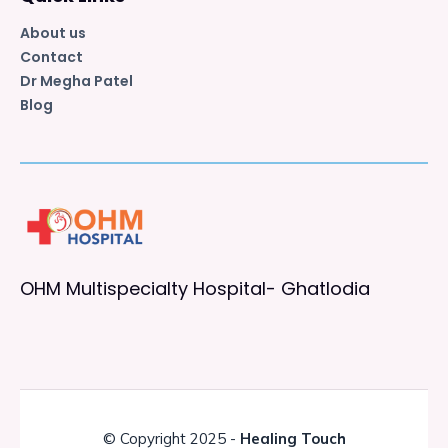
About us
Contact
Dr Megha Patel
Blog
OHM Multispecialty Hospital- Ghatlodia
© Copyright 2025 -
Healing Touch