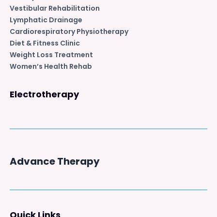
Vestibular Rehabilitation
Lymphatic Drainage
Cardiorespiratory Physiotherapy
Diet & Fitness Clinic
Weight Loss Treatment
Women’s Health Rehab
Electrotherapy
Advance Therapy
Quick Links