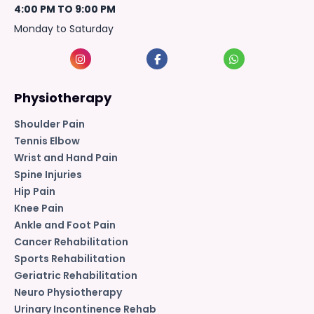
4:00 PM TO 9:00 PM
Monday to Saturday
Physiotherapy
Shoulder Pain
Tennis Elbow
Wrist and Hand Pain
Spine Injuries
Hip Pain
Knee Pain
Ankle and Foot Pain
Cancer Rehabilitation
Sports Rehabilitation
Geriatric Rehabilitation
Neuro Physiotherapy
Urinary Incontinence Rehab