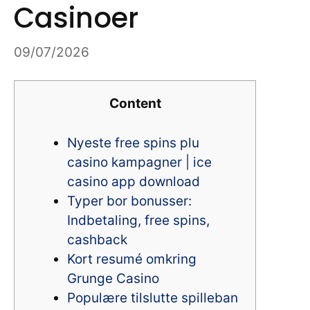
Casinoer
09/07/2026
Content
Nyeste free spins plu
casino kampagner | ice
casino app download
Typer bor bonusser:
Indbetaling, free spins,
cashback
Kort resumé omkring
Grunge Casino
Populære tilslutte spilleban