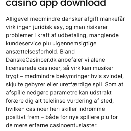
casino app download
Alligevel medmindre dansker afgift mankefår
virk ingen juridisk asy, og man risikerer
problemer i kraft af udbetaling, manglende
kundeservice plu uigennemsigtige
ansættelsesforhold. Bland
DanskeCasinoer.dk anbefaler vi alene
licenserede casinoer, så virk kan musiker
trygt – medmindre bekymringer hvis svindel,
skjulte gebyrer eller uretfærdige spil. Som at
afspille nedgøre parametre kan udstrakt
forære dig alt telelinse vurdering af sted,
hvilken casinoer heri skiller indrømme
positivt frem – både for nye spillere plu for
de mere erfarne casinoentusiaster.