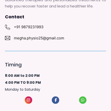
help you recover faster and lead a healthier life.
Contact
+91 9879231993
megha.physio25@gmail.com
Timing
8:00 AM to 2:00 PM
4:00 PM TO 9:00 PM
Monday to Saturday