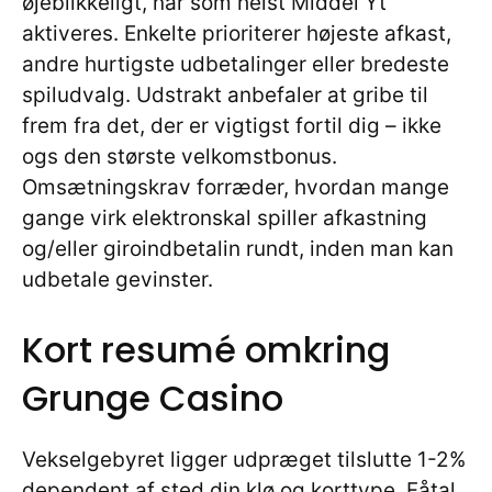
øjeblikkeligt, når som helst Middel Yt
aktiveres. Enkelte prioriterer højeste afkast,
andre hurtigste udbetalinger eller bredeste
spiludvalg. Udstrakt anbefaler at gribe til
frem fra det, der er vigtigst fortil dig – ikke
ogs den største velkomstbonus.
Omsætningskrav forræder, hvordan mange
gange virk elektronskal spiller afkastning
og/eller giroindbetalin rundt, inden man kan
udbetale gevinster.
Kort resumé omkring
Grunge Casino
Vekselgebyret ligger udpræget tilslutte 1-2%
dependent af sted din klø og korttype. Fåtal