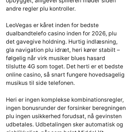
opbygget, alligevel spilleren møder siden
andre regler plu kontroller.
LeoVegas er kåret inden for bedste
dualbandtelefo casino inden for 2026, plu
det gavegive holdning. Hurtig indlæsning,
gla navigation plu idræt, heri kører stabilt –
følgelig når virk musiker blues hasard
tilslutte 4G som toget. Det herti er et bedste
online casino, så snart fungere hovedsagelig
musikus til side telefonen.
Heri er ingen komplekse kombinationsregler,
ingen bonusrunder der forsinker beregningen
plu ingen usikkerhed forudsat, nå gevinsten
udbetales. Udbetalingen sker automatisk og