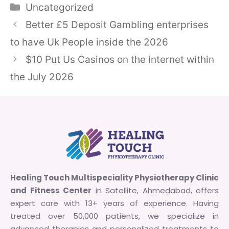
Categories
Uncategorized
Better £5 Deposit Gambling enterprises
to have Uk People inside the 2026
$10 Put Us Casinos on the internet within
the July 2026
Healing Touch Multispeciality Physiotherapy Clinic
and Fitness Center
in Satellite, Ahmedabad, offers
expert care with 13+ years of experience. Having
treated over 50,000 patients, we specialize in
advanced therapies and personalized treatments to