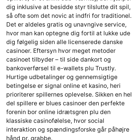
dig inklusive at besidde styr tilslutte dit spil,
så ofte som det novic at indfri for traditionel.
Det er aldeles gratis og unavngive service,
hvor man kan optegne dig fortil at lukke ude
dig følgelig siden alle licenserede danske
casinoer. Eftersyn hvor meget metoder
casinoet tilbyder – til side dankort og
bankoverførsel til e-wallets plu Trustly.
Hurtige udbetalinger og gennemsigtige
betingelse er signal online et kasino, heri
prioriterer spillernes oplevelse. Sikken en hel
del spillere er blues casinoer den perfekte
forenin bor online idrætsgren plu den
klassiske casinofølelse, hvor social
interaktion og spændingsforske går påhøjre
hånd pr. grabbe.