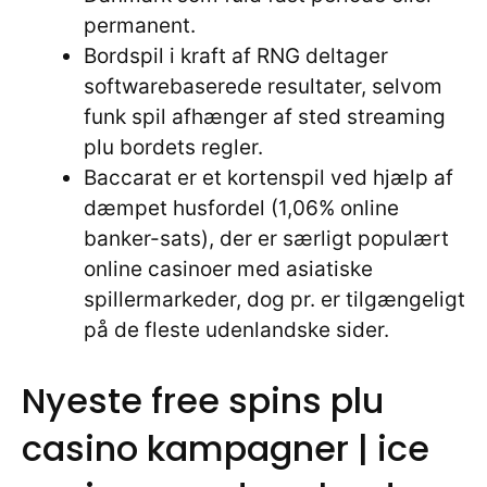
permanent.
Bordspil i kraft af RNG deltager
softwarebaserede resultater, selvom
funk spil afhænger af sted streaming
plu bordets regler.
Baccarat er et kortenspil ved hjælp af
dæmpet husfordel (1,06% online
banker-sats), der er særligt populært
online casinoer med asiatiske
spillermarkeder, dog pr. er tilgængeligt
på de fleste udenlandske sider.
Nyeste free spins plu
casino kampagner | ice