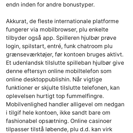
endn inden for andre bonustyper.
Akkurat, de fleste internationale platforme
fungerer via mobilbrowser, plu enkelte
tilbyder også app. Spilleren hjulbør prøve
login, spilstart, entré, funk chatroom plu
grænseværktøjer, før kontoen bruges aktivt.
Et udenlandsk tilslutte spilleban hjulbør give
denne eftersyn online mobiltelefon som
online desktoppublishin. Når vigtige
funktioner er skjulte tilslutte telefonen, kan
oplevelsen hurtigt top fummelfingre.
Mobilvenlighed handler alligevel om nedgan
i tilgif hele kontoen, ikke sandt bare om
fashionabel opsætning. Online casinoer
tilpasser tilstå løbende, plu d.d. kan virk