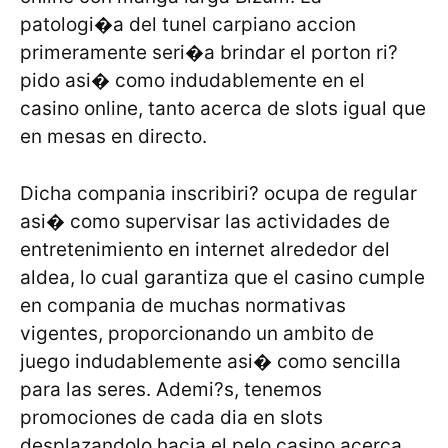
patologi�a del tunel carpiano accion
primeramente seri�a brindar el porton ri?
pido asi� como indudablemente en el
casino online, tanto acerca de slots igual que
en mesas en directo.
Dicha compania inscribiri? ocupa de regular
asi� como supervisar las actividades de
entretenimiento en internet alrededor del
aldea, lo cual garantiza que el casino cumple
en compania de muchas normativas
vigentes, proporcionando un ambito de
juego indudablemente asi� como sencilla
para las seres. Ademi?s, tenemos
promociones de cada dia en slots
desplazandolo hacia el pelo casino acerca