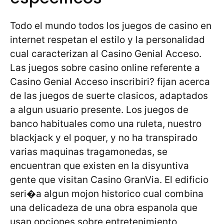
Todo el mundo todos los juegos de casino en
internet respetan el estilo y la personalidad
cual caracterizan al Casino Genial Acceso.
Las juegos sobre casino online referente a
Casino Genial Acceso inscribiri? fijan acerca
de las juegos de suerte clasicos, adaptados
a algun usuario presente. Los juegos de
banco habituales como una ruleta, nuestro
blackjack y el poquer, y no ha transpirado
varias maquinas tragamonedas, se
encuentran que existen en la disyuntiva
gente que visitan Casino GranVia. El edificio
seri�a algun mojon historico cual combina
una delicadeza de una obra espanola que
usan opciones sobre entretenimiento