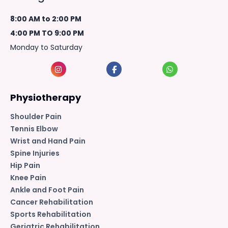
8:00 AM to 2:00 PM
4:00 PM TO 9:00 PM
Monday to Saturday
Physiotherapy
Shoulder Pain
Tennis Elbow
Wrist and Hand Pain
Spine Injuries
Hip Pain
Knee Pain
Ankle and Foot Pain
Cancer Rehabilitation
Sports Rehabilitation
Geriatric Rehabilitation