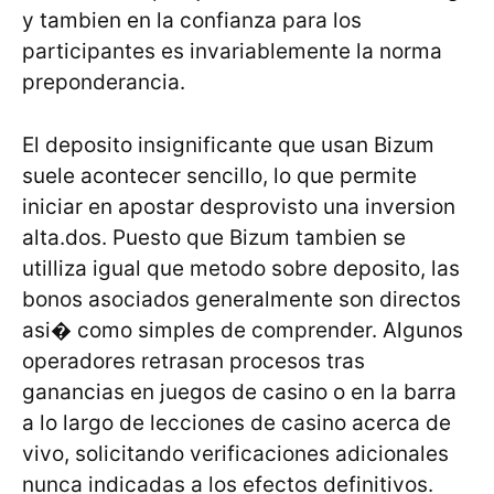
y tambien en la confianza para los
participantes es invariablemente la norma
preponderancia.
El deposito insignificante que usan Bizum
suele acontecer sencillo, lo que permite
iniciar en apostar desprovisto una inversion
alta.dos. Puesto que Bizum tambien se
utilliza igual que metodo sobre deposito, las
bonos asociados generalmente son directos
asi� como simples de comprender. Algunos
operadores retrasan procesos tras
ganancias en juegos de casino o en la barra
a lo largo de lecciones de casino acerca de
vivo, solicitando verificaciones adicionales
nunca indicadas a los efectos definitivos.