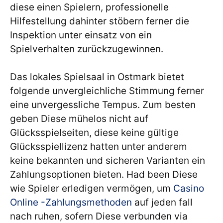
diese einen Spielern, professionelle
Hilfestellung dahinter stöbern ferner die
Inspektion unter einsatz von ein
Spielverhalten zurückzugewinnen.
Das lokales Spielsaal in Ostmark bietet
folgende unvergleichliche Stimmung ferner
eine unvergessliche Tempus. Zum besten
geben Diese mühelos nicht auf
Glücksspielseiten, diese keine gültige
Glücksspiellizenz hatten unter anderem
keine bekannten und sicheren Varianten ein
Zahlungsoptionen bieten. Had been Diese
wie Spieler erledigen vermögen, um
Casino
Online -Zahlungsmethoden
auf jeden fall
nach ruhen, sofern Diese verbunden via