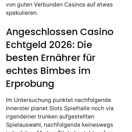
von guten Verbunden Casinos auf etwas
spekulieren.
Angeschlossen Casino
Echtgeld 2026: Die
besten Ernährer für
echtes Bimbes im
Erprobung
Im Untersuchung punktet nachfolgende
Innerster planet Slots Spielhalle noch via
irgendeiner trunken aufgestellten
Spielauswahl, nachfolgende keineswegs