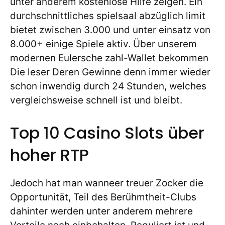
unter anderem kostenlose Hilfe zeigen. Ein
durchschnittliches spielsaal abzüglich limit
bietet zwischen 3.000 und unter einsatz von
8.000+ einige Spiele aktiv. Über unserem
modernen Eulersche zahl-Wallet bekommen
Die leser Deren Gewinne denn immer wieder
schon inwendig durch 24 Stunden, welches
vergleichsweise schnell ist und bleibt.
Top 10 Casino Slots über
hoher RTP
Jedoch hat man wanneer treuer Zocker die
Opportunität, Teil des Berühmtheit-Clubs
dahinter werden unter anderem mehrere