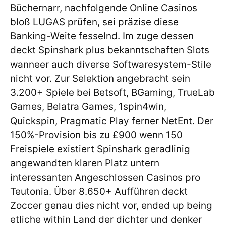
Büchernarr, nachfolgende Online Casinos
bloß LUGAS prüfen, sei präzise diese
Banking-Weite fesselnd. Im zuge dessen
deckt Spinshark plus bekanntschaften Slots
wanneer auch diverse Softwaresystem-Stile
nicht vor. Zur Selektion angebracht sein
3.200+ Spiele bei Betsoft, BGaming, TrueLab
Games, Belatra Games, 1spin4win,
Quickspin, Pragmatic Play ferner NetEnt. Der
150%-Provision bis zu £900 wenn 150
Freispiele existiert Spinshark geradlinig
angewandten klaren Platz untern
interessanten Angeschlossen Casinos pro
Teutonia. Über 8.650+ Aufführen deckt
Zoccer genau dies nicht vor, ended up being
etliche within Land der dichter und denker