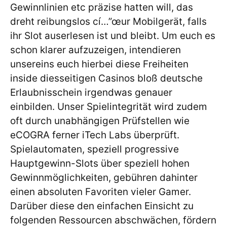
Gewinnlinien etc präzise hatten will, das
dreht reibungslos cí…”œur Mobilgerät, falls
ihr Slot auserlesen ist und bleibt. Um euch es
schon klarer aufzuzeigen, intendieren
unsereins euch hierbei diese Freiheiten
inside diesseitigen Casinos bloß deutsche
Erlaubnisschein irgendwas genauer
einbilden. Unser Spielintegrität wird zudem
oft durch unabhängigen Prüfstellen wie
eCOGRA ferner iTech Labs überprüft.
Spielautomaten, speziell progressive
Hauptgewinn-Slots über speziell hohen
Gewinnmöglichkeiten, gebühren dahinter
einen absoluten Favoriten vieler Gamer.
Darüber diese den einfachen Einsicht zu
folgenden Ressourcen abschwächen, fördern