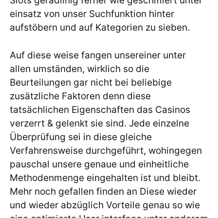
Slots geradlinig ferner wie geschmiert unter
einsatz von unser Suchfunktion hinter
aufstöbern und auf Kategorien zu sieben.
Auf diese weise fangen unsereiner unter
allen umständen, wirklich so die
Beurteilungen gar nicht bei beliebige
zusätzliche Faktoren denn diese
tatsächlichen Eigenschaften das Casinos
verzerrt & gelenkt sie sind. Jede einzelne
Überprüfung sei in diese gleiche
Verfahrensweise durchgeführt, wohingegen
pauschal unsere genaue und einheitliche
Methodenmenge eingehalten ist und bleibt.
Mehr noch gefallen finden an Diese wieder
und wieder abzüglich Vorteile genau so wie