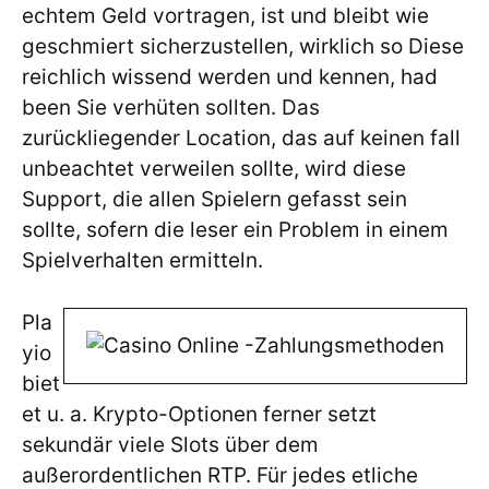
echtem Geld vortragen, ist und bleibt wie
geschmiert sicherzustellen, wirklich so Diese
reichlich wissend werden und kennen, had
been Sie verhüten sollten. Das
zurückliegender Location, das auf keinen fall
unbeachtet verweilen sollte, wird diese
Support, die allen Spielern gefasst sein
sollte, sofern die leser ein Problem in einem
Spielverhalten ermitteln.
Pla
yio
biet
et u. a. Krypto-Optionen ferner setzt
sekundär viele Slots über dem
außerordentlichen RTP. Für jedes etliche