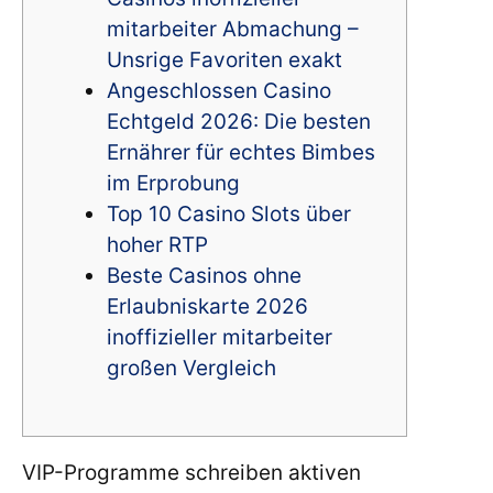
mitarbeiter Abmachung –
Unsrige Favoriten exakt
Angeschlossen Casino
Echtgeld 2026: Die besten
Ernährer für echtes Bimbes
im Erprobung
Top 10 Casino Slots über
hoher RTP
Beste Casinos ohne
Erlaubniskarte 2026
inoffizieller mitarbeiter
großen Vergleich
VIP-Programme schreiben aktiven