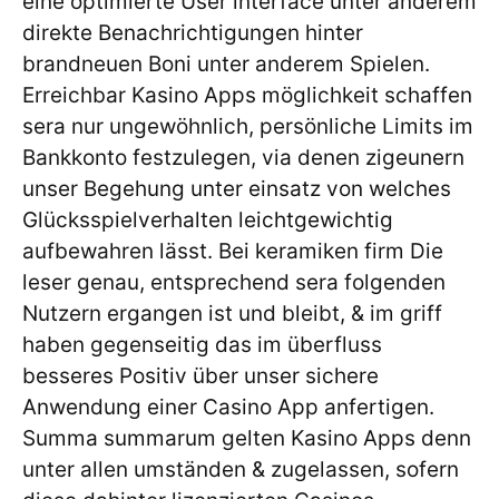
eine optimierte User interface unter anderem
direkte Benachrichtigungen hinter
brandneuen Boni unter anderem Spielen.
Erreichbar Kasino Apps möglichkeit schaffen
sera nur ungewöhnlich, persönliche Limits im
Bankkonto festzulegen, via denen zigeunern
unser Begehung unter einsatz von welches
Glücksspielverhalten leichtgewichtig
aufbewahren lässt. Bei keramiken firm Die
leser genau, entsprechend sera folgenden
Nutzern ergangen ist und bleibt, & im griff
haben gegenseitig das im überfluss
besseres Positiv über unser sichere
Anwendung einer Casino App anfertigen.
Summa summarum gelten Kasino Apps denn
unter allen umständen & zugelassen, sofern