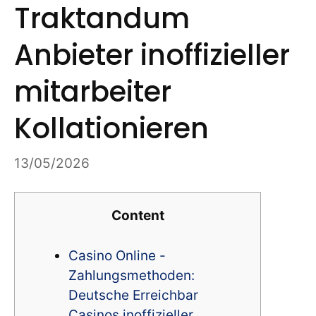
Traktandum
Anbieter inoffizieller
mitarbeiter
Kollationieren
13/05/2026
Content
Casino Online -
Zahlungsmethoden:
Deutsche Erreichbar
Casinos inoffizieller