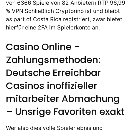
von 6366 Spiele von 82 Anbietern RTP 96,99
% VPN Schließlich Cryptorino ist und bleibt
as part of Costa Rica registriert, zwar bietet
hierfür eine 2FA im Spielerkonto an.
Casino Online -
Zahlungsmethoden:
Deutsche Erreichbar
Casinos inoffizieller
mitarbeiter Abmachung
– Unsrige Favoriten exakt
Wer also dies volle Spielerlebnis und