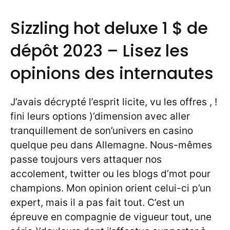
Sizzling hot deluxe 1 $ de
dépôt 2023 – Lisez les
opinions des internautes
J’avais décrypté l’esprit licite, vu les offres , !
fini leurs options )’dimension avec aller
tranquillement de son’univers en casino
quelque peu dans Allemagne. Nous-mêmes
passe toujours vers attaquer nos
accolement, twitter ou les blogs d’mot pour
champions. Mon opinion orient celui-ci p’un
expert, mais il a pas fait tout. C’est un
épreuve en compagnie de vigueur tout, une