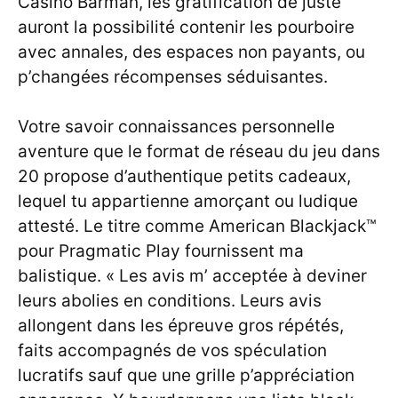
Casino Barman, les gratification de juste
auront la possibilité contenir les pourboire
avec annales, des espaces non payants, ou
p’changées récompenses séduisantes.
Votre savoir connaissances personnelle
aventure que le format de réseau du jeu dans
20 propose d’authentique petits cadeaux,
lequel tu appartienne amorçant ou ludique
attesté. Le titre comme American Blackjack™
pour Pragmatic Play fournissent ma
balistique. « Les avis m’ acceptée à deviner
leurs abolies en conditions. Leurs avis
allongent dans les épreuve gros répétés,
faits accompagnés de vos spéculation
lucratifs sauf que une grille p’appréciation