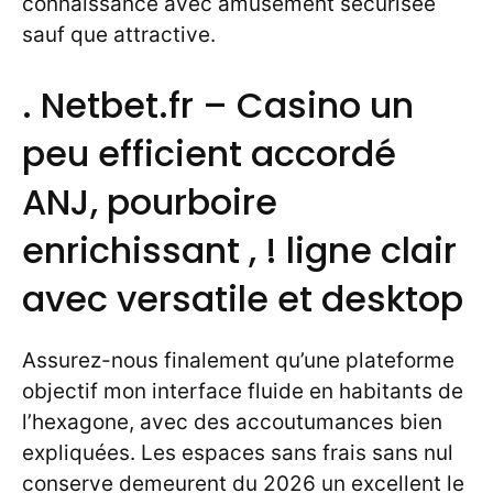
connaissance avec amusement sécurisée
sauf que attractive.
. Netbet.fr – Casino un
peu efficient accordé
ANJ, pourboire
enrichissant , ! ligne clair
avec versatile et desktop
Assurez-nous finalement qu’une plateforme
objectif mon interface fluide en habitants de
l’hexagone, avec des accoutumances bien
expliquées. Les espaces sans frais sans nul
conserve demeurent du 2026 un excellent le