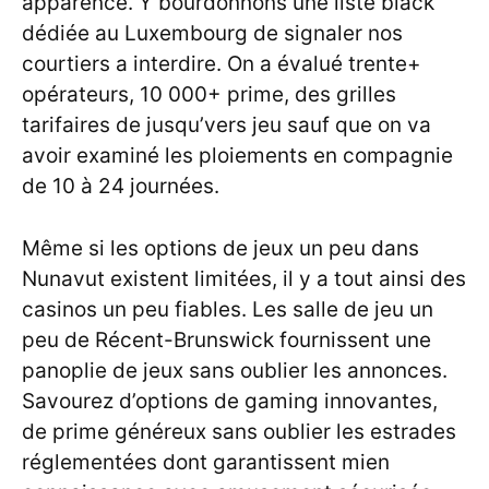
apparence. Y bourdonnons une liste black
dédiée au Luxembourg de signaler nos
courtiers a interdire. On a évalué trente+
opérateurs, 10 000+ prime, des grilles
tarifaires de jusqu’vers jeu sauf que on va
avoir examiné les ploiements en compagnie
de 10 à 24 journées.
Même si les options de jeux un peu dans
Nunavut existent limitées, il y a tout ainsi des
casinos un peu fiables. Les salle de jeu un
peu de Récent-Brunswick fournissent une
panoplie de jeux sans oublier les annonces.
Savourez d’options de gaming innovantes,
de prime généreux sans oublier les estrades
réglementées dont garantissent mien