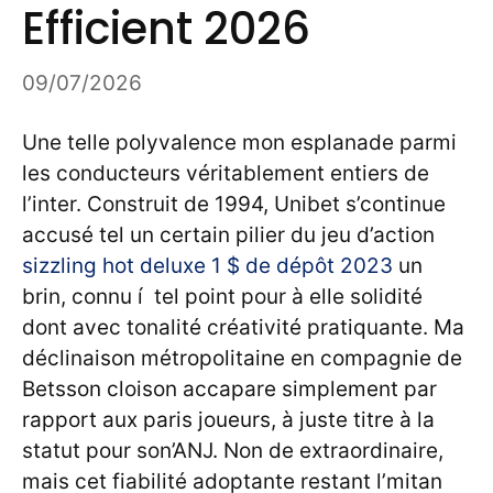
Efficient 2026
09/07/2026
Une telle polyvalence mon esplanade parmi
les conducteurs véritablement entiers de
l’inter. Construit de 1994, Unibet s’continue
accusé tel un certain pilier du jeu d’action
sizzling hot deluxe 1 $ de dépôt 2023
un
brin, connu í tel point pour à elle solidité
dont avec tonalité créativité pratiquante.
Ma
déclinaison métropolitaine en compagnie de
Betsson cloison accapare simplement par
rapport aux paris joueurs, à juste titre à la
statut pour son’ANJ. Non de extraordinaire,
mais cet fiabilité adoptante restant l’mitan