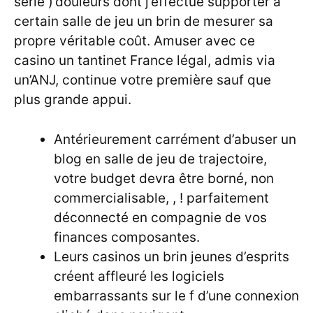
série )’douleurs dont j’effectue supporter à
certain salle de jeu un brin de mesurer sa
propre véritable coût. Amuser avec ce
casino un tantinet France légal, admis via
un’ANJ, continue votre première sauf que
plus grande appui.
Antérieurement carrément d’abuser un
blog en salle de jeu de trajectoire,
votre budget devra être borné, non
commercialisable, , ! parfaitement
déconnecté en compagnie de vos
finances composantes.
Leurs casinos un brin jeunes d’esprits
créent affleuré les logiciels
embarrassants sur le f d’une connexion