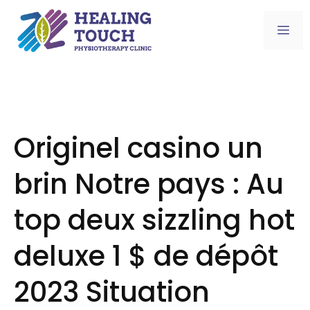
Skip
to
Me
content
Originel casino un
brin Notre pays : Au
top deux sizzling hot
deluxe 1 $ de dépôt
2023 Situation