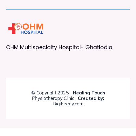
OHM Multispecialty Hospital- Ghatlodia
© Copyright 2025 -
Healing Touch
Physiotherapy Clinic |
Created by:
DigiFeedy.com