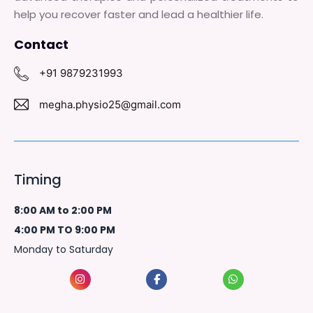
help you recover faster and lead a healthier life.
Contact
+91 9879231993
megha.physio25@gmail.com
Timing
8:00 AM to 2:00 PM
4:00 PM TO 9:00 PM
Monday to Saturday