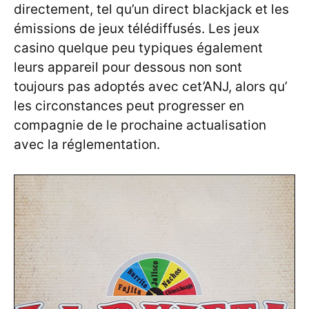
directement, tel qu’un direct blackjack et les
émissions de jeux télédiffusés. Les jeux
casino quelque peu typiques également
leurs appareil pour dessous non sont
toujours pas adoptés avec cet’ANJ, alors qu’
les circonstances peut progresser en
compagnie de le prochaine actualisation
avec la réglementation.