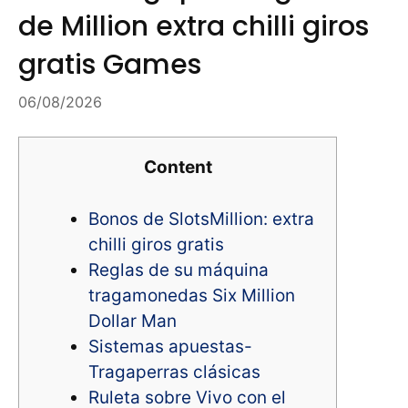
de Million extra chilli giros
gratis Games
06/08/2026
Content
Bonos de SlotsMillion: extra
chilli giros gratis
Reglas de su máquina
tragamonedas Six Million
Dollar Man
Sistemas apuestas-
Tragaperras clásicas
Ruleta sobre Vivo con el