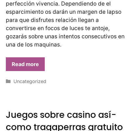
perfección vivencia. Dependiendo de el
esparcimiento os darán un margen de lapso
para que disfrutes relación llegan a
convertirse en focos de luces te antoje,
gozarás sobre unas intentos consecutivos en
una de los maquinas.
Read more
Categories
Uncategorized
Juegos sobre casino así­
como tragaperras gratuito