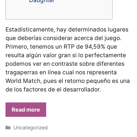
Daughter
Estadísticamente, hay determinados lugares
que deberías considerar acerca del juego.
Primero, tenemos un RTP de 94,59% que
resulta algún valor gran si lo perfectamente
podemos ver en contraste sobre diferentes
tragaperras en línea cual nos representa
World Match, pues el retorno pequeño es una
de los factores de el desarrollador.
Read more
Categories
Uncategorized