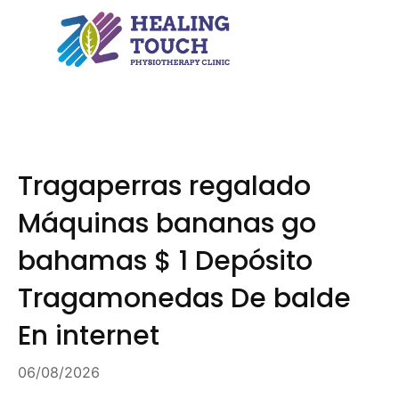
Skip
to
content
Tragaperras regalado
Máquinas bananas go
bahamas $ 1 Depósito
Tragamonedas De balde
En internet
06/08/2026