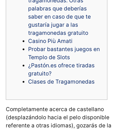
tragamonedas: Otras
palabras que deberías
saber en caso de que te
gustaría jugar a las
tragamonedas gratuito
Casino Più Amati
Probar bastantes juegos en
Templo de Slots
¿Pastón.es ofrece tiradas
gratuito?
Clases de Tragamonedas
Completamente acerca de castellano
(desplazándolo hacia el pelo disponible
referente a otras idiomas), gozarás de la