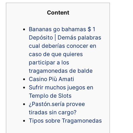
Content
Bananas go bahamas $ 1
Depósito | Demás palabras
cual deberías conocer en
caso de que quieres
participar a los
tragamonedas de balde
Casino Più Amati
Sufrir muchos juegos en
Templo de Slots
¿Pastón.serí­a provee
tiradas sin cargo?
Tipos sobre Tragamonedas