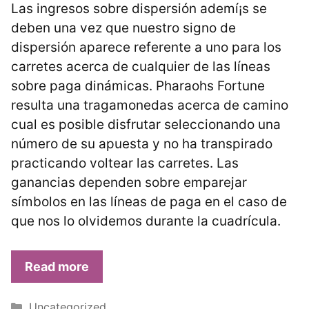
Las ingresos sobre dispersión ademí¡s se
deben una vez que nuestro signo de
dispersión aparece referente a uno para los
carretes acerca de cualquier de las líneas
sobre paga dinámicas. Pharaohs Fortune
resulta una tragamonedas acerca de camino
cual es posible disfrutar seleccionando una
número de su apuesta y no ha transpirado
practicando voltear las carretes. Las
ganancias dependen sobre emparejar
símbolos en las líneas de paga en el caso de
que nos lo olvidemos durante la cuadrícula.
Read more
Categories
Uncategorized