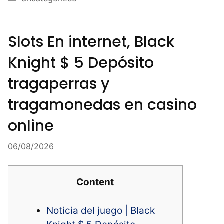
Slots En internet, Black
Knight $ 5 Depósito
tragaperras y
tragamonedas en casino
online
06/08/2026
Content
Noticia del juego | Black