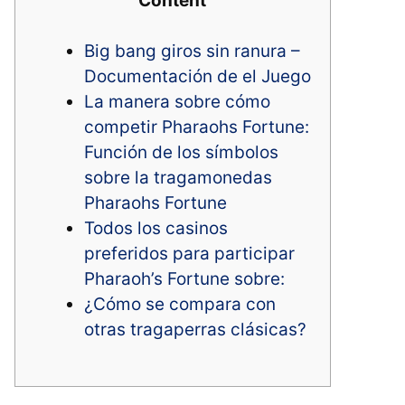
Content
Big bang giros sin ranura –
Documentación de el Juego
La manera sobre cómo
competir Pharaohs Fortune:
Función de los símbolos
sobre la tragamonedas
Pharaohs Fortune
Todos los casinos
preferidos para participar
Pharaoh’s Fortune sobre:
¿Cómo se compara con
otras tragaperras clásicas?