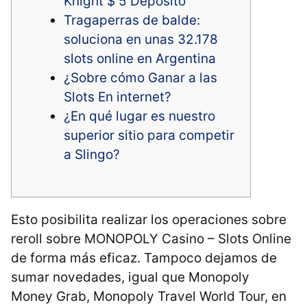
Knight $ 5 Depósito
Tragaperras de balde:
soluciona en unas 32.178
slots online en Argentina
¿Sobre cómo Ganar a las
Slots En internet?
¿En qué lugar es nuestro
superior sitio para competir
a Slingo?
Esto posibilita realizar los operaciones sobre
reroll sobre MONOPOLY Casino – Slots Online
de forma más eficaz. Tampoco dejamos de
sumar novedades, igual que Monopoly
Money Grab, Monopoly Travel World Tour, en