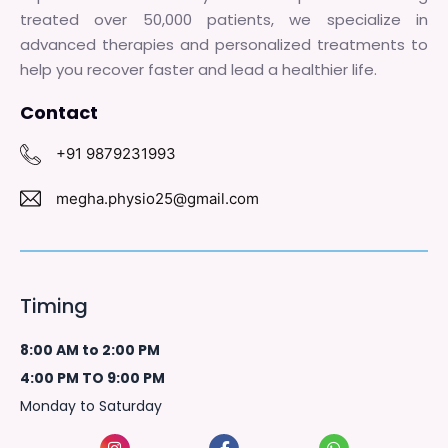
treated over 50,000 patients, we specialize in
advanced therapies and personalized treatments to
help you recover faster and lead a healthier life.
Contact
+91 9879231993
megha.physio25@gmail.com
Timing
8:00 AM to 2:00 PM
4:00 PM TO 9:00 PM
Monday to Saturday