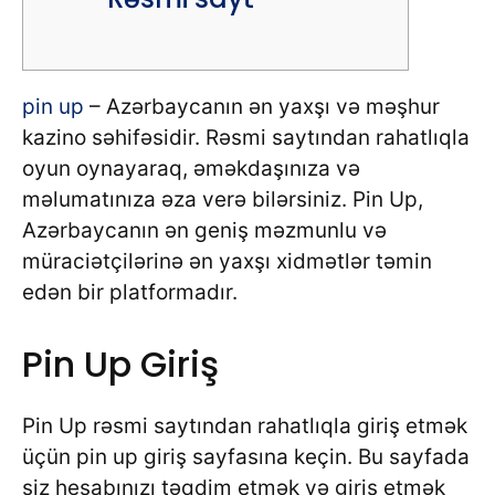
pin up
– Azərbaycanın ən yaxşı və məşhur
kazino səhifəsidir. Rəsmi saytından rahatlıqla
oyun oynayaraq, əməkdaşınıza və
məlumatınıza əza verə bilərsiniz. Pin Up,
Azərbaycanın ən geniş məzmunlu və
müraciətçilərinə ən yaxşı xidmətlər təmin
edən bir platformadır.
Pin Up Giriş
Pin Up rəsmi saytından rahatlıqla giriş etmək
üçün pin up giriş sayfasına keçin. Bu sayfada
siz hesabınızı təqdim etmək və giriş etmək