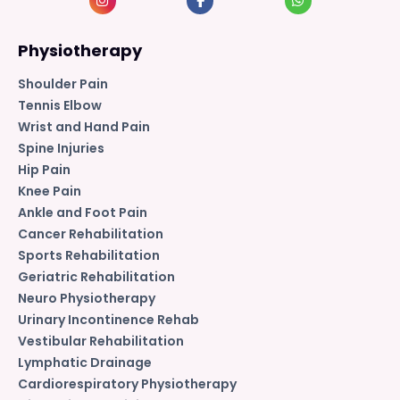
Physiotherapy
Shoulder Pain
Tennis Elbow
Wrist and Hand Pain
Spine Injuries
Hip Pain
Knee Pain
Ankle and Foot Pain
Cancer Rehabilitation
Sports Rehabilitation
Geriatric Rehabilitation
Neuro Physiotherapy
Urinary Incontinence Rehab
Vestibular Rehabilitation
Lymphatic Drainage
Cardiorespiratory Physiotherapy