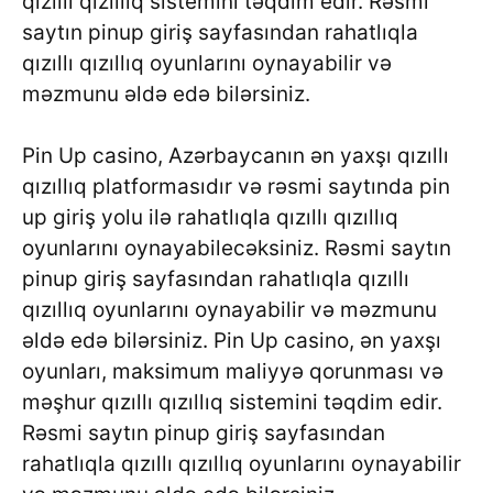
qızıllı qızıllıq sistemini təqdim edir. Rəsmi
saytın pinup giriş sayfasından rahatlıqla
qızıllı qızıllıq oyunlarını oynayabilir və
məzmunu əldə edə bilərsiniz.
Pin Up casino, Azərbaycanın ən yaxşı qızıllı
qızıllıq platformasıdır və rəsmi saytında pin
up giriş yolu ilə rahatlıqla qızıllı qızıllıq
oyunlarını oynayabilecəksiniz. Rəsmi saytın
pinup giriş sayfasından rahatlıqla qızıllı
qızıllıq oyunlarını oynayabilir və məzmunu
əldə edə bilərsiniz. Pin Up casino, ən yaxşı
oyunları, maksimum maliyyə qorunması və
məşhur qızıllı qızıllıq sistemini təqdim edir.
Rəsmi saytın pinup giriş sayfasından
rahatlıqla qızıllı qızıllıq oyunlarını oynayabilir