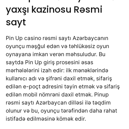
yaxşı kazinosu Rəsmi
sayt
Pin Up casino rəsmi saytı Azərbaycanın
oyunçu məşğul edən və təhlükəsiz oyun
oynayana imkan verən məhsuludur. Bu
saytda Pin Up giriş prosesini əsas
mərhələlərini izah edir: ilk mənəklərində
kullanıcı adı və şifrəni daxil etmək, sifariş
edilən e-poçt adresini təyin etmək və sifariş
edilən mobil nömrəni daxil etmək. Pinup
rəsmi saytı Azərbaycan dilləsi ilə təqdim
olunur və bu, oyunçu tərəfindən daha rahat
istifadə edilməsinə kömək edir.