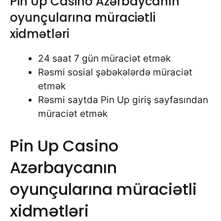
Pin Up Casino Azərbaycanın
oyunçularına müraciətli
xidmətləri
24 saat 7 gün müraciət etmək
Rəsmi sosial şəbəkələrdə müraciət
etmək
Rəsmi saytda Pin Up giriş sayfasından
müraciət etmək
Pin Up Casino
Azərbaycanın
oyunçularına müraciətli
xidmətləri