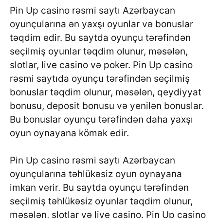
Pin Up casino rəsmi saytı Azərbaycan
oyunçularına ən yaxşı oyunlar və bonuslar
təqdim edir. Bu saytda oyunçu tərəfindən
seçilmiş oyunlar təqdim olunur, məsələn,
slotlar, live casino və poker. Pin Up casino
rəsmi saytıda oyunçu tərəfindən seçilmiş
bonuslar təqdim olunur, məsələn, qeydiyyat
bonusu, deposit bonusu və yenilən bonuslar.
Bu bonuslar oyunçu tərəfindən daha yaxşı
oyun oynayana kömək edir.
Pin Up casino rəsmi saytı Azərbaycan
oyunçularına təhlükəsiz oyun oynayana
imkan verir. Bu saytda oyunçu tərəfindən
seçilmiş təhlükəsiz oyunlar təqdim olunur,
məsələn, slotlar və live casino. Pin Up casino