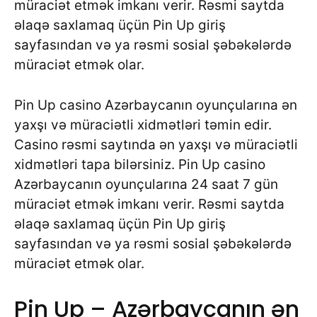
müraciət etmək imkanı verir. Rəsmi saytda
əlaqə saxlamaq üçün Pin Up giriş
sayfasından və ya rəsmi sosial şəbəkələrdə
müraciət etmək olar.
Pin Up casino Azərbaycanın oyunçularına ən
yaxşı və müraciətli xidmətləri təmin edir.
Casino rəsmi saytında ən yaxşı və müraciətli
xidmətləri tapa bilərsiniz. Pin Up casino
Azərbaycanın oyunçularına 24 saat 7 gün
müraciət etmək imkanı verir. Rəsmi saytda
əlaqə saxlamaq üçün Pin Up giriş
sayfasından və ya rəsmi sosial şəbəkələrdə
müraciət etmək olar.
Pin Up – Azərbaycanın ən