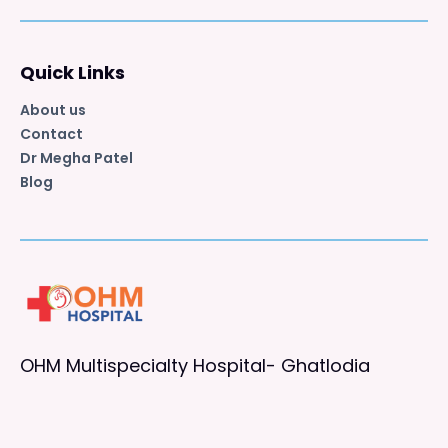
Quick Links
About us
Contact
Dr Megha Patel
Blog
OHM Multispecialty Hospital- Ghatlodia