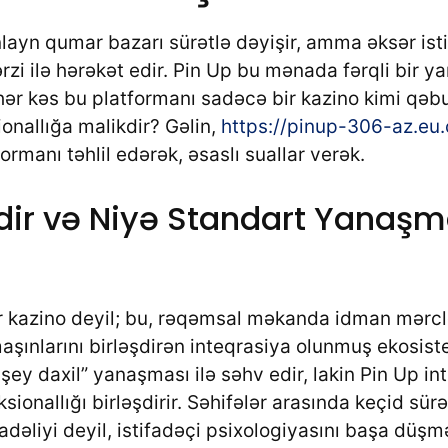
ayn qumar bazarı sürətlə dəyişir, amma əksər isti
zi ilə hərəkət edir. Pin Up bu mənada fərqli bir ya
hər kəs bu platformanı sadəcə bir kazino kimi qəbul
onallığa malikdir? Gəlin,
https://pinup-306-az.eu
ormanı təhlil edərək, əsaslı suallar verək.
dir və Niyə Standart Yanaş
 kazino deyil; bu, rəqəmsal məkanda idman mərclər
maşınlarını birləşdirən inteqrasiya olunmuş ekosist
şey daxil” yanaşması ilə səhv edir, lakin Pin Up in
ionallığı birləşdirir. Səhifələr arasında keçid sürət
adəliyi deyil, istifadəçi psixologiyasını başa düşm