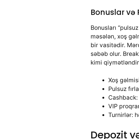
Bonuslar və 
Bonusları “pulsuz
məsələn, xoş gəl
bir vasitədir. Mə
səbəb olur. Break
kimi qiymətləndir
Xoş gəlmis
Pulsuz fır
Cashback: h
VIP proqra
Turnirlər: 
Depozit və