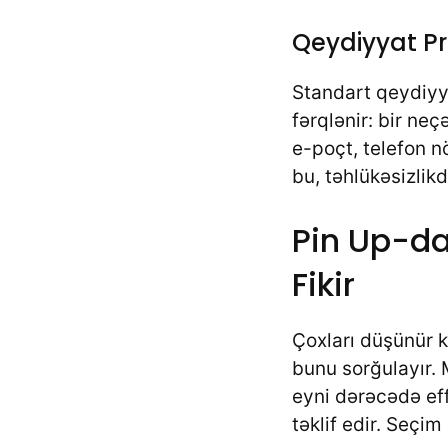
Qeydiyyat Pr
Standart qeydiyya
fərqlənir: bir ne
e-poçt, telefon n
bu, təhlükəsizli
Pin Up-da
Fikir
Çoxları düşünür k
bunu sorğulayır. 
eyni dərəcədə eff
təklif edir. Seçim