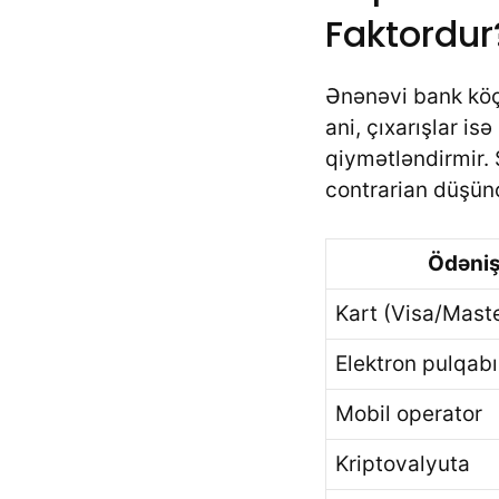
Faktordur
Ənənəvi bank köçü
ani, çıxarışlar is
qiymətləndirmir. 
contrarian düşünc
Ödəniş
Kart (Visa/Mast
Elektron pulqabı
Mobil operator
Kriptovalyuta