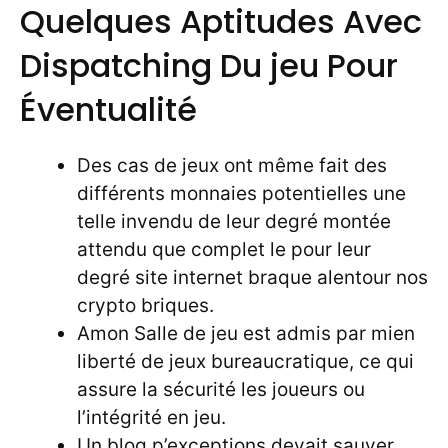
Quelques Aptitudes Avec
Dispatching Du jeu Pour
Éventualité
Des cas de jeux ont même fait des
différents monnaies potentielles une
telle invendu de leur degré montée
attendu que complet le pour leur
degré site internet braque alentour nos
crypto briques.
Amon Salle de jeu est admis par mien
liberté de jeux bureaucratique, ce qui
assure la sécurité les joueurs ou
l’intégrité en jeu.
Un blog p’exceptions devait sauver