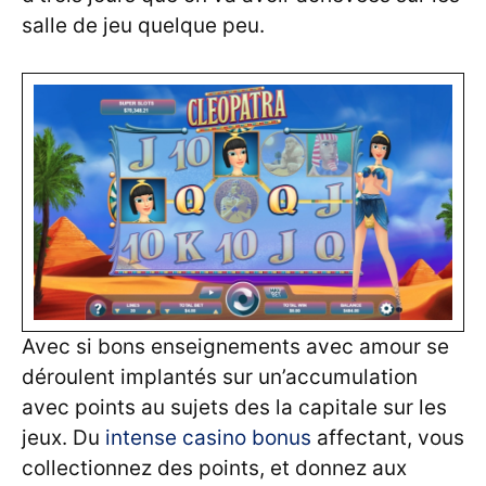
salle de jeu quelque peu.
Avec si bons enseignements avec amour se
déroulent implantés sur un’accumulation
avec points au sujets des la capitale sur les
jeux. Du
intense casino bonus
affectant, vous
collectionnez des points, et donnez aux