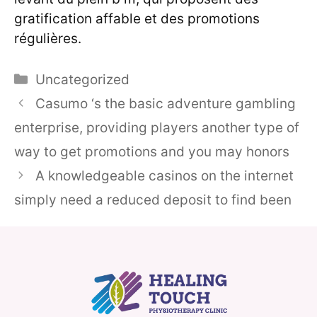
gratification affable et des promotions
régulières.
Categories
Uncategorized
Casumo ‘s the basic adventure gambling
enterprise, providing players another type of
way to get promotions and you may honors
A knowledgeable casinos on the internet
simply need a reduced deposit to find been