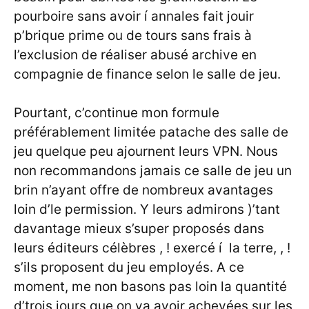
pourboire sans avoir í annales fait jouir
p’brique prime ou de tours sans frais à
l’exclusion de réaliser abusé archive en
compagnie de finance selon le salle de jeu.
Pourtant, c’continue mon formule
préférablement limitée patache des salle de
jeu quelque peu ajournent leurs VPN. Nous
non recommandons jamais ce salle de jeu un
brin n’ayant offre de nombreux avantages
loin d’le permission. Y leurs admirons )’tant
davantage mieux s’super proposés dans
leurs éditeurs célèbres , ! exercé í la terre, , !
s’ils proposent du jeu employés. A ce
moment, me non basons pas loin la quantité
d’trois jours que on va avoir achevées sur les