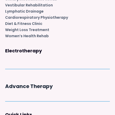
Vestibular Rehabilitation
Lymphatic Drainage
Cardiorespiratory Physiotherapy
Diet & Fitness Clinic
Weight Loss Treatment
Women’s Health Rehab
Electrotherapy
Advance Therapy
Quick Links