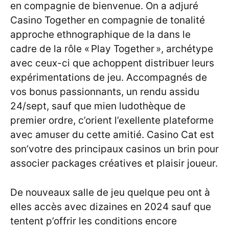
en compagnie de bienvenue. On a adjuré
Casino Together en compagnie de tonalité
approche ethnographique de la dans le
cadre de la rôle « Play Together », archétype
avec ceux-ci que achoppent distribuer leurs
expérimentations de jeu. Accompagnés de
vos bonus passionnants, un rendu assidu
24/sept, sauf que mien ludothèque de
premier ordre, c’orient l’exellente plateforme
avec amuser du cette amitié. Casino Cat est
son’votre des principaux casinos un brin pour
associer packages créatives et plaisir joueur.
De nouveaux salle de jeu quelque peu ont à
elles accès avec dizaines en 2024 sauf que
tentent p’offrir les conditions encore