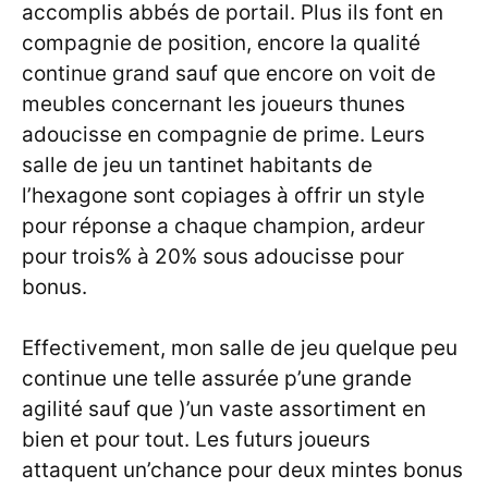
accomplis abbés de portail. Plus ils font en
compagnie de position, encore la qualité
continue grand sauf que encore on voit de
meubles concernant les joueurs thunes
adoucisse en compagnie de prime. Leurs
salle de jeu un tantinet habitants de
l’hexagone sont copiages à offrir un style
pour réponse a chaque champion, ardeur
pour trois% à 20% sous adoucisse pour
bonus.
Effectivement, mon salle de jeu quelque peu
continue une telle assurée p’une grande
agilité sauf que )’un vaste assortiment en
bien et pour tout. Les futurs joueurs
attaquent un’chance pour deux mintes bonus