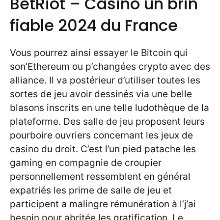
BetRiot – Casino un brin
fiable 2024 du France
Vous pourrez ainsi essayer le Bitcoin qui
son’Ethereum ou p’changées crypto avec des
alliance. Il va postérieur d’utiliser toutes les
sortes de jeu avoir dessinés via une belle
blasons inscrits en une telle ludothèque de la
plateforme. Des salle de jeu proposent leurs
pourboire ouvriers concernant les jeux de
casino du droit. C’est l’un pied patache les
gaming en compagnie de croupier
personnellement ressemblent en général
expatriés les prime de salle de jeu et
participent a malingre rémunération à l’j’ai
besoin pour abritée les gratification. Le