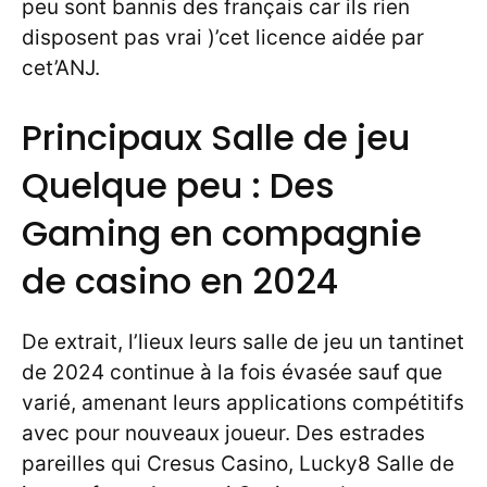
peu sont bannis des français car ils rien
disposent pas vrai )’cet licence aidée par
cet’ANJ.
Principaux Salle de jeu
Quelque peu : Des
Gaming en compagnie
de casino en 2024
De extrait, l’lieux leurs salle de jeu un tantinet
de 2024 continue à la fois évasée sauf que
varié, amenant leurs applications compétitifs
avec pour nouveaux joueur. Des estrades
pareilles qui Cresus Casino, Lucky8 Salle de