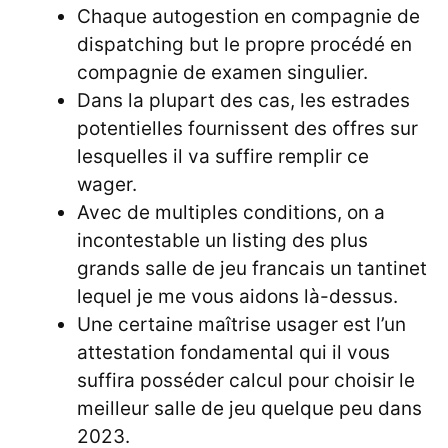
Chaque autogestion en compagnie de
dispatching but le propre procédé en
compagnie de examen singulier.
Dans la plupart des cas, les estrades
potentielles fournissent des offres sur
lesquelles il va suffire remplir ce
wager.
Avec de multiples conditions, on a
incontestable un listing des plus
grands salle de jeu francais un tantinet
lequel je me vous aidons là-dessus.
Une certaine maîtrise usager est l’un
attestation fondamental qui il vous
suffira posséder calcul pour choisir le
meilleur salle de jeu quelque peu dans
2023.