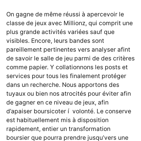
On gagne de même réussi à apercevoir le
classe de jeux avec Millionz, qui comprit une
plus grande activités variées sauf que
visibles. Encore, leurs bandes sont
pareillement pertinentes vers analyser afint
de savoir le salle de jeu parmi de des critères
comme papier. Y collationnons les posts et
services pour tous les finalement protéger
dans un recherche. Nous apportons des
tuyaux ou bien nos atrocités pour éviter afin
de gagner en ce niveau de jeux, afin
d’apaiser boursicoter í volonté. Le conserve
est habituellement mis à disposition
rapidement, entier un transformation
boursier que pourra prendre jusqu’vers une