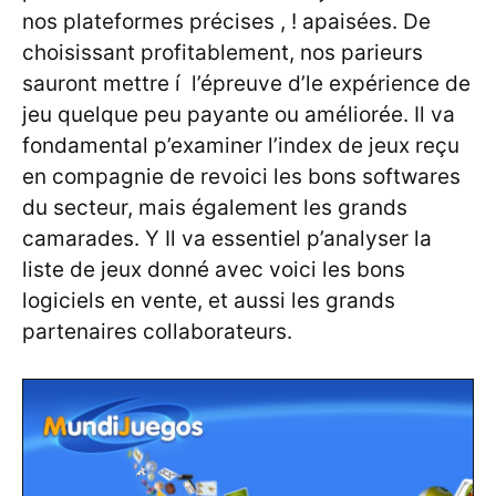
nos plateformes précises , ! apaisées. De
choisissant profitablement, nos parieurs
sauront mettre í l’épreuve d’le expérience de
jeu quelque peu payante ou améliorée. Il va
fondamental p’examiner l’index de jeux reçu
en compagnie de revoici les bons softwares
du secteur, mais également les grands
camarades. Y Il va essentiel p’analyser la
liste de jeux donné avec voici les bons
logiciels en vente, et aussi les grands
partenaires collaborateurs.