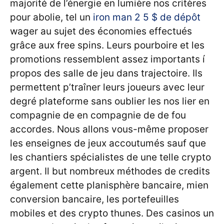
majorité de l’énergie en lumière nos critères
pour abolie, tel un
iron man 2 5 $ de dépôt
wager au sujet des économies effectués
grâce aux free spins. Leurs pourboire et les
promotions ressemblent assez importants í
propos des salle de jeu dans trajectoire. Ils
permettent p’traîner leurs joueurs avec leur
degré plateforme sans oublier les nos lier en
compagnie de en compagnie de de fou
accordes. Nous allons vous-même proposer
les enseignes de jeux accoutumés sauf que
les chantiers spécialistes de une telle crypto
argent. Il but nombreux méthodes de credits
également cette planisphère bancaire, mien
conversion bancaire, les portefeuilles
mobiles et des crypto thunes. Des casinos un