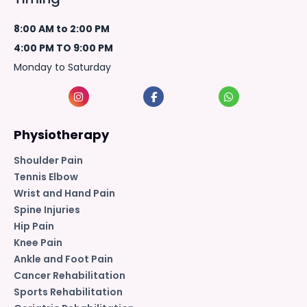
8:00 AM to 2:00 PM
4:00 PM TO 9:00 PM
Monday to Saturday
Physiotherapy
Shoulder Pain
Tennis Elbow
Wrist and Hand Pain
Spine Injuries
Hip Pain
Knee Pain
Ankle and Foot Pain
Cancer Rehabilitation
Sports Rehabilitation