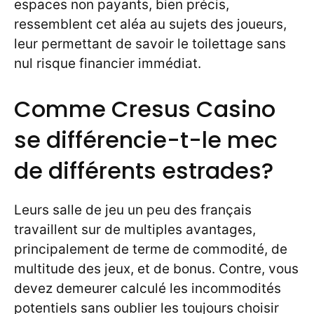
espaces non payants, bien précis,
ressemblent cet aléa au sujets des joueurs,
leur permettant de savoir le toilettage sans
nul risque financier immédiat.
Comme Cresus Casino
se différencie-t-le mec
de différents estrades?
Leurs salle de jeu un peu des français
travaillent sur de multiples avantages,
principalement de terme de commodité, de
multitude des jeux, et de bonus. Contre, vous
devez demeurer calculé les incommodités
potentiels sans oublier les toujours choisir