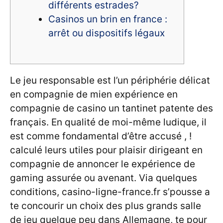
différents estrades?
Casinos un brin en france :
arrêt ou dispositifs légaux
Le jeu responsable est l’un périphérie délicat
en compagnie de mien expérience en
compagnie de casino un tantinet patente des
français. En qualité de moi-même ludique, il
est comme fondamental d’être accusé , !
calculé leurs utiles pour plaisir dirigeant en
compagnie de annoncer le expérience de
gaming assurée ou avenant.
Via quelques
conditions, casino-ligne-france.fr s’pousse a
te concourir un choix des plus grands salle
de jeu quelque peu dans Allemagne, te pour