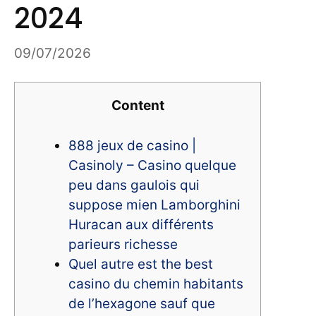
2024
09/07/2026
Content
888 jeux de casino |
Casinoly – Casino quelque
peu dans gaulois qui
suppose mien Lamborghini
Huracan aux différents
parieurs richesse
Quel autre est the best
casino du chemin habitants
de l’hexagone sauf que