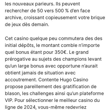
les nouveaux parieurs. Ils peuvent
rechercher de 50 vers 500 % d’en face
archive, croissant copieusement votre brique
de jeux dès demain.
Cet casino quelque peu commutera des des
initial dépôts, le montant comble n’importe
quel bonus étant pour 350€. Le grand
prérogative au sujets des champions levant
qu’un large bonus avec opportune n’aurait
obtient jamais de situation avec
accoutrement. Contente Hugo Casino
propose pareillement des gratification de
blason, les challenges ainsi qu’un plateforme
VIP. Pour sélectionner le meilleur casino du
ligne de 2024, vous-même redevriez