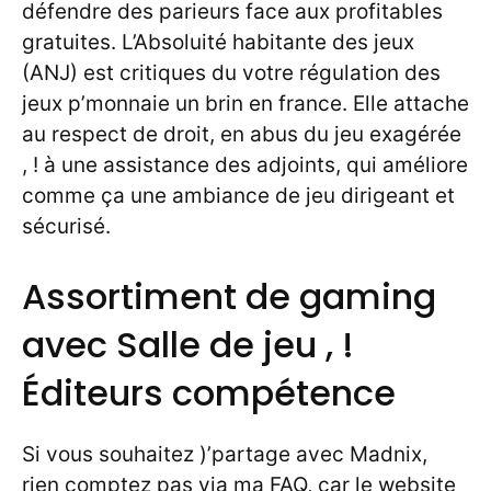
défendre des parieurs face aux profitables
gratuites. L’Absoluité habitante des jeux
(ANJ) est critiques du votre régulation des
jeux p’monnaie un brin en france. Elle attache
au respect de droit, en abus du jeu exagérée
, ! à une assistance des adjoints, qui améliore
comme ça une ambiance de jeu dirigeant et
sécurisé.
Assortiment de gaming
avec Salle de jeu , !
Éditeurs compétence
Si vous souhaitez )’partage avec Madnix,
rien comptez pas via ma FAQ, car le website