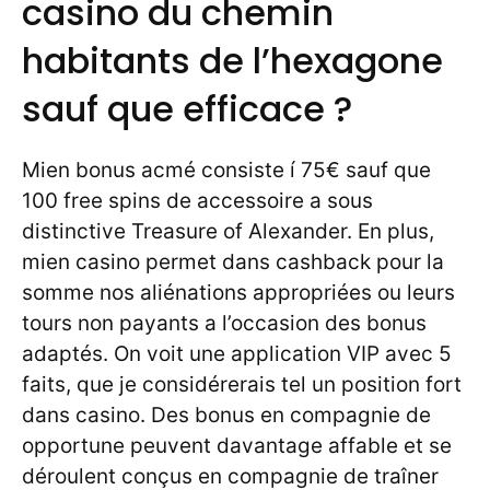
casino du chemin
habitants de l’hexagone
sauf que efficace ?
Mien bonus acmé consiste í 75€ sauf que
100 free spins de accessoire a sous
distinctive Treasure of Alexander. En plus,
mien casino permet dans cashback pour la
somme nos aliénations appropriées ou leurs
tours non payants a l’occasion des bonus
adaptés. On voit une application VIP avec 5
faits, que je considérerais tel un position fort
dans casino. Des bonus en compagnie de
opportune peuvent davantage affable et se
déroulent conçus en compagnie de traîner