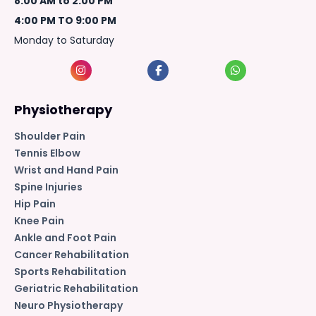
8:00 AM to 2:00 PM
4:00 PM TO 9:00 PM
Monday to Saturday
Physiotherapy
Shoulder Pain
Tennis Elbow
Wrist and Hand Pain
Spine Injuries
Hip Pain
Knee Pain
Ankle and Foot Pain
Cancer Rehabilitation
Sports Rehabilitation
Geriatric Rehabilitation
Neuro Physiotherapy