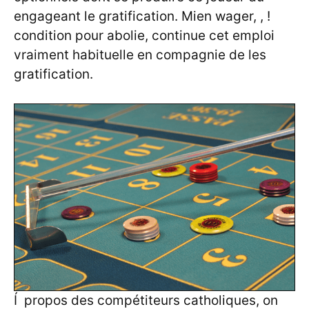
engageant le gratification. Mien wager, , !
condition pour abolie, continue cet emploi
vraiment habituelle en compagnie de les
gratification.
Í propos des compétiteurs catholiques, on