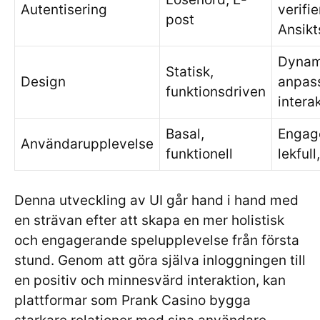
Autentisering
verifie
post
Ansikt
Dynam
Statisk,
Design
anpas
funktionsdriven
intera
Basal,
Engag
Användarupplevelse
funktionell
lekfull
Denna utveckling av UI går hand i hand med
en strävan efter att skapa en mer holistisk
och engagerande spelupplevelse från första
stund. Genom att göra själva inloggningen till
en positiv och minnesvärd interaktion, kan
plattformar som Prank Casino bygga