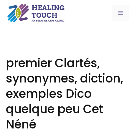
Skip
to
Me
content
premier Clartés,
synonymes, diction,
exemples Dico
quelque peu Cet
Néné