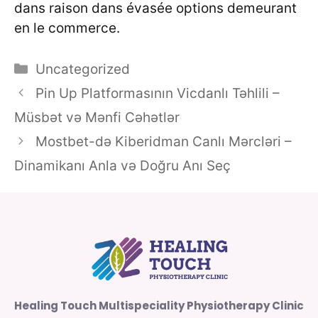
dans raison dans évasée options demeurant
en le commerce.
Categories
Uncategorized
Pin Up Platformasının Vicdanlı Təhlili –
Müsbət və Mənfi Cəhətlər
Mostbet-də Kiberidman Canlı Mərcləri –
Dinamikanı Anla və Doğru Anı Seç
Healing Touch Multispeciality Physiotherapy Clinic