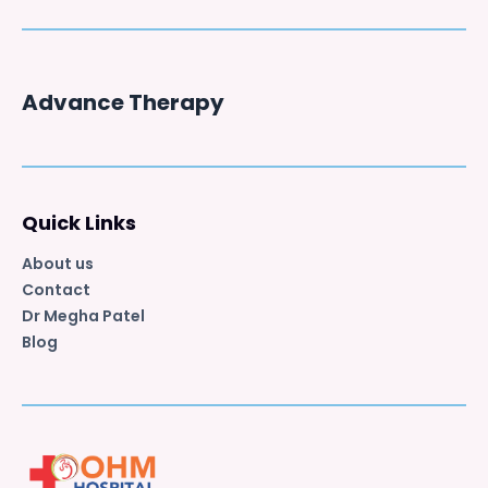
Advance Therapy
Quick Links
About us
Contact
Dr Megha Patel
Blog