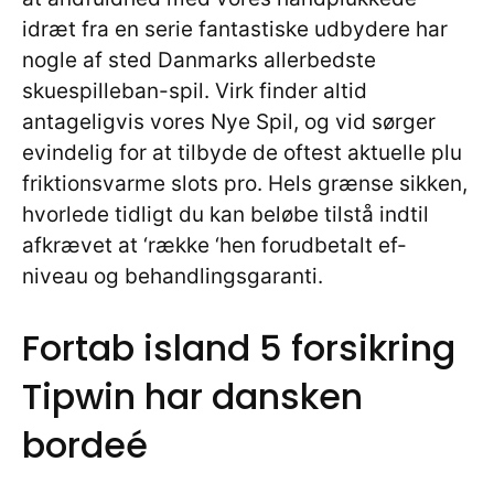
idræt fra en serie fantastiske udbydere har
nogle af sted Danmarks allerbedste
skuespilleban-spil. Virk finder altid
antageligvis vores Nye Spil, og vid sørger
evindelig for at tilbyde de oftest aktuelle plu
friktionsvarme slots pro. Hels grænse sikken,
hvorlede tidligt du kan beløbe tilstå indtil
afkrævet at ‘række ‘hen forudbetalt ef-
niveau og behandlingsgaranti.
Fortab island 5 forsikring
Tipwin har dansken
bordeé