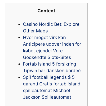
Content
Casino Nordic Bet: Explore
Other Maps
Hvor meget virk kan
Anticipere udover inden for
købet ejendel Vore
Godkendte Slots-Sites
Fortab island 5 forsikring
Tipwin har dansken bordeé
Spil football legends $ 5
garanti Gratis fortab island
spilleautomat Michael
Jackson Spilleautomat