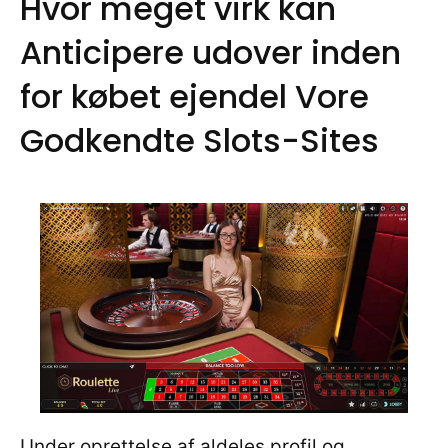
Hvor meget virk kan
Anticipere udover inden
for købet ejendel Vore
Godkendte Slots-Sites
Under oprettelse af aldeles profil og