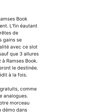
 Ramses Book
nt. L’fin éautant
arêtes de
s gains se
alité avec ce slot
auf que 3 allures
z à Ramses Book.
ront le destinée.
t à la fois.
 gratuits, comme
le analogues.
otre morceau
on démo dans