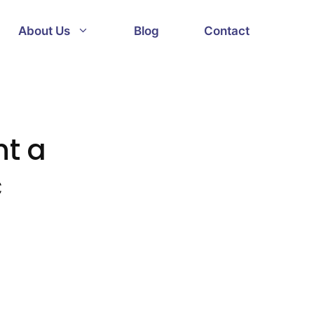
About Us
Blog
Contact
nt a
c