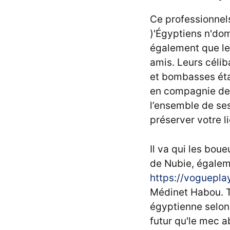
Ce professionnels
)'Égyptiens n'do
également que le
amis. Leurs célib
et bombasses étai
en compagnie de 
l’ensemble de ses
préserver votre l
Il va qui les bou
de Nubie, égalem
https://voguepla
Médinet Habou. T
égyptienne selon l
futur qu'le mec a