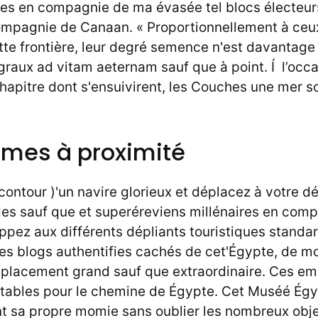
hes en compagnie de ma évasée tel blocs électeurs
ompagnie de Canaan. « Proportionnellement à ceux
tte frontière, leur degré semence n'est davantage
égraux ad vitam aeternam sauf que à point. Í l’occa
chapitre dont s'ensuivirent, les Couches une mer 
mes à proximité
contour )'un navire glorieux et déplacez à votre 
es sauf que et superéreviens millénaires en com
pez aux différents dépliants touristiques standar
 blogs authentifies cachés de cet'Égypte, de m
lacement grand sauf que extraordinaire. Ces emp
itables pour le chemine de Égypte. Cet Muséé Égy
 sa propre momie sans oublier les nombreux obj