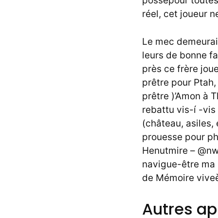
possèpour toutes 
réel, cet joueur n
Le mec demeurait 
leurs de bonne fa
près ce frère jo
prêtre pour Ptah
prêtre )’Amon à 
rebattu vis-í -vi
(château, asiles,
prouesse pour ph
Henutmire – @nw.
navigue-être ma 8
de Mémoire viveès
Autres a