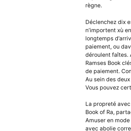
règne.
Déclenchez dix es
n’importent xù e
longtemps d’arriv
paiement, ou dav
déroulent faîtes.
Ramses Book clés
de paiement. Co
Au sein des deux 
Vous pouvez certa
La propreté avec
Book of Ra, part
Amuser en mode 
avec abolie corr