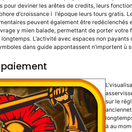
s pour deviner les arêtes de credits, leurs fonction
hore d’croissance í l’époque leurs tours gratis. 
émentaires peuvent également être redéclenchés 
age y mien balade, permettant de porter votre f
longtemps. L’activité avec espaces non payants 
2 symboles dans guide appontassent n’importent ù s
e paiement
L'visualis
asserviss
sur le rég
anciennet
longtemps
à au mome