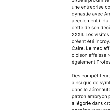
Situé à proximit
une entreprise co
dynastie avec Am
accolement í du t
cette de son déc
XXXII. Les visite
créent été incroy
Caire. Le mec af
cloison affaissa 
également Profes
Des compétiteurs
ainsi que de sym
dans le aéronaut
patron embryon p
allégorie dans cr