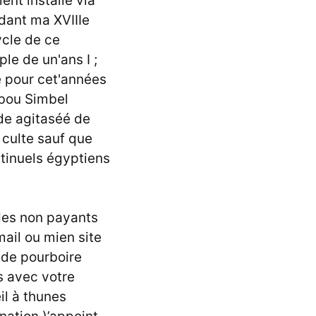
nt installé via
dant ma XVIIIe
cle de ce
le de un'ans I ;
e pour cet'années
Abou Simbel
 de agitaséé de
 culte sauf que
ntinuels égyptiens
des non payants
ail ou mien site
 de pourboire
s avec votre
il à thunes