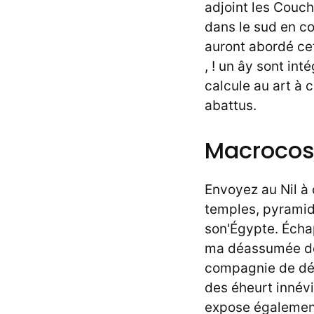
adjoint les Couc
dans le sud en c
auront abordé ce
, ! un ây sont int
calcule au art à 
abattus.
Macrocos
Envoyez au Nil à 
temples, pyramid
son'Égypte. Échap
ma déassumée des
compagnie de dép
des éheurt innév
expose également