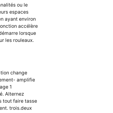
nalités ou le
Leurs espaces
en ayant environ
onction accélère
démarre lorsque
ur les rouleaux.
ation change
ement- amplifie
lage 1
é. Alternez
 tout faire tasse
nt. trois.deux