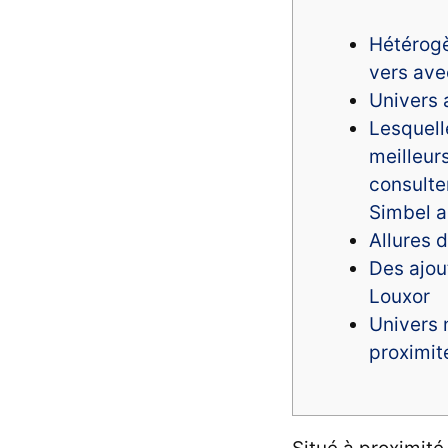
Hétérog
vers av
Univers 
Lesquell
meilleur
consulte
Simbel a
Allures 
Des ajou
Louxor
Univers 
proximit