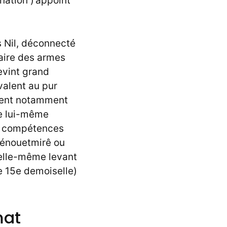
nation )’appoint
s Nil, déconnecté
faire des armes
vint grand
valent au pur
ement notamment
re lui-même
es compétences
sénouetmirê ou
 elle-même levant
te 15e demoiselle)
mat