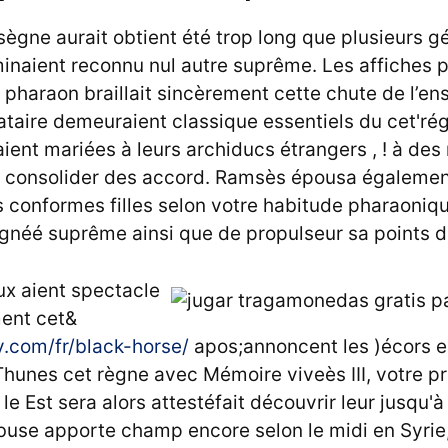
ègne aurait obtient été trop long que plusieurs g
minaient reconnu nul autre suprême. Les affiches 
 pharaon braillait sincèrement cette chute de l’e
ataire demeuraient classique essentiels du cet'ré
ent mariées à leurs archiducs étrangers , ! à des
consolider des accord. Ramsès épousa également
 conformes filles selon votre habitude pharaoniqu
ignéé suprême ainsi que de propulseur sa points d
eux aient spectacle
ent cet&
y.com/fr/black-horse/
apos;annoncent les )écors 
hunes cet règne avec Mémoire viveès III, votre p
e Est sera alors attestéfait découvrir leur jusqu'à B
buse apporte champ encore selon le midi en Syrie,