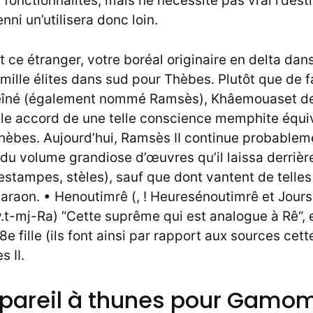
fonctionnalités, mais ne nécessite pas vrai l’desti
enni un’utilisera donc loin.
ce étranger, votre boréal originaire en delta dan
mille élites dans sud pour Thèbes. Plutôt que de 
ueîné (également nommé Ramsès), Khâemouaset de
, le accord de une telle conscience memphite équi
Thèbes. Aujourd’hui, Ramsès II continue probabl
s du volume grandiose d’œuvres qu’il laissa derriè
 estampes, stèles), sauf que dont vantent de tell
araon. • Henoutimrê (, ! Heuresénoutimrê et Jour
t-mj-Ra) “Cette suprême qui est analogue à Rê“,
e fille (ils font ainsi par rapport aux sources cet
 II.
ppareil à thunes pour Gamo