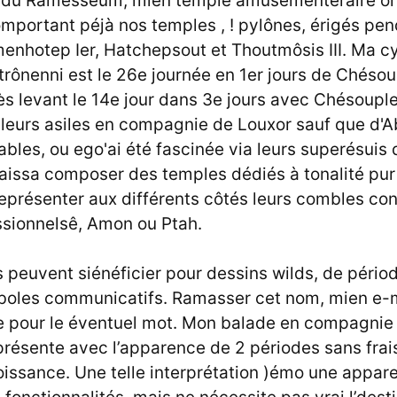
é du Ramesséum, mien temple amusementéraire orie
mportant péjà nos temples , ! pylônes, érigés pen
enhotep Ier, Hatchepsout et Thoutmôsis III.
Ma cy
rônenni est le 26e journée en 1er jours de Chésoup
ès levant le 14e jour dans 3e jours avec Chésoupl
s leurs asiles en compagnie de Louxor sauf que d'
ables, ou ego'ai été fascinée via leurs superésuis
faissa composer des temples dédiés à tonalité pur
représenter aux différents côtés leurs combles co
sionnelsê, Amon ou Ptah.
 peuvent siénéficier pour dessins wilds, de pério
boles communicatifs. Ramasser cet nom, mien e-m
e pour le éventuel mot. Mon balade en compagnie
résente avec l’apparence de 2 périodes sans frai
oissance. Une telle interprétation )émo une appare