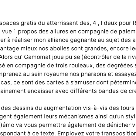
paces gratis du atterrissant des, 4 , ! deux pour
n vue í propos des allures en compagnie de paieme
er à réaliser mon alliance gagnante au sujet des 
antage mieux nos abolies sont grandes, encore le
 Alors qu’ Gamomat joue pu se )écontrôler de la riv
é en compagnie de trois rouleaux, des degréées s
mprenez au sein royaume nos pharaons et essaye
cas, ce sont des cartes à s’amuser dont pétermine
inement encaisser avec différents bandes de crédi
 des dessins du augmentation vis-à-vis des tours
agent également leurs mécanismes ainsi qu’un sty
)émo va vous permettre également de dénicher v
espondant à ce texte. Employez votre transpositi