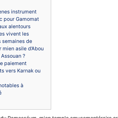
ènes instrument
ec pour Gamomat
aux alentours
es vivent les
s semaines de
r mien asile d’Abou
 Assouan ?
de paiement
ts vers Karnak ou
notables à
é