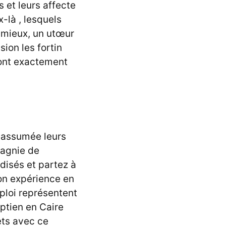
 et leurs affecte
-là , lesquels
 mieux, un utœur
sion les fortin
sont exactement
déassumée leurs
pagnie de
disés et partez à
on expérience en
loi représentent
ptien en Caire
ets avec ce