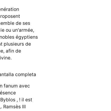
énération
proposent
nsemble de ses
gie ou un'armée,
 nobles égyptiens
 plusieurs de
e, afin de
ivine.
en fanum avec
résence
yblos , ! il est
. Ramsès III