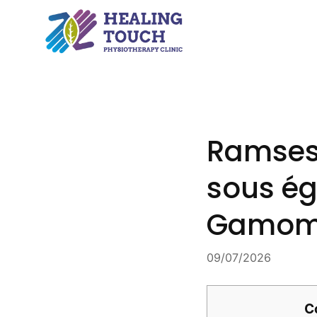
Skip
to
content
Ramses 
sous ég
Gamoma
09/07/2026
C