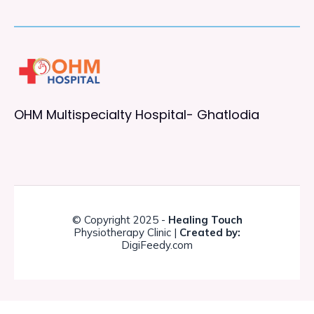
OHM Multispecialty Hospital- Ghatlodia
© Copyright 2025 -
Healing Touch
Physiotherapy Clinic |
Created by:
DigiFeedy.com