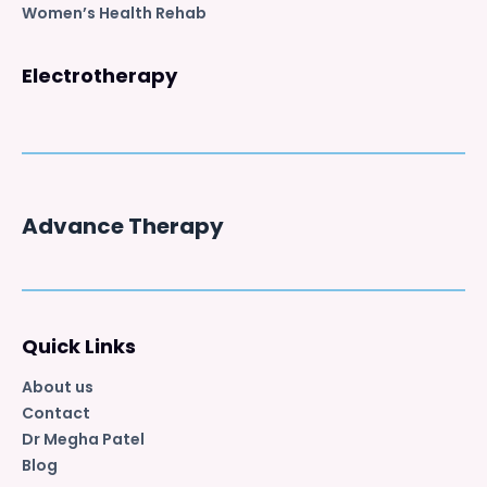
Women’s Health Rehab
Electrotherapy
Advance Therapy
Quick Links
About us
Contact
Dr Megha Patel
Blog