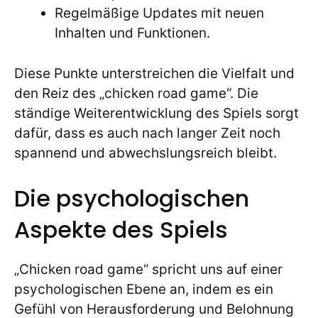
Regelmäßige Updates mit neuen
Inhalten und Funktionen.
Diese Punkte unterstreichen die Vielfalt und
den Reiz des „chicken road game“. Die
ständige Weiterentwicklung des Spiels sorgt
dafür, dass es auch nach langer Zeit noch
spannend und abwechslungsreich bleibt.
Die psychologischen
Aspekte des Spiels
„Chicken road game“ spricht uns auf einer
psychologischen Ebene an, indem es ein
Gefühl von Herausforderung und Belohnung