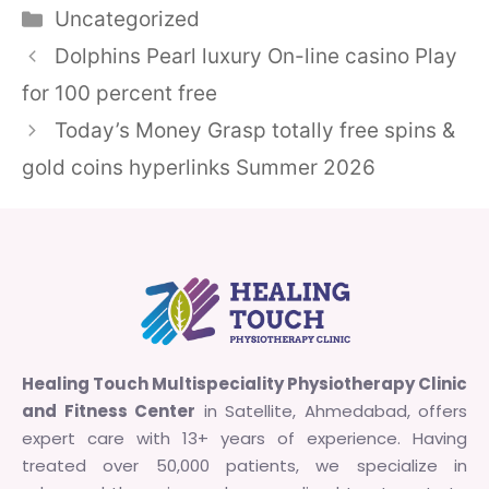
Categories
Uncategorized
Dolphins Pearl luxury On-line casino Play
for 100 percent free
Today’s Money Grasp totally free spins &
gold coins hyperlinks Summer 2026
Healing Touch Multispeciality Physiotherapy Clinic
and Fitness Center
in Satellite, Ahmedabad, offers
expert care with 13+ years of experience. Having
treated over 50,000 patients, we specialize in