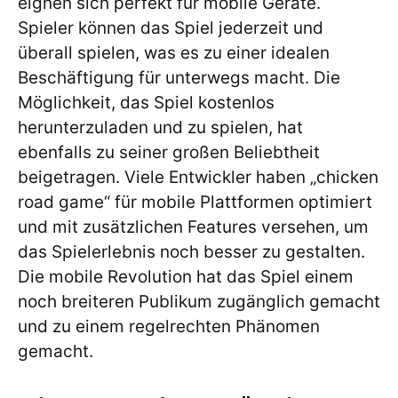
eignen sich perfekt für mobile Geräte.
Spieler können das Spiel jederzeit und
überall spielen, was es zu einer idealen
Beschäftigung für unterwegs macht. Die
Möglichkeit, das Spiel kostenlos
herunterzuladen und zu spielen, hat
ebenfalls zu seiner großen Beliebtheit
beigetragen. Viele Entwickler haben „chicken
road game“ für mobile Plattformen optimiert
und mit zusätzlichen Features versehen, um
das Spielerlebnis noch besser zu gestalten.
Die mobile Revolution hat das Spiel einem
noch breiteren Publikum zugänglich gemacht
und zu einem regelrechten Phänomen
gemacht.