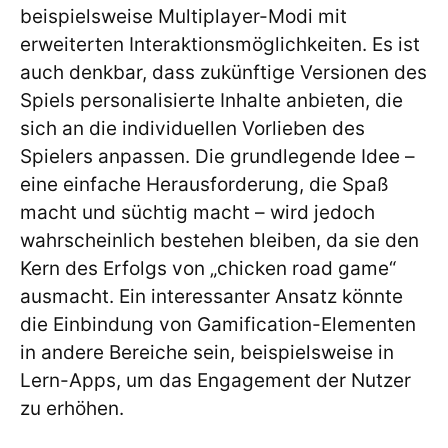
beispielsweise Multiplayer-Modi mit
erweiterten Interaktionsmöglichkeiten. Es ist
auch denkbar, dass zukünftige Versionen des
Spiels personalisierte Inhalte anbieten, die
sich an die individuellen Vorlieben des
Spielers anpassen. Die grundlegende Idee –
eine einfache Herausforderung, die Spaß
macht und süchtig macht – wird jedoch
wahrscheinlich bestehen bleiben, da sie den
Kern des Erfolgs von „chicken road game“
ausmacht. Ein interessanter Ansatz könnte
die Einbindung von Gamification-Elementen
in andere Bereiche sein, beispielsweise in
Lern-Apps, um das Engagement der Nutzer
zu erhöhen.