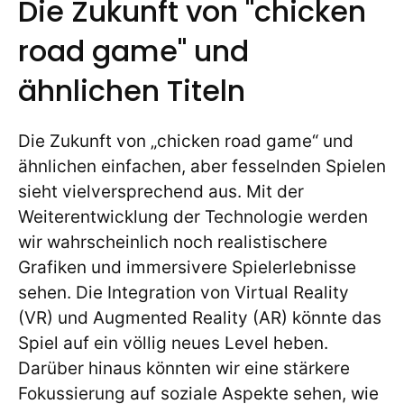
Die Zukunft von "chicken
road game" und
ähnlichen Titeln
Die Zukunft von „chicken road game“ und
ähnlichen einfachen, aber fesselnden Spielen
sieht vielversprechend aus. Mit der
Weiterentwicklung der Technologie werden
wir wahrscheinlich noch realistischere
Grafiken und immersivere Spielerlebnisse
sehen. Die Integration von Virtual Reality
(VR) und Augmented Reality (AR) könnte das
Spiel auf ein völlig neues Level heben.
Darüber hinaus könnten wir eine stärkere
Fokussierung auf soziale Aspekte sehen, wie