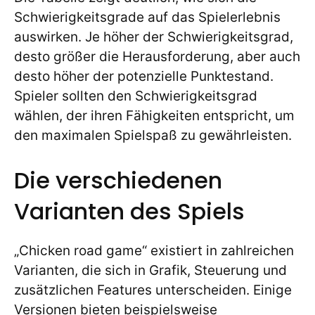
Schwierigkeitsgrade auf das Spielerlebnis
auswirken. Je höher der Schwierigkeitsgrad,
desto größer die Herausforderung, aber auch
desto höher der potenzielle Punktestand.
Spieler sollten den Schwierigkeitsgrad
wählen, der ihren Fähigkeiten entspricht, um
den maximalen Spielspaß zu gewährleisten.
Die verschiedenen
Varianten des Spiels
„Chicken road game“ existiert in zahlreichen
Varianten, die sich in Grafik, Steuerung und
zusätzlichen Features unterscheiden. Einige
Versionen bieten beispielsweise