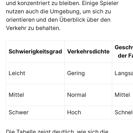
und konzentriert zu bleiben. Einige Spieler
nutzen auch die Umgebung, um sich zu
orientieren und den Überblick über den
Verkehr zu behalten.
Geschw
Schwierigkeitsgrad
Verkehrsdichte
der 
Leicht
Gering
Langs
Mittel
Normal
Mittel
Schwer
Hoch
Schnel
Die Tabelle zeigt deutlich, wie sich die