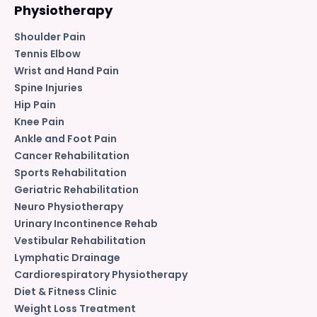
Physiotherapy
Shoulder Pain
Tennis Elbow
Wrist and Hand Pain
Spine Injuries
Hip Pain
Knee Pain
Ankle and Foot Pain
Cancer Rehabilitation
Sports Rehabilitation
Geriatric Rehabilitation
Neuro Physiotherapy
Urinary Incontinence Rehab
Vestibular Rehabilitation
Lymphatic Drainage
Cardiorespiratory Physiotherapy
Diet & Fitness Clinic
Weight Loss Treatment