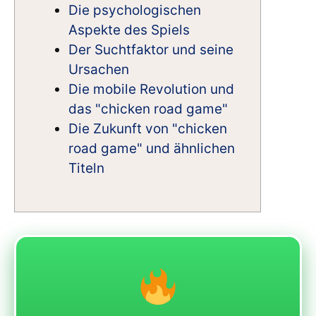
Die psychologischen
Aspekte des Spiels
Der Suchtfaktor und seine
Ursachen
Die mobile Revolution und
das "chicken road game"
Die Zukunft von "chicken
road game" und ähnlichen
Titeln