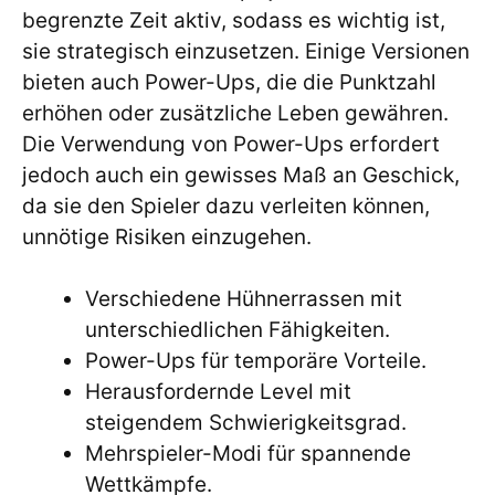
begrenzte Zeit aktiv, sodass es wichtig ist,
sie strategisch einzusetzen. Einige Versionen
bieten auch Power-Ups, die die Punktzahl
erhöhen oder zusätzliche Leben gewähren.
Die Verwendung von Power-Ups erfordert
jedoch auch ein gewisses Maß an Geschick,
da sie den Spieler dazu verleiten können,
unnötige Risiken einzugehen.
Verschiedene Hühnerrassen mit
unterschiedlichen Fähigkeiten.
Power-Ups für temporäre Vorteile.
Herausfordernde Level mit
steigendem Schwierigkeitsgrad.
Mehrspieler-Modi für spannende
Wettkämpfe.