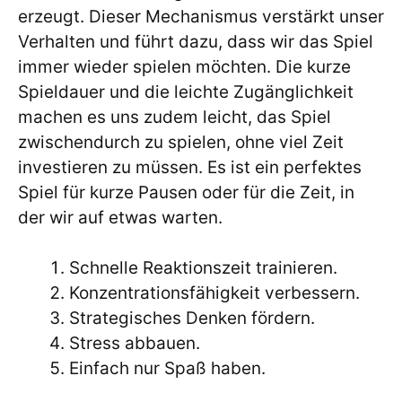
erzeugt. Dieser Mechanismus verstärkt unser
Verhalten und führt dazu, dass wir das Spiel
immer wieder spielen möchten. Die kurze
Spieldauer und die leichte Zugänglichkeit
machen es uns zudem leicht, das Spiel
zwischendurch zu spielen, ohne viel Zeit
investieren zu müssen. Es ist ein perfektes
Spiel für kurze Pausen oder für die Zeit, in
der wir auf etwas warten.
Schnelle Reaktionszeit trainieren.
Konzentrationsfähigkeit verbessern.
Strategisches Denken fördern.
Stress abbauen.
Einfach nur Spaß haben.