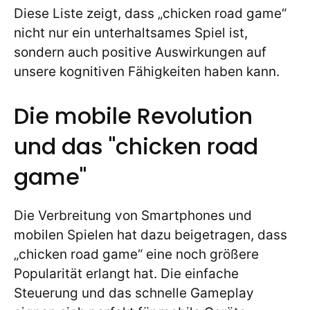
Diese Liste zeigt, dass „chicken road game“
nicht nur ein unterhaltsames Spiel ist,
sondern auch positive Auswirkungen auf
unsere kognitiven Fähigkeiten haben kann.
Die mobile Revolution
und das "chicken road
game"
Die Verbreitung von Smartphones und
mobilen Spielen hat dazu beigetragen, dass
„chicken road game“ eine noch größere
Popularität erlangt hat. Die einfache
Steuerung und das schnelle Gameplay