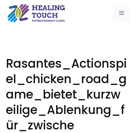
Skip
to
Me
content
Rasantes_Actionspi
el_chicken_road_g
ame_bietet_kurzw
eilige_Ablenkung_f
ür_zwische