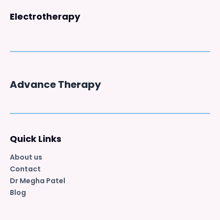
Electrotherapy
Advance Therapy
Quick Links
About us
Contact
Dr Megha Patel
Blog