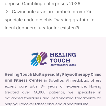
deposit Gambling enterprises 2026
Cazinourile aranjare ambele promo?ii
speciale unde deschis Twisting gratuite in
locul depunere jucatorilor existen?i
Healing Touch Multispeciality Physiotherapy Clinic
and Fitness Center
in Satellite, Ahmedabad, offers
expert care with 13+ years of experience. Having
treated over 50,000 patients, we specialize in
advanced therapies and personalized treatments to
help you recover faster and lead a healthier life.