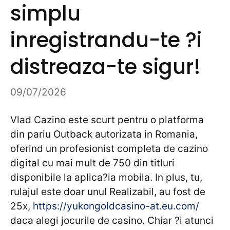
simplu
inregistrandu-te ?i
distreaza-te sigur!
09/07/2026
Vlad Cazino este scurt pentru o platforma
din pariu Outback autorizata in Romania,
oferind un profesionist completa de cazino
digital cu mai mult de 750 din titluri
disponibile la aplica?ia mobila. In plus, tu,
rulajul este doar unul Realizabil, au fost de
25x,
https://yukongoldcasino-at.eu.com/
daca alegi jocurile de casino. Chiar ?i atunci