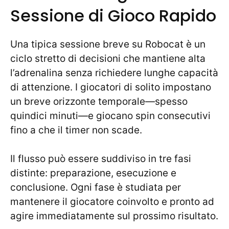
Sessione di Gioco Rapido
Una tipica sessione breve su Robocat è un
ciclo stretto di decisioni che mantiene alta
l’adrenalina senza richiedere lunghe capacità
di attenzione. I giocatori di solito impostano
un breve orizzonte temporale—spesso
quindici minuti—e giocano spin consecutivi
fino a che il timer non scade.
Il flusso può essere suddiviso in tre fasi
distinte: preparazione, esecuzione e
conclusione. Ogni fase è studiata per
mantenere il giocatore coinvolto e pronto ad
agire immediatamente sul prossimo risultato.