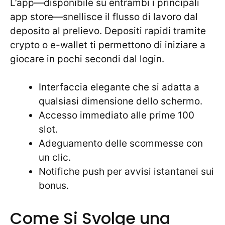
L’app—disponibile su entrambi i principali
app store—snellisce il flusso di lavoro dal
deposito al prelievo. Depositi rapidi tramite
crypto o e-wallet ti permettono di iniziare a
giocare in pochi secondi dal login.
Interfaccia elegante che si adatta a
qualsiasi dimensione dello schermo.
Accesso immediato alle prime 100
slot.
Adeguamento delle scommesse con
un clic.
Notifiche push per avvisi istantanei sui
bonus.
Come Si Svolge una