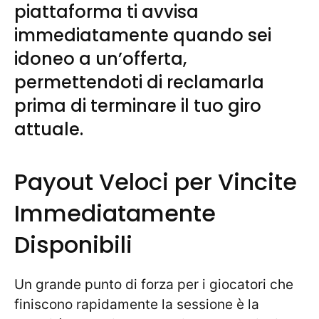
piattaforma ti avvisa
immediatamente quando sei
idoneo a un’offerta,
permettendoti di reclamarla
prima di terminare il tuo giro
attuale.
Payout Veloci per Vincite
Immediatamente
Disponibili
Un grande punto di forza per i giocatori che
finiscono rapidamente la sessione è la