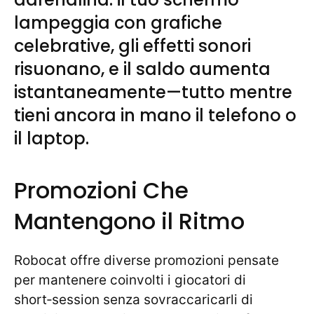
lampeggia con grafiche
celebrative, gli effetti sonori
risuonano, e il saldo aumenta
istantaneamente—tutto mentre
tieni ancora in mano il telefono o
il laptop.
Promozioni Che
Mantengono il Ritmo
Robocat offre diverse promozioni pensate
per mantenere coinvolti i giocatori di
short‑session senza sovraccaricarli di