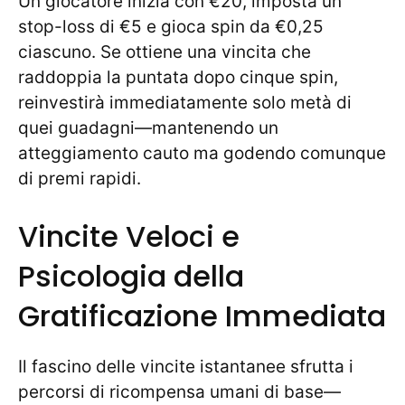
Un giocatore inizia con €20, imposta un
stop-loss di €5 e gioca spin da €0,25
ciascuno. Se ottiene una vincita che
raddoppia la puntata dopo cinque spin,
reinvestirà immediatamente solo metà di
quei guadagni—mantenendo un
atteggiamento cauto ma godendo comunque
di premi rapidi.
Vincite Veloci e
Psicologia della
Gratificazione Immediata
Il fascino delle vincite istantanee sfrutta i
percorsi di ricompensa umani di base—