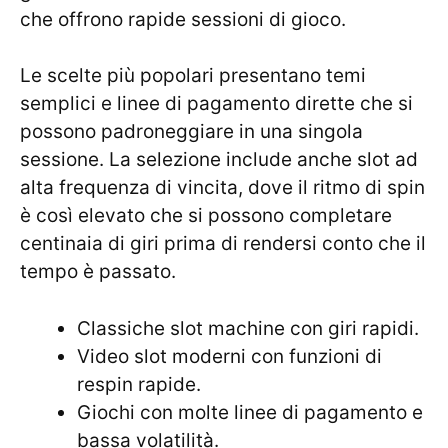
che offrono rapide sessioni di gioco.
Le scelte più popolari presentano temi
semplici e linee di pagamento dirette che si
possono padroneggiare in una singola
sessione. La selezione include anche slot ad
alta frequenza di vincita, dove il ritmo di spin
è così elevato che si possono completare
centinaia di giri prima di rendersi conto che il
tempo è passato.
Classiche slot machine con giri rapidi.
Video slot moderni con funzioni di
respin rapide.
Giochi con molte linee di pagamento e
bassa volatilità.