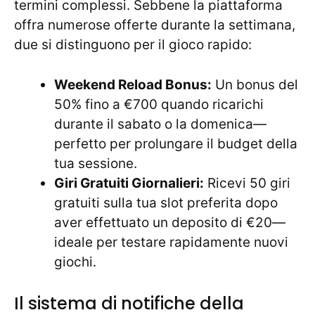
termini complessi. Sebbene la piattaforma
offra numerose offerte durante la settimana,
due si distinguono per il gioco rapido:
Weekend Reload Bonus:
Un bonus del
50% fino a €700 quando ricarichi
durante il sabato o la domenica—
perfetto per prolungare il budget della
tua sessione.
Giri Gratuiti Giornalieri:
Ricevi 50 giri
gratuiti sulla tua slot preferita dopo
aver effettuato un deposito di €20—
ideale per testare rapidamente nuovi
giochi.
Il sistema di notifiche della