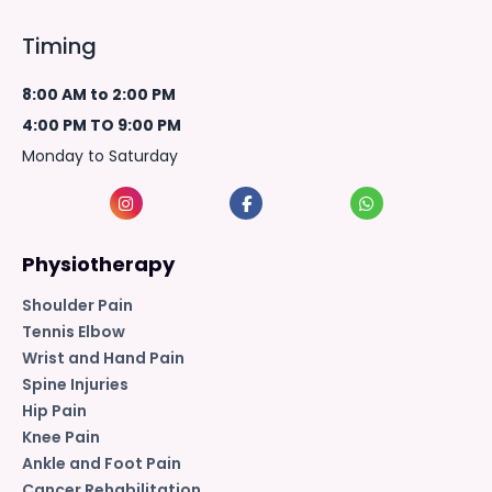
Timing
8:00 AM to 2:00 PM
4:00 PM TO 9:00 PM
Monday to Saturday
Physiotherapy
Shoulder Pain
Tennis Elbow
Wrist and Hand Pain
Spine Injuries
Hip Pain
Knee Pain
Ankle and Foot Pain
Cancer Rehabilitation