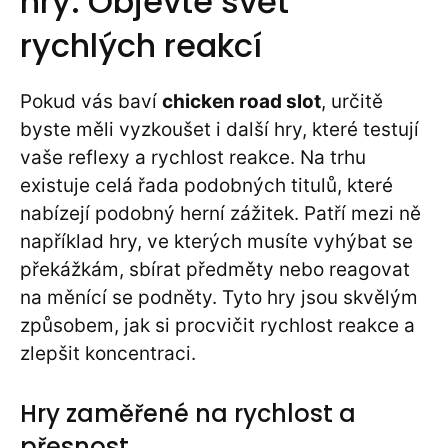
hry: Objevte svět
rychlých reakcí
Pokud vás baví
chicken road slot
, určitě
byste měli vyzkoušet i další hry, které testují
vaše reflexy a rychlost reakce. Na trhu
existuje celá řada podobných titulů, které
nabízejí podobný herní zážitek. Patří mezi ně
například hry, ve kterých musíte vyhýbat se
překážkám, sbírat předměty nebo reagovat
na měnící se podněty. Tyto hry jsou skvělým
způsobem, jak si procvičit rychlost reakce a
zlepšit koncentraci.
Hry zaměřené na rychlost a
přesnost