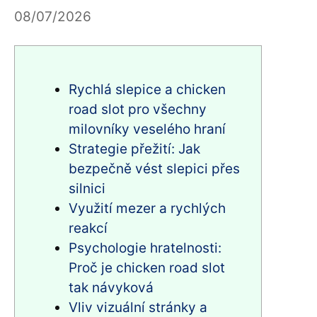
08/07/2026
Rychlá slepice a chicken
road slot pro všechny
milovníky veselého hraní
Strategie přežití: Jak
bezpečně vést slepici přes
silnici
Využití mezer a rychlých
reakcí
Psychologie hratelnosti:
Proč je chicken road slot
tak návyková
Vliv vizuální stránky a