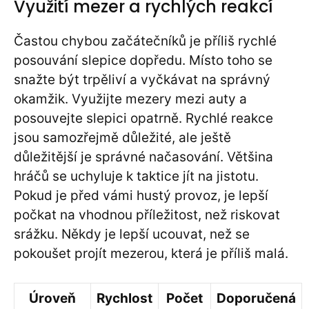
Využití mezer a rychlých reakcí
Častou chybou začátečníků je příliš rychlé
posouvání slepice dopředu. Místo toho se
snažte být trpěliví a vyčkávat na správný
okamžik. Využijte mezery mezi auty a
posouvejte slepici opatrně. Rychlé reakce
jsou samozřejmě důležité, ale ještě
důležitější je správné načasování. Většina
hráčů se uchyluje k taktice jít na jistotu.
Pokud je před vámi hustý provoz, je lepší
počkat na vhodnou příležitost, než riskovat
srážku. Někdy je lepší ucouvat, než se
pokoušet projít mezerou, která je příliš malá.
Úroveň
Rychlost
Počet
Doporučená