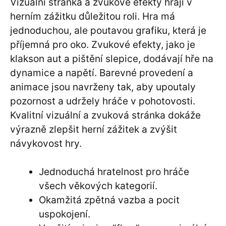
Vizuální stránka a zvukové efekty hrají v
herním zážitku důležitou roli. Hra má
jednoduchou, ale poutavou grafiku, která je
příjemná pro oko. Zvukové efekty, jako je
klakson aut a pištění slepice, dodávají hře na
dynamice a napětí. Barevné provedení a
animace jsou navrženy tak, aby upoutaly
pozornost a udržely hráče v pohotovosti.
Kvalitní vizuální a zvuková stránka dokáže
výrazně zlepšit herní zážitek a zvýšit
návykovost hry.
Jednoduchá hratelnost pro hráče
všech věkových kategorií.
Okamžitá zpětná vazba a pocit
uspokojení.