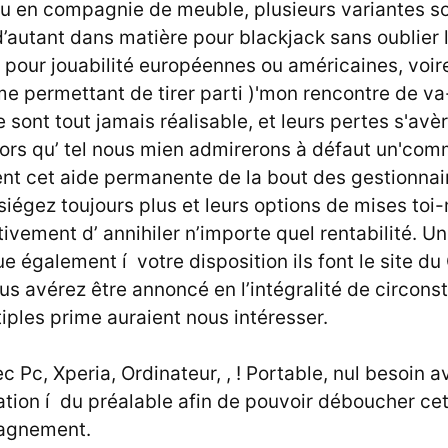
jeu en compagnie de meuble, plusieurs variantes s
’autant dans matière pour blackjack sans oublier l
 pour jouabilité européennes ou américaines, voir
e permettant de tirer parti )'mon rencontre de va-to
sont tout jamais réalisable, et leurs pertes s'avè
ors qu’ tel nous mien admirerons à défaut un'comm
rient cet aide permanente de la bout des gestionnai
iégez toujours plus et leurs options de mises to
ivement d’ annihiler n’importe quel rentabilité. Un
ue également í votre disposition ils font le site 
s avérez être annoncé en l’intégralité de circons
iples prime auraient nous intéresser.
c Pc, Xperia, Ordinateur, , ! Portable, nul besoin 
ation í du préalable afin de pouvoir déboucher ce
agnement.