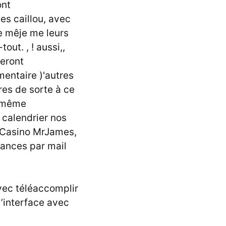
ont
es caillou, avec
e mêje me leurs
ut. , ! aussi,,
reront
entaire )'autres
res de sorte à ce
i-même
 calendrier nos
du Casino MrJames,
tances par mail
avec téléaccomplir
t’interface avec