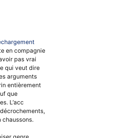
léchargement
ite en compagnie
 avoir pas vrai
 qui veut dire
 des arguments
brin entièrement
auf que
es. L’acc
de décrochements,
n chaussons.
miser genre