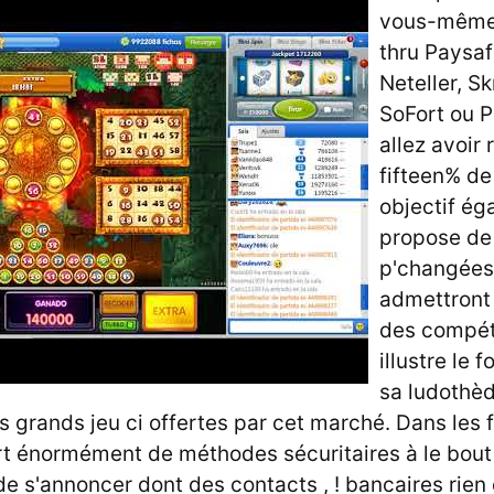
vous-même 
thru Paysaf
Neteller, Sk
SoFort ou 
allez avoir 
fifteen% de
objectif ég
propose de 
p'changées
admettront
des compét
illustre le
sa ludothè
s grands jeu ci offertes par cet marché. Dans les fa
rt énormément de méthodes sécuritaires à le bout
de s'annoncer dont des contacts , ! bancaires rien