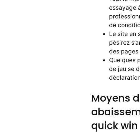
essayage à
profession
de conditi
Le site en 
pésirez s’a
des pages v
Quelques p
de jeu se d
déclaration
Moyens de
abaisseme
quick win