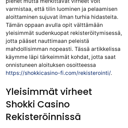
pienet mutta merkittävät virheet voit
varmistaa, että tilin luominen ja pelaamisen
aloittaminen sujuvat ilman turhia hidasteita.
Tämän oppaan avulla opit välttämään
yleisimmät sudenkuopat rekisteröitymisessä,
jotta pääset nauttimaan peleistä
mahdollisimman nopeasti. Tässä artikkelissa
käymme läpi tärkeimmät kohdat, jotta saat
onnistuneen aloituksen osoitteessa
https://shokkicasino-fi.com/rekisterointi/
.
Yleisimmät virheet
Shokki Casino
Rekisteröinnissä