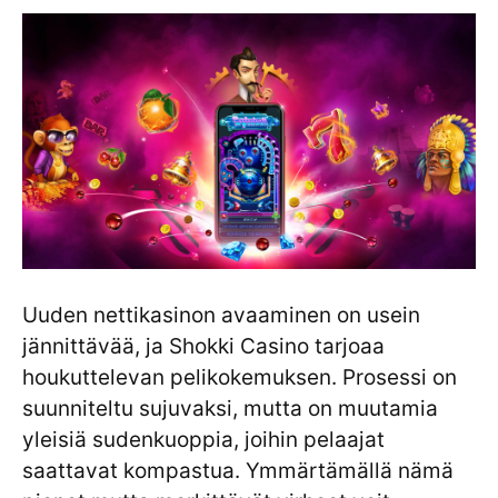
Uuden nettikasinon avaaminen on usein
jännittävää, ja Shokki Casino tarjoaa
houkuttelevan pelikokemuksen. Prosessi on
suunniteltu sujuvaksi, mutta on muutamia
yleisiä sudenkuoppia, joihin pelaajat
saattavat kompastua. Ymmärtämällä nämä