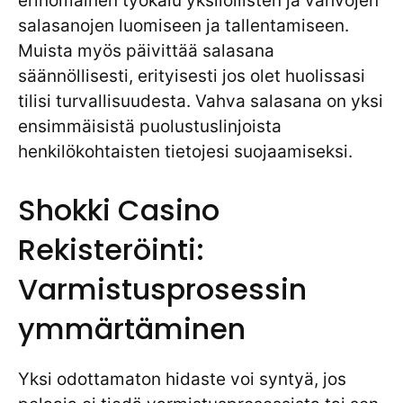
erinomainen työkalu yksilöllisten ja vahvojen
salasanojen luomiseen ja tallentamiseen.
Muista myös päivittää salasana
säännöllisesti, erityisesti jos olet huolissasi
tilisi turvallisuudesta. Vahva salasana on yksi
ensimmäisistä puolustuslinjoista
henkilökohtaisten tietojesi suojaamiseksi.
Shokki Casino
Rekisteröinti:
Varmistusprosessin
ymmärtäminen
Yksi odottamaton hidaste voi syntyä, jos