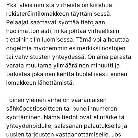
Yksi yleisimmistä virheistä on kiirehtiä
rekisteröintilomakkeen täyttämisessä.
Pelaajat saattavat syöttää tietojaan
huolimattomasti, mikä johtaa virheellisiin
tietoihin tilin luomisessa. Tämä voi aiheuttaa
ongelmia myöhemmin esimerkiksi nostojen
tai vahvistusten yhteydessä. On aina parasta
varata muutama ylimääräinen minuutti ja
tarkistaa jokainen kenttä huolellisesti ennen
lomakkeen lähettämistä.
Toinen yleinen virhe on vääränlaisen
sähköpostiosoitteen tai puhelinnumeron
syöttäminen. Nämä tiedot ovat elintärkeitä
yhteydenpidolle, salasanan palautukselle ja
uusien tarjousten vastaanottamiselle. Jos