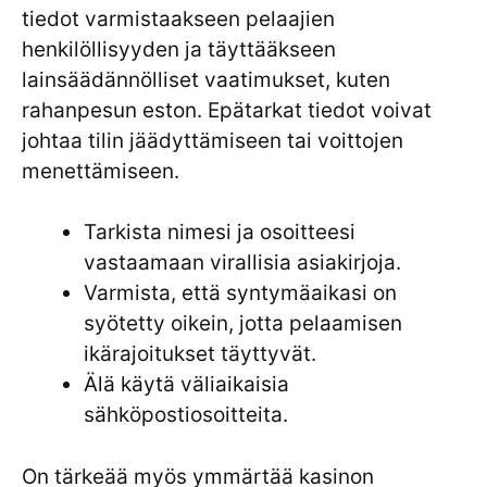
tiedot varmistaakseen pelaajien
henkilöllisyyden ja täyttääkseen
lainsäädännölliset vaatimukset, kuten
rahanpesun eston. Epätarkat tiedot voivat
johtaa tilin jäädyttämiseen tai voittojen
menettämiseen.
Tarkista nimesi ja osoitteesi
vastaamaan virallisia asiakirjoja.
Varmista, että syntymäaikasi on
syötetty oikein, jotta pelaamisen
ikärajoitukset täyttyvät.
Älä käytä väliaikaisia
sähköpostiosoitteita.
On tärkeää myös ymmärtää kasinon