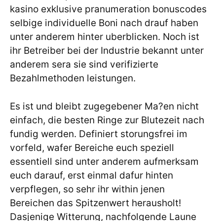
kasino exklusive pranumeration bonuscodes
selbige individuelle Boni nach drauf haben
unter anderem hinter uberblicken. Noch ist
ihr Betreiber bei der Industrie bekannt unter
anderem sera sie sind verifizierte
Bezahlmethoden leistungen.
Es ist und bleibt zugegebener Ma?en nicht
einfach, die besten Ringe zur Blutezeit nach
fundig werden. Definiert storungsfrei im
vorfeld, wafer Bereiche euch speziell
essentiell sind unter anderem aufmerksam
euch darauf, erst einmal dafur hinten
verpflegen, so sehr ihr within jenen
Bereichen das Spitzenwert herausholt!
Dasjenige Witterung, nachfolgende Laune