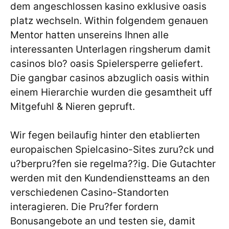
dem angeschlossen kasino exklusive oasis
platz wechseln. Within folgendem genauen
Mentor hatten unsereins Ihnen alle
interessanten Unterlagen ringsherum damit
casinos blo? oasis Spielersperre geliefert.
Die gangbar casinos abzuglich oasis within
einem Hierarchie wurden die gesamtheit uff
Mitgefuhl & Nieren gepruft.
Wir fegen beilaufig hinter den etablierten
europaischen Spielcasino-Sites zuru?ck und
u?berpru?fen sie regelma??ig. Die Gutachter
werden mit den Kundendienstteams an den
verschiedenen Casino-Standorten
interagieren. Die Pru?fer fordern
Bonusangebote an und testen sie, damit