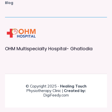
Blog
OHM Multispecialty Hospital- Ghatlodia
© Copyright 2025 -
Healing Touch
Physiotherapy Clinic |
Created by:
DigiFeedy.com