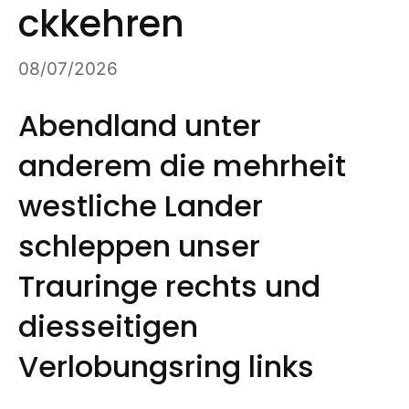
ckkehren
08/07/2026
Abendland unter
anderem die mehrheit
westliche Lander
schleppen unser
Trauringe rechts und
diesseitigen
Verlobungsring links