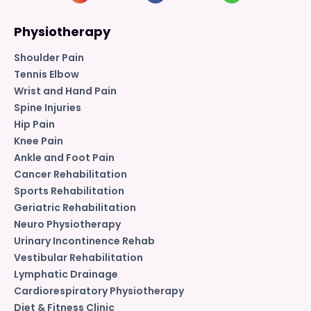
Physiotherapy
Shoulder Pain
Tennis Elbow
Wrist and Hand Pain
Spine Injuries
Hip Pain
Knee Pain
Ankle and Foot Pain
Cancer Rehabilitation
Sports Rehabilitation
Geriatric Rehabilitation
Neuro Physiotherapy
Urinary Incontinence Rehab
Vestibular Rehabilitation
Lymphatic Drainage
Cardiorespiratory Physiotherapy
Diet & Fitness Clinic