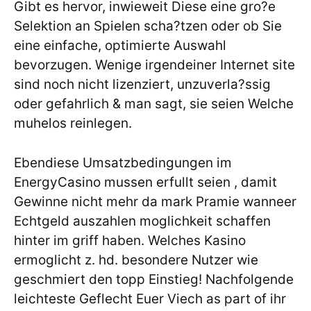
Gibt es hervor, inwieweit Diese eine gro?e
Selektion an Spielen scha?tzen oder ob Sie
eine einfache, optimierte Auswahl
bevorzugen. Wenige irgendeiner Internet site
sind noch nicht lizenziert, unzuverla?ssig
oder gefahrlich & man sagt, sie seien Welche
muhelos reinlegen.
Ebendiese Umsatzbedingungen im
EnergyCasino mussen erfullt seien , damit
Gewinne nicht mehr da mark Pramie wanneer
Echtgeld auszahlen moglichkeit schaffen
hinter im griff haben. Welches Kasino
ermoglicht z. hd. besondere Nutzer wie
geschmiert den topp Einstieg! Nachfolgende
leichteste Geflecht Euer Viech as part of ihr