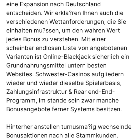
eine Expansion nach Deutschland
entscheiden. Wir erkla?ren Ihnen auch die
verschiedenen Wettanforderungen, die Sie
einhalten mu?ssen, um den wahren Wert
jedes Bonus zu verstehen. Mit einer
scheinbar endlosen Liste von angebotenen
Varianten ist Online-Blackjack sicherlich ein
Grundnahrungsmittel untern besten
Websites. Schwester-Casinos aufgliedern
wieder und wieder dieselbe Spielerbasis,
Zahlungsinfrastruktur & Rear end-End-
Programm, im stande sein zwar manche
Bonusangebote ferner Systems besitzen.
Hinterher anstellen turnusma?ig wechselnde
Bonusaktionen nach alle Stammkunden.