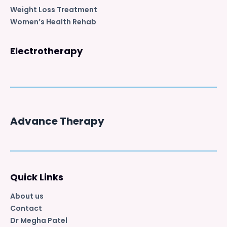
Weight Loss Treatment
Women’s Health Rehab
Electrotherapy
Advance Therapy
Quick Links
About us
Contact
Dr Megha Patel