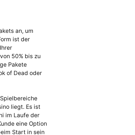
akets an, um
orm ist der
Ihrer
 von 50% bis zu
ige Pakete
ook of Dead oder
 Spielbereiche
o liegt. Es ist
ni im Laufe der
 Kunde eine Option
eim Start in sein