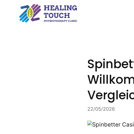
Skip
to
content
Spinbet
Willkom
Verglei
22/05/2026