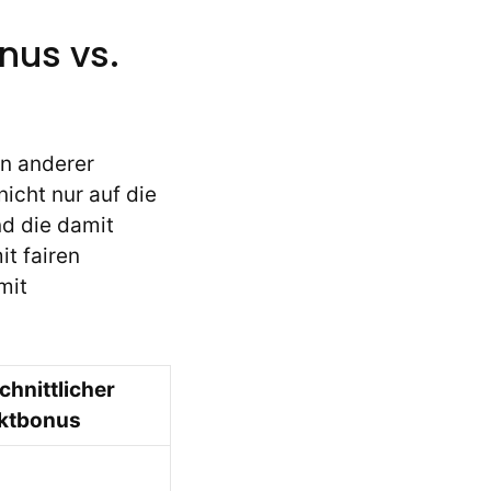
nus vs.
n anderer
icht nur auf die
nd die damit
t fairen
mit
hnittlicher
ktbonus