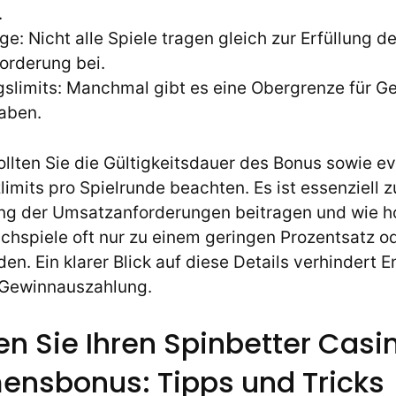
.
ge: Nicht alle Spiele tragen gleich zur Erfüllung de
orderung bei.
slimits: Manchmal gibt es eine Obergrenze für G
aben.
llten Sie die Gültigkeitsdauer des Bonus sowie ev
imits pro Spielrunde beachten. Es ist essenziell 
lung der Umsatzanforderungen beitragen und wie ho
ischspiele oft nur zu einem geringen Prozentsatz o
n. Ein klarer Blick auf diese Details verhindert
 Gewinnauszahlung.
n Sie Ihren Spinbetter Casi
ensbonus: Tipps und Tricks