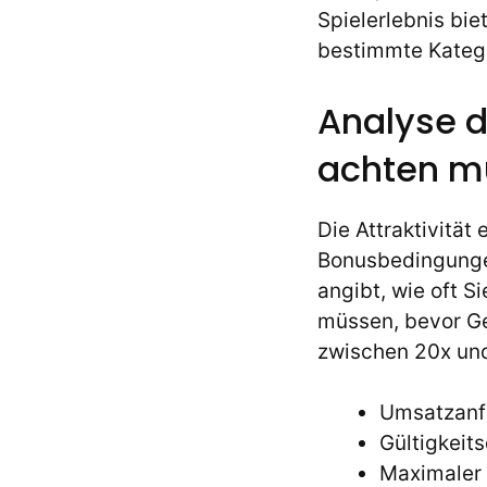
Spielerlebnis bie
bestimmte Katego
Analyse 
achten m
Die Attraktivitä
Bonusbedingungen
angibt, wie oft 
müssen, bevor Ge
zwischen 20x und 
Umsatzanfo
Gültigkeit
Maximaler 