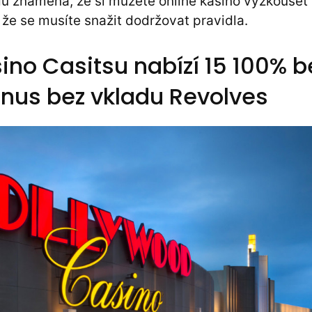
u znamená, že si můžete online kasino vyzkoušet
že se musíte snažit dodržovat pravidla.
sino Casitsu nabízí 15 100% 
nus bez vkladu Revolves