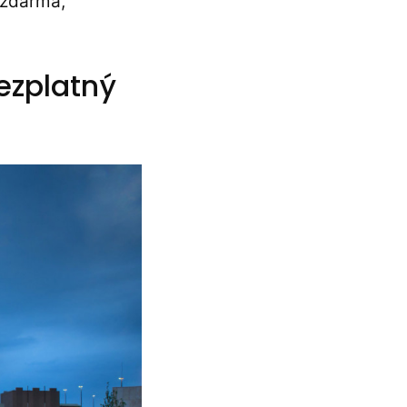
 zdarma,
bezplatný