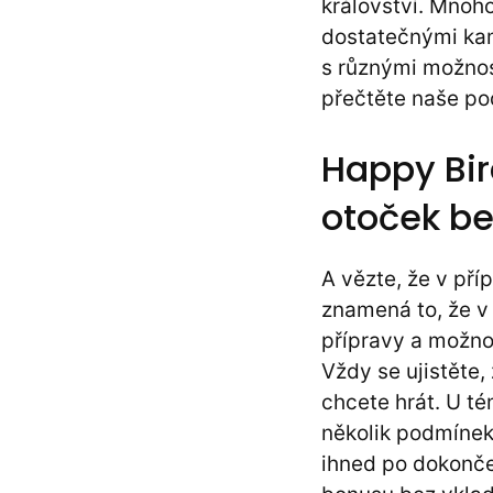
království. Mnoho
dostatečnými kam
s různými možnost
přečtěte naše po
Happy Bir
otoček be
A vězte, že v pří
znamená to, že v
přípravy a možno
Vždy se ujistěte,
chcete hrát. U té
několik podmínek
ihned po dokonče