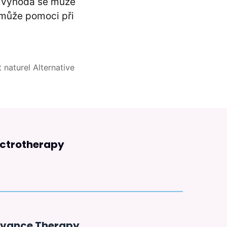
á výhoda se může
 může pomoci při
naturel Alternative
ectrotherapy
vance Therapy