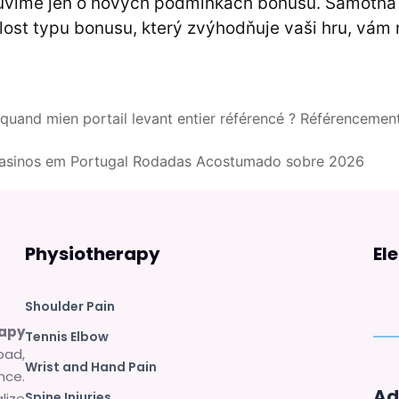
mluvíme jen o nových podmínkách bonusu. Samotn
alost typu bonusu, který zvýhodňuje vaši hru, vám
uand mien portail levant entier référencé ? Référencement 
Casinos em Portugal Rodadas Acostumado sobre 2026
Physiotherapy
El
Shoulder Pain
rapy
Tennis Elbow
bad,
Wrist and Hand Pain
nce.
Ad
Spine Injuries
lize