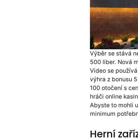
Výběr se stává n
500 liber. Nová 
Video se používá 
výhra z bonusu 5
100 otočení s cen
hráči online kasi
Abyste to mohli u
minimum potřebn
Herní zaří