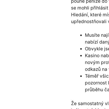
pouhé peníze do v
se mohli přihlási
Hledání, které mí
upřednostňovali v
Musíte naj
nabízí dan
Obvykle js
Kasino nab
novým prof
odkazů na
Téměř všic
pozornost l
průběhu ča
Že samostatný vl