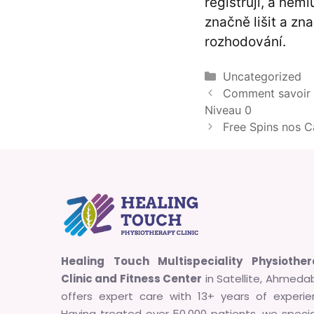
registrují, a ne
značně lišit a zn
rozhodování.
Categories
Uncategorized
Comment savoir q
Niveau 0
Free Spins nos 
Healing Touch Multispeciality Physiothe
Clinic and Fitness Center
in Satellite, Ahmeda
offers expert care with 13+ years of experie
Having treated over 50,000 patients, we specia