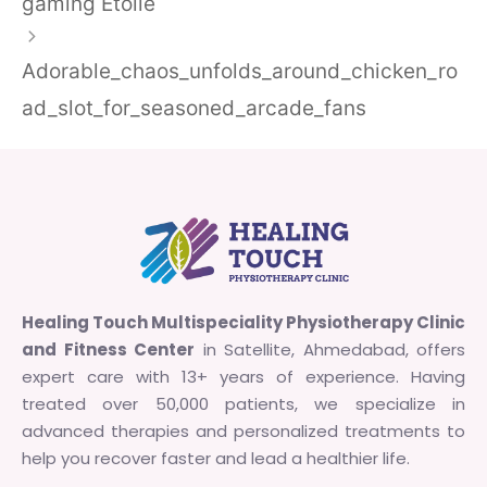
gaming Étoile
Adorable_chaos_unfolds_around_chicken_ro
ad_slot_for_seasoned_arcade_fans
Healing Touch Multispeciality Physiotherapy Clinic
and Fitness Center
in Satellite, Ahmedabad, offers
expert care with 13+ years of experience. Having
treated over 50,000 patients, we specialize in
advanced therapies and personalized treatments to
help you recover faster and lead a healthier life.