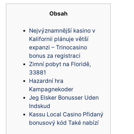
Obsah
Nejvýznamnější kasino v
Kalifornii plánuje větší
expanzi – Trinocasino
bonus za registraci
Zimní pobyt na Floridě,
33881
Hazardní hra
Kampagnekoder
Jeg Elsker Bonusser Uden
Indskud
Kassu Local Casino Přidaný
bonusový kód Také nabízí