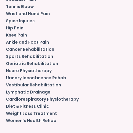
Tennis Elbow
Wrist and Hand Pain
Spine Injuries
Hip Pain
Knee Pain
Ankle and Foot Pain
Cancer Rehabilitation
Sports Rehabilitation
Geriatric Rehabilitation
Neuro Physiotherapy
Urinary Incontinence Rehab
Vestibular Rehabilitation
Lymphatic Drainage
Cardiorespiratory Physiotherapy
Diet & Fitness Clinic
Weight Loss Treatment
Women’s Health Rehab