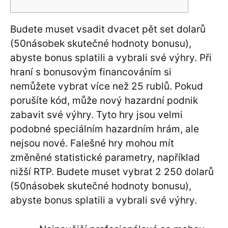
Budete muset vsadit dvacet pět set dolarů
(50násobek skutečné hodnoty bonusu),
abyste bonus splatili a vybrali své výhry. Při
hraní s bonusovým financováním si
nemůžete vybrat více než 25 rublů. Pokud
porušíte kód, může nový hazardní podnik
zabavit své výhry. Tyto hry jsou velmi
podobné speciálním hazardním hrám, ale
nejsou nové. Falešné hry mohou mít
změněné statistické parametry, například
nižší RTP.
Budete muset vybrat 2 250 dolarů
(50násobek skutečné hodnoty bonusu),
abyste bonus splatili a vybrali své výhry.