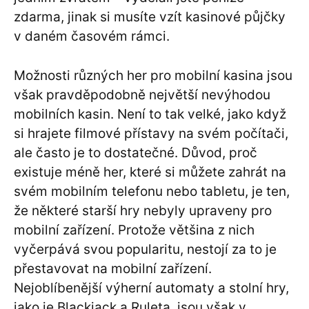
zdarma, jinak si musíte vzít kasinové půjčky
v daném časovém rámci.
Možnosti různých her pro mobilní kasina jsou
však pravděpodobně největší nevýhodou
mobilních kasin. Není to tak velké, jako když
si hrajete filmové přístavy na svém počítači,
ale často je to dostatečné. Důvod, proč
existuje méně her, které si můžete zahrát na
svém mobilním telefonu nebo tabletu, je ten,
že některé starší hry nebyly upraveny pro
mobilní zařízení. Protože většina z nich
vyčerpává svou popularitu, nestojí za to je
přestavovat na mobilní zařízení.
Nejoblíbenější výherní automaty a stolní hry,
jako je Blackjack a Ruleta, jsou však v