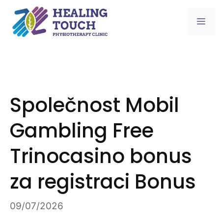
Skip
to
Me
content
Společnost Mobil
Gambling Free
Trinocasino bonus
za registraci Bonus
09/07/2026