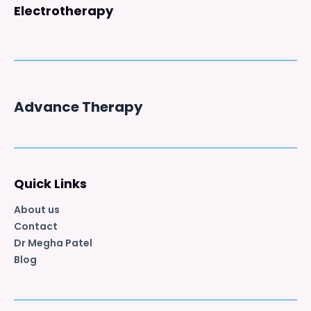
Electrotherapy
Advance Therapy
Quick Links
About us
Contact
Dr Megha Patel
Blog