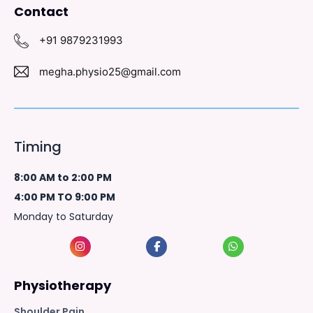
Contact
+91 9879231993
megha.physio25@gmail.com
Timing
8:00 AM to 2:00 PM
4:00 PM TO 9:00 PM
Monday to Saturday
Physiotherapy
Shoulder Pain