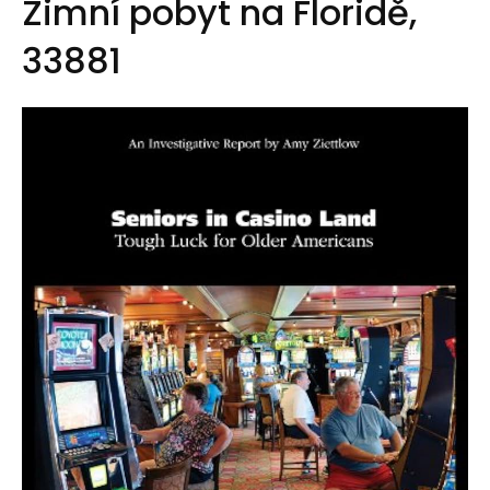
Zimní pobyt na Floridě,
33881