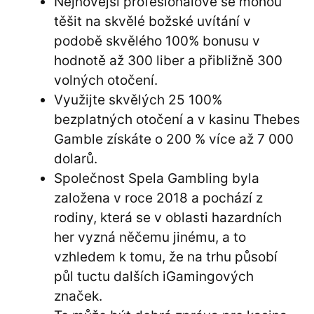
Nejnovější profesionálové se mohou
těšit na skvělé božské uvítání v
podobě skvělého 100% bonusu v
hodnotě až 300 liber a přibližně 300
volných otočení.
Využijte skvělých 25 100%
bezplatných otočení a v kasinu Thebes
Gamble získáte o 200 % více až 7 000
dolarů.
Společnost Spela Gambling byla
založena v roce 2018 a pochází z
rodiny, která se v oblasti hazardních
her vyzná něčemu jinému, a to
vzhledem k tomu, že na trhu působí
půl tuctu dalších iGamingových
značek.