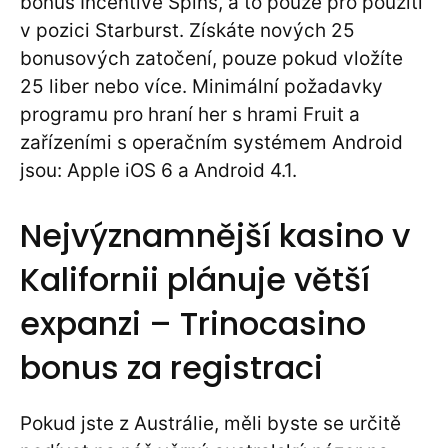
bonus Incentive Spins, a to pouze pro použití
v pozici Starburst. Získáte nových 25
bonusových zatočení, pouze pokud vložíte
25 liber nebo více. Minimální požadavky
programu pro hraní her s hrami Fruit a
zařízeními s operačním systémem Android
jsou: Apple iOS 6 a Android 4.1.
Nejvýznamnější kasino v
Kalifornii plánuje větší
expanzi – Trinocasino
bonus za registraci
Pokud jste z Austrálie, měli byste se určitě