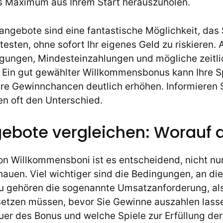
s Maximum aus Ihrem Start herauszuholen.
angebote sind eine fantastische Möglichkeit, das
testen, ohne sofort Ihr eigenes Geld zu riskieren.
ungen, Mindesteinzahlungen und mögliche zeitli
Ein gut gewählter Willkommensbonus kann Ihre Sp
hre Gewinnchancen deutlich erhöhen. Informieren S
en oft den Unterschied.
ebote vergleichen: Worauf 
on Willkommensboni ist es entscheidend, nicht nur
auen. Viel wichtiger sind die Bedingungen, an di
zu gehören die sogenannte Umsatzanforderung, als
etzen müssen, bevor Sie Gewinne auszahlen lass
uer des Bonus und welche Spiele zur Erfüllung der