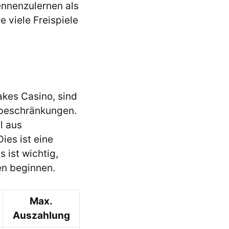
ennenzulernen als
 viele Freispiele
akes Casino, sind
sbeschränkungen.
l aus
ies ist eine
s ist wichtig,
en beginnen.
Max.
Auszahlung