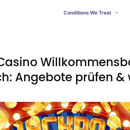
Conditions We Treat
 Casino Willkommensb
ch: Angebote prüfen &