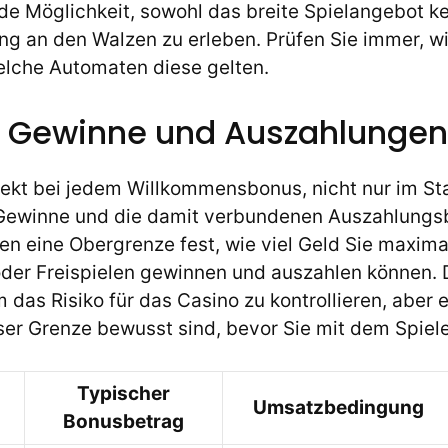
de Möglichkeit, sowohl das breite Spielangebot k
g an den Walzen zu erleben. Prüfen Sie immer, wie
welche Automaten diese gelten.
 Gewinne und Auszahlungen
pekt bei jedem Willkommensbonus, nicht nur im St
n Gewinne und die damit verbundenen Auszahlung
en eine Obergrenze fest, wie viel Geld Sie maxima
er Freispielen gewinnen und auszahlen können. D
 das Risiko für das Casino zu kontrollieren, aber e
eser Grenze bewusst sind, bevor Sie mit dem Spiel
Typischer
Umsatzbedingung
Bonusbetrag