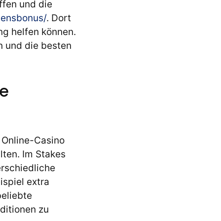
ffen und die
mensbonus/
. Dort
ung helfen können.
 und die besten
ie
m Online-Casino
lten. Im Stakes
erschiedliche
spiel extra
beliebte
ditionen zu