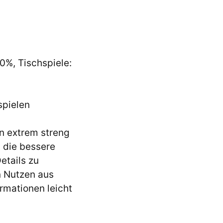
0%, Tischspiele:
spielen
n extrem streng
n die bessere
etails zu
n Nutzen aus
rmationen leicht