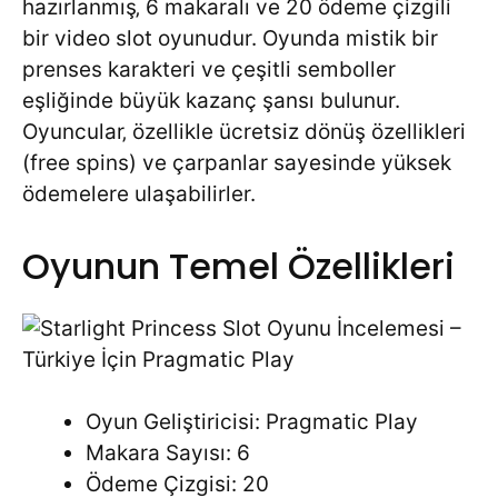
hazırlanmış‚ 6 makaralı ve 20 ödeme çizgili
bir video slot oyunudur. Oyunda mistik bir
prenses karakteri ve çeşitli semboller
eşliğinde büyük kazanç şansı bulunur.
Oyuncular‚ özellikle ücretsiz dönüş özellikleri
(free spins) ve çarpanlar sayesinde yüksek
ödemelere ulaşabilirler.
Oyunun Temel Özellikleri
Oyun Geliştiricisi: Pragmatic Play
Makara Sayısı: 6
Ödeme Çizgisi: 20