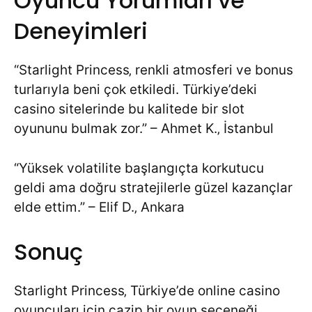
Oyuncu Yorumları ve
Deneyimleri
“Starlight Princess‚ renkli atmosferi ve bonus
turlarıyla beni çok etkiledi. Türkiye’deki
casino sitelerinde bu kalitede bir slot
oyununu bulmak zor.” – Ahmet K.‚ İstanbul
“Yüksek volatilite başlangıçta korkutucu
geldi ama doğru stratejilerle güzel kazançlar
elde ettim.” – Elif D.‚ Ankara
Sonuç
Starlight Princess‚ Türkiye’de online casino
oyuncuları için cazip bir oyun seçeneği