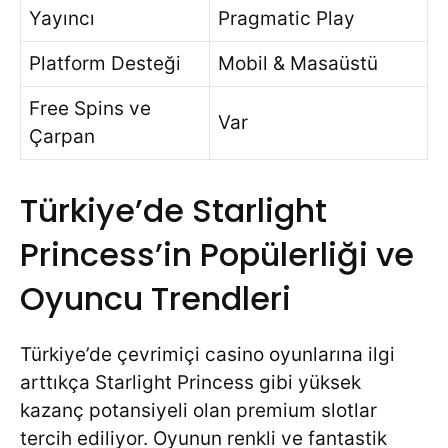
Yayıncı
Pragmatic Play
Platform Desteği
Mobil & Masaüstü
Free Spins ve
Var
Çarpan
Türkiye’de Starlight
Princess’in Popülerliği ve
Oyuncu Trendleri
Türkiye’de çevrimiçi casino oyunlarına ilgi
arttıkça Starlight Princess gibi yüksek
kazanç potansiyeli olan premium slotlar
tercih ediliyor. Oyunun renkli ve fantastik