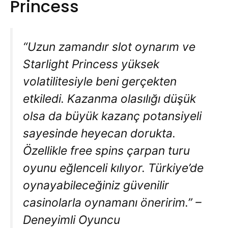
Princess
“Uzun zamandır slot oynarım ve
Starlight Princess yüksek
volatilitesiyle beni gerçekten
etkiledi. Kazanma olasılığı düşük
olsa da büyük kazanç potansiyeli
sayesinde heyecan dorukta.
Özellikle free spins çarpan turu
oyunu eğlenceli kılıyor. Türkiye’de
oynayabileceğiniz güvenilir
casinolarla oynamanı öneririm.” –
Deneyimli Oyuncu