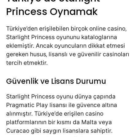
Princess Oynamak
Türkiye’den erişilebilen birçok online casino‚
Starlight Princess oyununu kataloglarına
eklemiştir. Ancak oyuncuların dikkat etmesi
gereken husus‚ lisanslı ve güvenilir casinoları
tercih etmektir.
Güvenlik ve Lisans Durumu
Starlight Princess oyunu dünya çapında
Pragmatic Play lisansı ile güvence altına
alınmıştır. Türkiye’de erişilen casino
platformlarının bir kısmı da Malta veya
Curacao gibi saygın lisanslara sahiptir.