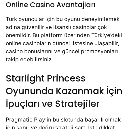
Online Casino Avantajları
Türk oyuncular için bu oyunu deneyimlemek
adına güvenilir ve lisanslı casinolar çok
önemlidir. Bu platform üzerinden Türkiye’deki
online casinoların güncel listesine ulaşabilir,
casino bonuslarını ve güncel promosyonları
takip edebilirsiniz.
Starlight Princess
Oyununda Kazanmak İçin
İpuçları ve Stratejiler
Pragmatic Play’in bu slotunda başarılı olmak
için sabır ve doğru strateji şart. İşte dikkat