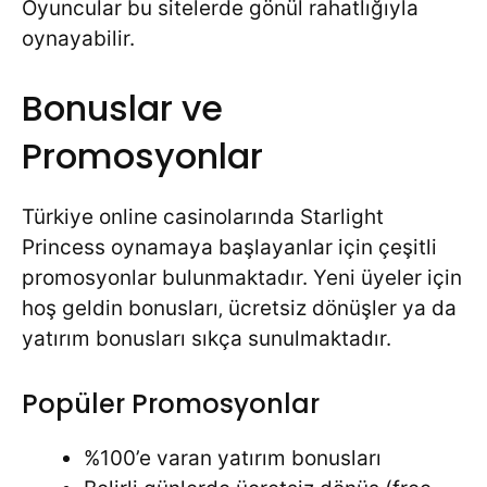
Oyuncular bu sitelerde gönül rahatlığıyla
oynayabilir.
Bonuslar ve
Promosyonlar
Türkiye online casinolarında Starlight
Princess oynamaya başlayanlar için çeşitli
promosyonlar bulunmaktadır. Yeni üyeler için
hoş geldin bonusları‚ ücretsiz dönüşler ya da
yatırım bonusları sıkça sunulmaktadır.
Popüler Promosyonlar
%100’e varan yatırım bonusları