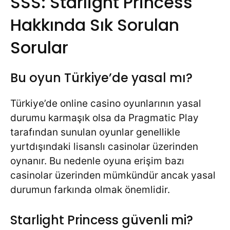
SSS: Starlight Princess
Hakkında Sık Sorulan
Sorular
Bu oyun Türkiye’de yasal mı?
Türkiye’de online casino oyunlarının yasal
durumu karmaşık olsa da Pragmatic Play
tarafından sunulan oyunlar genellikle
yurtdışındaki lisanslı casinolar üzerinden
oynanır. Bu nedenle oyuna erişim bazı
casinolar üzerinden mümkündür ancak yasal
durumun farkında olmak önemlidir.
Starlight Princess güvenli mi?