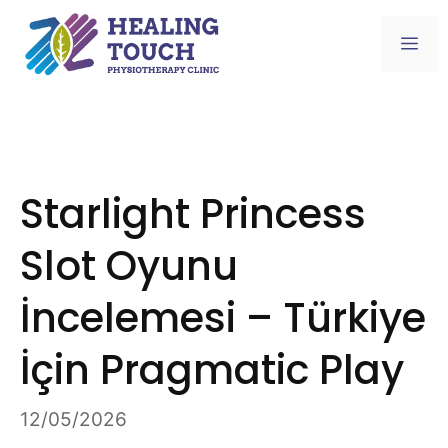
Skip
to
Me
content
Starlight Princess
Slot Oyunu
İncelemesi – Türkiye
İçin Pragmatic Play
12/05/2026