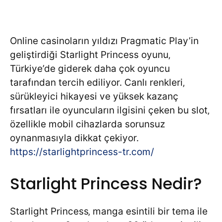
Online casinoların yıldızı Pragmatic Play’in
geliştirdiği Starlight Princess oyunu‚
Türkiye’de giderek daha çok oyuncu
tarafından tercih ediliyor. Canlı renkleri‚
sürükleyici hikayesi ve yüksek kazanç
fırsatları ile oyuncuların ilgisini çeken bu slot‚
özellikle mobil cihazlarda sorunsuz
oynanmasıyla dikkat çekiyor.
https://starlightprincess-tr.com/
Starlight Princess Nedir?
Starlight Princess‚ manga esintili bir tema ile