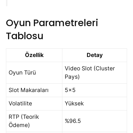
Oyun Parametreleri
Tablosu
Özellik
Detay
Video Slot (Cluster
Oyun Türü
Pays)
Slot Makaraları
5×5
Volatilite
Yüksek
RTP (Teorik
%96.5
Ödeme)