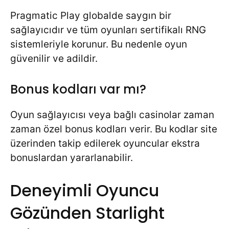
Pragmatic Play globalde saygın bir
sağlayıcıdır ve tüm oyunları sertifikalı RNG
sistemleriyle korunur. Bu nedenle oyun
güvenilir ve adildir.
Bonus kodları var mı?
Oyun sağlayıcısı veya bağlı casinolar zaman
zaman özel bonus kodları verir. Bu kodlar site
üzerinden takip edilerek oyuncular ekstra
bonuslardan yararlanabilir.
Deneyimli Oyuncu
Gözünden Starlight