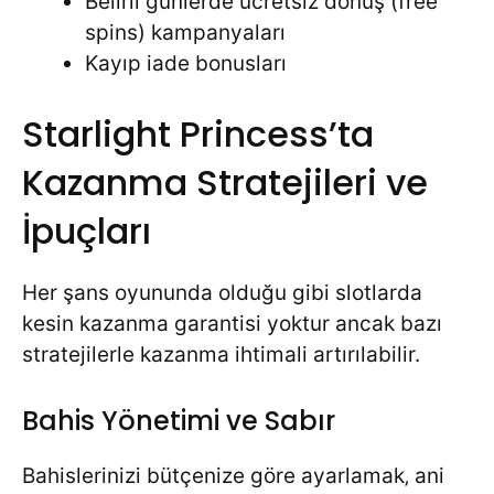
Belirli günlerde ücretsiz dönüş (free
spins) kampanyaları
Kayıp iade bonusları
Starlight Princess’ta
Kazanma Stratejileri ve
İpuçları
Her şans oyununda olduğu gibi slotlarda
kesin kazanma garantisi yoktur ancak bazı
stratejilerle kazanma ihtimali artırılabilir.
Bahis Yönetimi ve Sabır
Bahislerinizi bütçenize göre ayarlamak‚ ani