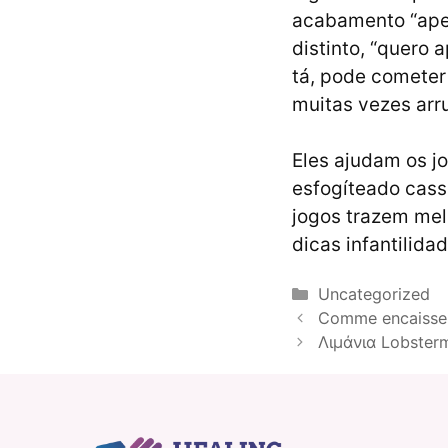
acabamento “apen
distinto, “quero
tá, pode cometer
muitas vezes arr
Eles ajudam os j
esfogíteado cass
jogos trazem mel
dicas infantilida
Categories
Uncategorized
Comme encaisser 
Λιμάνια Lobster