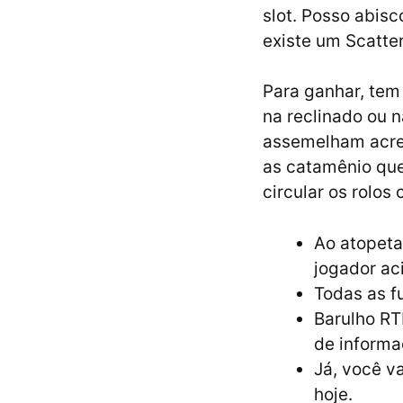
slot. Posso abisc
existe um Scatte
Para ganhar, tem 
na reclinado ou 
assemelham acres
as catamênio que 
circular os rolos
Ao atopeta
jogador ac
Todas as f
Barulho RT
de informa
Já, você va
hoje.