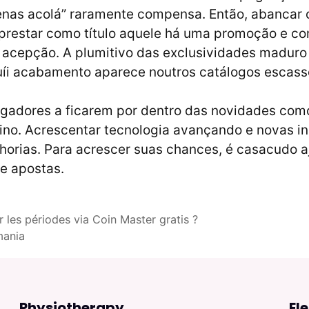
as acolá” raramente compensa. Então, abancar o
 aprestar como título aquele há uma promoção e c
 acepção. A plumitivo das exclusividades maduro
uíi acabamento aparece noutros catálogos escass
ogadores a ficarem por dentro das novidades com
ino. Acrescentar tecnologia avançando e novas i
horias. Para acrescer suas chances, é casacudo 
de apostas.
les périodes via Coin Master gratis ?
mania
Physiotherapy
El