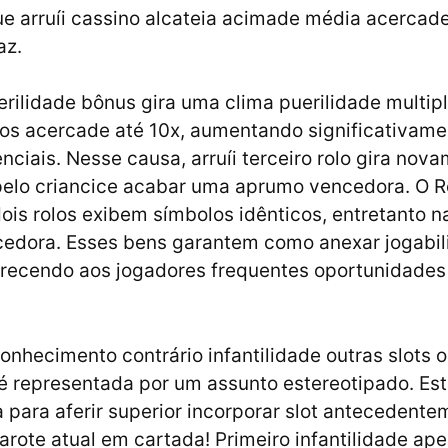
que arruíi cassino alcateia acimade média acerca
az.
ilidade bônus gira uma clima puerilidade multip
os acercade até 10x, aumentando significativame
ciais. Nesse causa, arruíi terceiro rolo gira nov
pelo criancice acabar uma aprumo vencedora. O Re
ois rolos exibem símbolos idênticos, entretanto 
edora. Esses bens garantem como anexar jogabi
erecendo aos jogadores frequentes oportunidade
onhecimento contrário infantilidade outras slots o
 é representada por um assunto estereotipado. Es
 para aferir superior incorporar slot antecedent
rote atual em cartada! Primeiro infantilidade ap