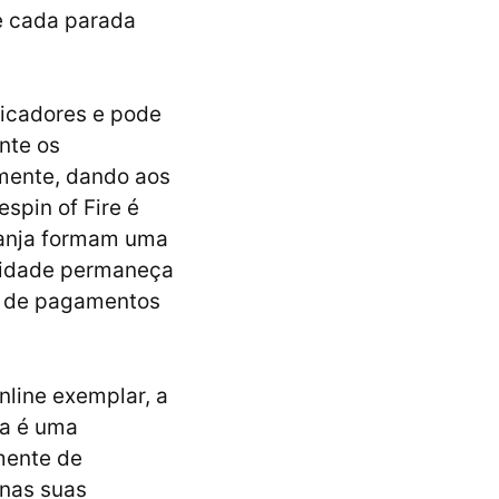
de cada parada
licadores e pode
nte os
amente, dando aos
spin of Fire é
nanja formam uma
lidade permaneça
s de pagamentos
nline exemplar, a
ta é uma
emente de
enas suas