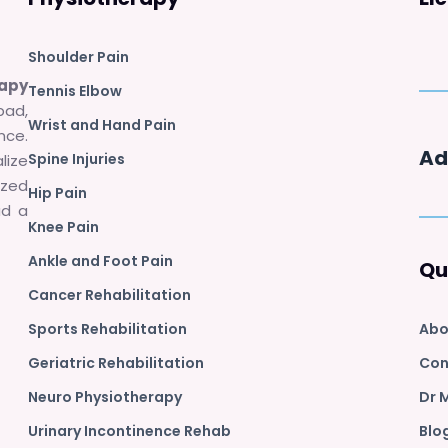
Shoulder Pain
rapy
Tennis Elbow
bad,
Wrist and Hand Pain
nce.
Ad
Spine Injuries
lize
zed
Hip Pain
ad a
Knee Pain
Ankle and Foot Pain
Qu
Cancer Rehabilitation
Sports Rehabilitation
Abo
Geriatric Rehabilitation
Con
Neuro Physiotherapy
Dr 
Urinary Incontinence Rehab
Blo