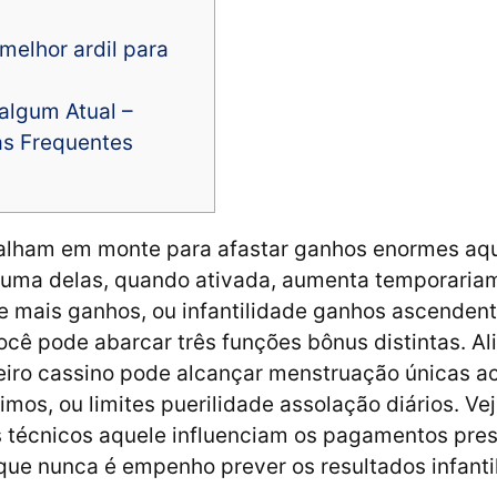
 melhor ardil para
 algum Atual –
as Frequentes
alham em monte para afastar ganhos enormes aqu
 uma delas, quando ativada, aumenta temporaria
e mais ganhos, ou infantilidade ganhos ascendent
cê pode abarcar três funções bônus distintas. Ali
eiro cassino pode alcançar menstruação únicas ac
os, ou limites puerilidade assolação diários.
Vej
es técnicos aquele influenciam os pagamentos pres
que nunca é empenho prever os resultados infanti